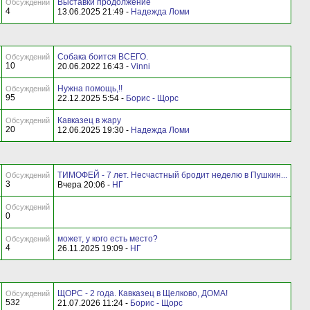
Выставки продолжение
Обсуждений
4
13.06.2025 21:49 -
Надежда Ломи
Собака боится ВСЕГО.
Обсуждений
10
20.06.2022 16:43 -
Vinni
Нужна помощь,!!
Обсуждений
95
22.12.2025 5:54 -
Борис - Щорс
Кавказец в жару
Обсуждений
20
12.06.2025 19:30 -
Надежда Ломи
ТИМОФЕЙ - 7 лет. Несчастный бродит неделю в Пушкин...
Обсуждений
3
Вчера 20:06 -
НГ
Обсуждений
0
может, у кого есть место?
Обсуждений
4
26.11.2025 19:09 -
НГ
ЩОРС - 2 года. Кавказец в Щелково, ДОМА!
Обсуждений
532
21.07.2026 11:24 -
Борис - Щорс