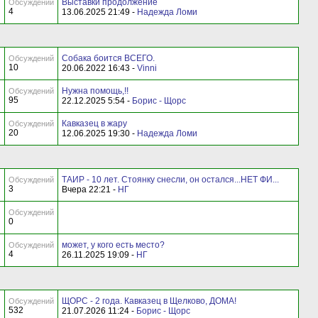
Выставки продолжение
Обсуждений
4
13.06.2025 21:49 -
Надежда Ломи
Собака боится ВСЕГО.
Обсуждений
10
20.06.2022 16:43 -
Vinni
Нужна помощь,!!
Обсуждений
95
22.12.2025 5:54 -
Борис - Щорс
Кавказец в жару
Обсуждений
20
12.06.2025 19:30 -
Надежда Ломи
ТАИР - 10 лет. Стоянку снесли, он остался...НЕТ ФИ...
Обсуждений
3
Вчера 22:21 -
НГ
Обсуждений
0
может, у кого есть место?
Обсуждений
4
26.11.2025 19:09 -
НГ
ЩОРС - 2 года. Кавказец в Щелково, ДОМА!
Обсуждений
532
21.07.2026 11:24 -
Борис - Щорс