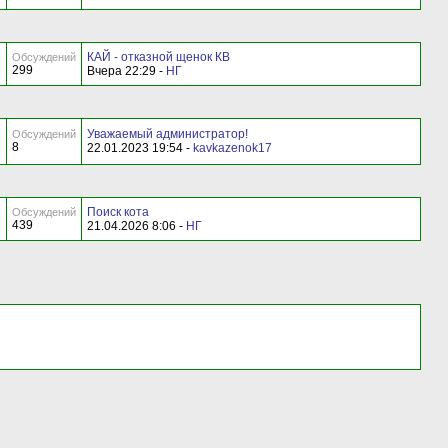
КАЙ - отказной щенок КВ
Обсуждений
299
Вчера 22:29 -
НГ
Уважаемый администратор!
Обсуждений
8
22.01.2023 19:54 -
kavkazenok17
Поиск кота
Обсуждений
439
21.04.2026 8:06 -
НГ