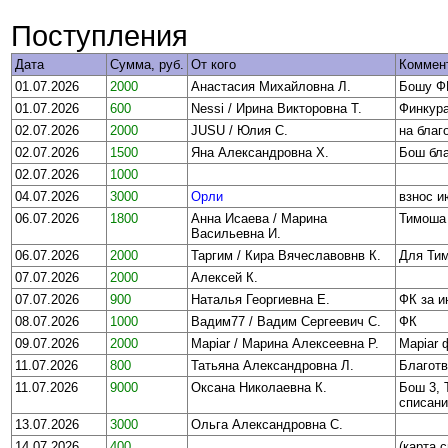
Поступления
Дата
Сумма, руб.
От кого
Коммен
01.07.2026
2000
Анастасия Михайловна Л.
Бошу Ф
01.07.2026
600
Nessi / Ирина Викторовна Т.
Финкура
02.07.2026
2000
JUSU / Юлия С.
на благ
02.07.2026
1500
Яна Александровна Х.
Бош бла
02.07.2026
1000
04.07.2026
3000
Орли
взнос и
06.07.2026
1800
Анна Исаева / Марина
Тимоша
Васильевна И.
06.07.2026
2000
Таргим / Кира Вячеславовнв К.
Для Ти
07.07.2026
2000
Алексей К.
07.07.2026
900
Наталья Георгиевна Е.
ФК за 
08.07.2026
1000
Вадим77 / Вадим Сергеевич С.
ФК
09.07.2026
2000
Mapiar / Марина Алексеевна Р.
Mapiar 
11.07.2026
800
Татьяна Александровна Л.
Благотв
11.07.2026
9000
Оксана Николаевна К.
Бош 3, 
списани
13.07.2026
3000
Ольга Александровна С.
14.07.2026
400
(карта с