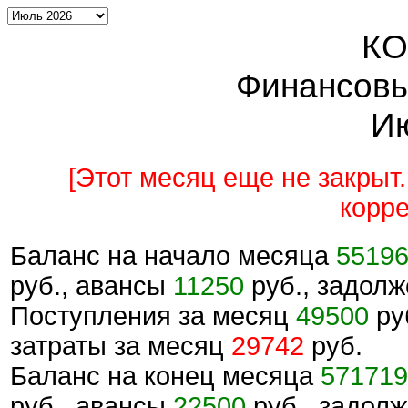
КО
Финансовы
И
[Этот месяц еще не закры
корре
Баланс на начало месяца
5519
руб., авансы
11250
руб., задол
Поступления за месяц
49500
ру
затраты за месяц
29742
руб.
Баланс на конец месяца
571719
руб., авансы
22500
руб., задол