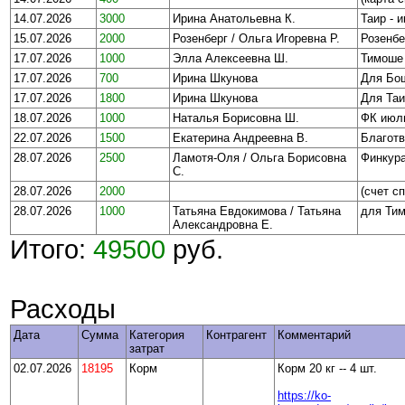
14.07.2026
3000
Ирина Анатольевна К.
Таир - 
15.07.2026
2000
Розенберг / Ольга Игоревна Р.
Розенбе
17.07.2026
1000
Элла Алексеевна Ш.
Тимоше 
17.07.2026
700
Ирина Шкунова
Для Бо
17.07.2026
1800
Ирина Шкунова
Для Таи
18.07.2026
1000
Наталья Борисовна Ш.
ФК июл
22.07.2026
1500
Екатерина Андреевна В.
Благотв
28.07.2026
2500
Ламотя-Оля / Ольга Борисовна
Финкура
С.
28.07.2026
2000
(счет с
28.07.2026
1000
Татьяна Евдокимова / Татьяна
для Ти
Александровна Е.
Итого:
49500
руб.
Расходы
Дата
Сумма
Категория
Контрагент
Комментарий
затрат
02.07.2026
18195
Корм
Корм 20 кг -- 4 шт.
https://ko-