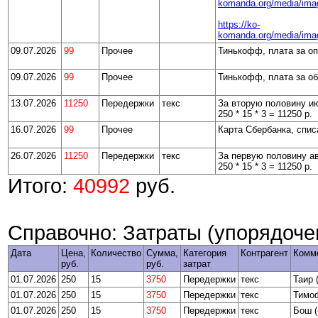
komanda.org/media/ima
https://ko-
komanda.org/media/ima
09.07.2026
99
Прочее
Тинькофф, плата за о
09.07.2026
99
Прочее
Тинькофф, плата за о
13.07.2026
11250
Передержки
текс
За вторую половину ию
250 * 15 * 3 = 11250 р.
16.07.2026
99
Прочее
Карта Сбербанка, спис
26.07.2026
11250
Передержки
текс
За первую половину авг
250 * 15 * 3 = 11250 р.
Итого:
40992
руб.
Справочно: Затраты (упорядочен
Дата
Цена,
Количество
Сумма,
Категория
Контрагент
Комм
руб.
руб.
затрат
01.07.2026
250
15
3750
Передержки
текс
Таир 
01.07.2026
250
15
3750
Передержки
текс
Тимоф
01.07.2026
250
15
3750
Передержки
текс
Бош (