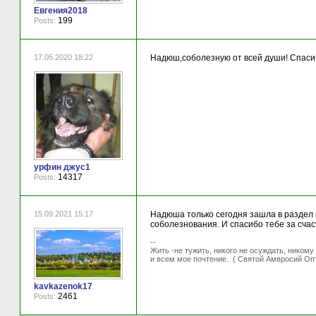
Евгения2018
199
Posts:
17.05.2020 18:22
Надюш,соболезную от всей души! Спасиб
урфин джус1
14317
Posts:
15.09.2021 15:17
Надюша только сегодня зашла в раздел 
соболезнования. И спасибо тебе за сча
--
Жить -не тужить, никого не осуждать, никому
и всем мое почтение. ( Святой Амвросий Оп
kavkazenok17
2461
Posts: