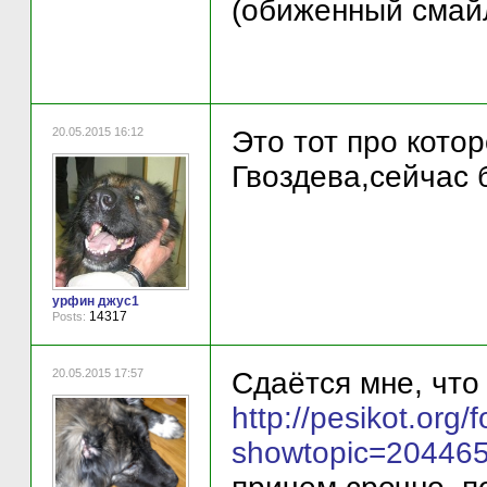
(обиженный смай
20.05.2015 16:12
Это тот про кото
Гвоздева,сейчас 
урфин джус1
14317
Posts:
20.05.2015 17:57
Сдаётся мне, что 
http://pesikot.org
showtopic=20446