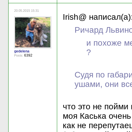
20.05.2015 15:31
Irish@ написал(а)
Ричард Львино
и похоже м
?
gedelena
6392
Posts:
Судя по габари
ушами, они все
что это не пойми к
моя Каська очень
как не перепутаеш