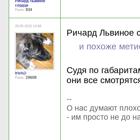
Ричард Львиное
сердце
934
Posts:
20.05.2015 14:58
Ричард Львиное с
и похоже мети
Судя по габаритам
Irish@
они все смотрятся
29608
Posts:
--
О нас думают плохо 
- им просто не до н