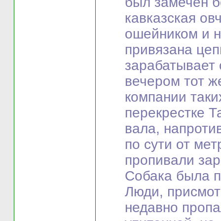
был замечен б
кавказская овч
ошейником и н
привязана цеп
зарабатывает 
вечером тот ж
компании таки
перекрестке Т
вала, напроти
по сути от ме
пропивали зар
Собака была п
Люди, присмот
недавно пропа