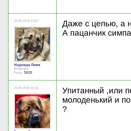
20.05.2015 13:17
Даже с цепью, а н
А пацанчик симпа
Надежда Ломи
Moderator
5620
Posts:
20.05.2015 14:31
Упитанный ,или п
молоденький и п
?