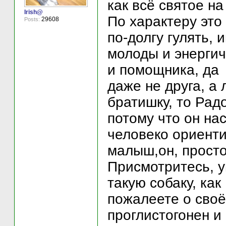
как всё святое на
Irish@
По характеру это
29608
Posts:
по-долгу гулять, 
молоды и энергич
и помощника, да
даже не друга, а
братишку, то Радо
потому что он на
человеко ориент
малыш,он, просто
Присмотритесь, у
такую собаку, как
пожалеете о сво
проглистогонен и