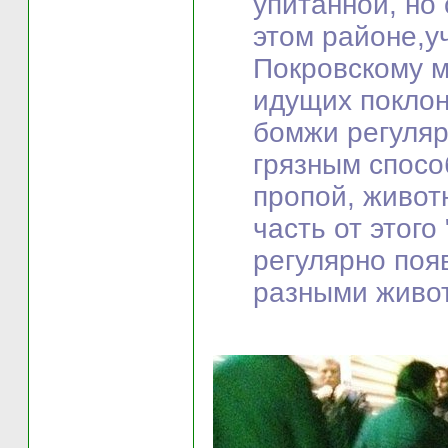
упитанной, но 
этом районе,у
Покровскому м
идущих покло
бомжи регуляр
грязным спосо
пропой, живот
часть от этого
регулярно поя
разными живо