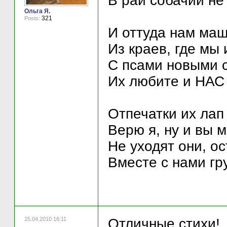
В рай собачий не
Ольга Я.
321
Posts:
И оттуда нам маш
Из краев, где мы 
С псами новыми с
Их любите и НАС 
Отпечатки их лап
Верю я, ну и вы 
Не уходят они, ос
Вместе с нами гр
25.04.2010 16:11
Отличные стихи!