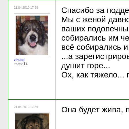
21.04.2010 17:38
Спасибо за подде
Мы с женой давн
ваших подопечных
собирались им че
всё собирались и
...а зарегистриро
zinubel
душит горе...
14
Posts:
Ох, как тяжело...
21.04.2010 17:39
Она будет жива, п