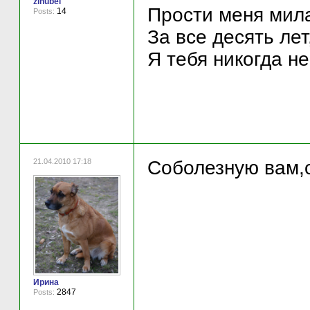
zinubel
Прости меня мил
14
Posts:
За все десять лет
Я тебя никогда не
21.04.2010 17:18
Соболезную вам,
Ирина
2847
Posts: