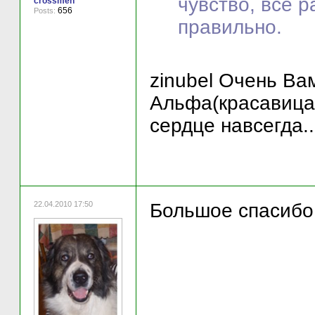
чувство, все р
crossmen
656
Posts:
правильно.
zinubel Очень Вам
Альфа(красавица!
сердце навсегда...
22.04.2010 17:50
Большое спасибо 