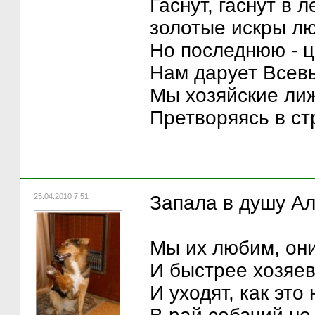
Гаснут, гаснут в 
золотые искры лю
Но последнюю - ц
Нам дарует Всев
Мы хозяйские лиж
Претворяясь в ст
25.04.2010 7:51
Запала в душу Ал
Мы их любим, они
И быстрее хозяев
И уходят, как это 