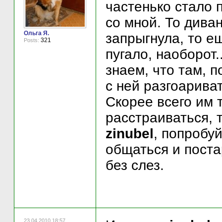
частенько стало 
со мной. То диван
Ольга Я.
запрыгнула, то ещ
321
Posts:
пугало, наоборот.
знаем, что там, п
с ней разгоариват
Скорее всего им 
расстраиваться, т
zinubel
, попробу
общаться и пост
без слез.
23.04.2010 18:57