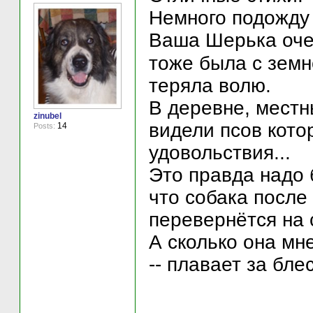
Немного подожду 
Ваша Шерька оч
тоже была с земн
теряла волю.
В деревне, местн
zinubel
видели псов кото
14
Posts:
удовольствия...
Это правда надо 
что собака после
перевернётся на с
А сколько она мн
-- плавает за бле