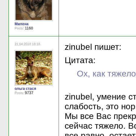
Милена
1160
Posts:
21.04.2010 18:18
zinubel пишет:
Цитата:
Ох, как тяжело
ольга стася
9737
Posts:
zinubel, умение с
слабость, это н
Мы все Вас прекр
сейчас тяжело. В
все равно, остает