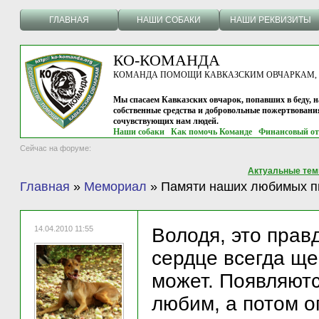
ГЛАВНАЯ
НАШИ СОБАКИ
НАШИ РЕКВИЗИТЫ
КО-КОМАНДА
КОМАНДА ПОМОЩИ КАВКАЗСКИМ ОВЧАРКАМ, г.
Мы спасаем Кавказских овчарок, попавших в беду, н
собственные средства и добровольные пожертвовани
сочувствующих нам людей.
Наши собаки
Как помочь Команде
Финансовый от
Сейчас на форуме:
Актуальные те
Главная
»
Мемориал
»
Памяти наших любимых пи
14.04.2010 11:55
Володя, это правд
сердце всегда щем
может. Появляютс
любим, а потом о