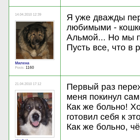
14.04.2010 12:39
Я уже дважды пер
любимыми - кошк
Альмой... Но мы 
Пусть все, что в 
Милена
1160
Posts:
21.04.2010 17:12
Первый раз переж
меня покинул сам
Как же больно! Хо
готовил себя к это
Как же больно, чё