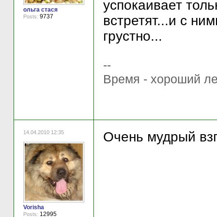
успокаивает толь
ольга стася
встретят...и с ни
9737
Posts:
грустно...
--
Время - хороший ле
14.04.2010 12:35
Очень мудрый взг
Vorisha
12995
Posts: