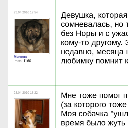
23.04.2010 17:54
Девушка, которая
сомневалась, но 
без Норы и с ужа
кому-то другому.
недавно, месяца 
Милена
любимку помнит к
1160
Posts:
23.04.2010 18:22
Мне тоже помог 
(за которого тож
Моя собачка "ушл
время было жуть 