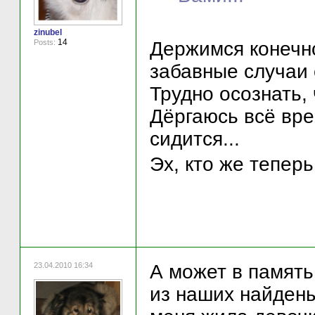
zinubel
14
Posts:
Держимся конечн
забавные случаи 
Трудно осознать, 
Дёргаюсь всё вре
сидится...
Эх, кто же тепер
23.04.2010 16:34
А может в память
из наших найдены