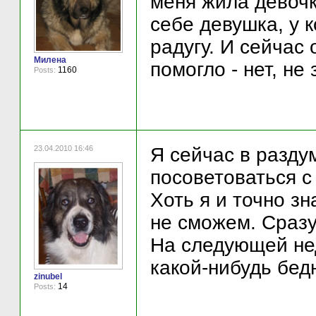
меня жила девочк
себе девушка, у 
радугу. И сейчас 
Милена
помогло - нет, не 
1160
Posts:
23.04.2010 16:46
Я сейчас в разду
посоветоваться с
Хоть я и точно зн
не сможем. Сразу
На следующей не
какой-нибудь бед
zinubel
14
Posts: