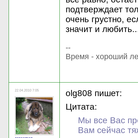
подтверждает тол
очень грустно, е
значит и любить..
--
Время - хороший ле
22.04.2010 7:05
olg808 пишет:
Цитата:
Мы все Вас пр
Вам сейчас тя