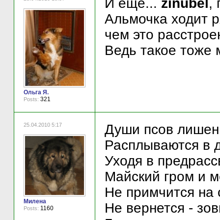
И еще...
zinubel
,
Альмочка ходит р
чем это расстрое
Ведь такое тоже 
Ольга Я.
321
Posts:
25.04.2010 5:17
Души псов лишен
Расплываются в 
Уходя в предрасс
Майский гром и м
Не примчится на с
Милена
Не вернется - зов
1160
Posts: