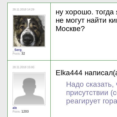
28.11.2018 14:29
ну хорошо. тогда
не могут найти ки
Москве?
_Serg_
32
Posts:
28.11.2018 15:00
Elka444 написал(а
Надо сказать,
присутствии (
реагирует гора
alx
1203
Posts: