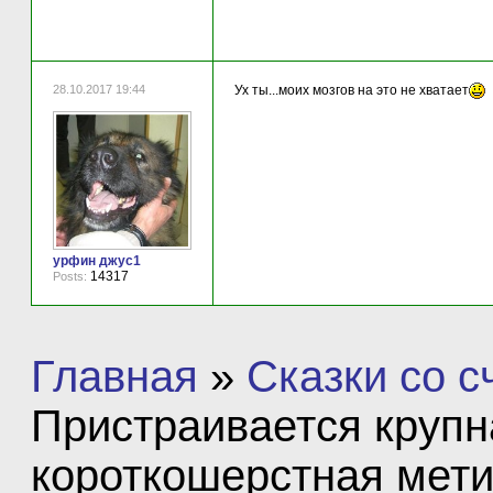
28.10.2017 19:44
Ух ты...моих мозгов на это не хватает
урфин джус1
14317
Posts:
Главная
»
Сказки со 
Пристраивается круп
короткошерстная мети