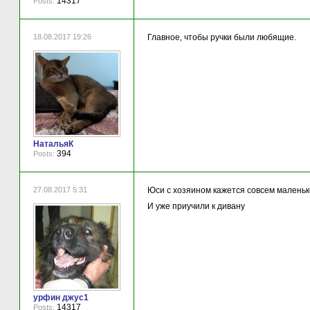
14317
Posts:
18.08.2017 19:26
Главное, чтобы ручки были любящие.
НатальяК
394
Posts:
27.08.2017 5:31
Юси с хозяином кажется совсем малень
И уже приучили к дивану
урфин джус1
14317
Posts: