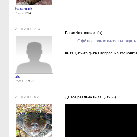
НатальяК
394
Posts:
28.10.2017 12:54
БлэкаИва написал(а):
С фб нереально видео вытащить
вытащить-то фигня вопрос, но это конкрет
alx
1203
Posts:
28.10.2017 18:26
Да всё реально вытащить :-))