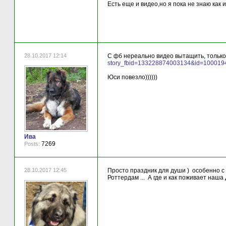
Есть еще и видео,но я пока не знаю как 
28.10.2017 12:14
С фб нереально видео вытащить, только
story_fbid=133228874003134&id=10001
Юси повезло))))))
Ива
7269
Posts:
28.10.2017 12:45
Просто праздник для души ) особенно с г
Роттердам ... А где и как поживает наша