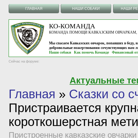
ГЛАВНАЯ
НАШИ СОБАКИ
НАШИ Р
КО-КОМАНДА
КОМАНДА ПОМОЩИ КАВКАЗСКИМ ОВЧАРКАМ, г.
Мы спасаем Кавказских овчарок, попавших в беду, н
добровольные пожертвования сочувствующих нам л
Наши собаки
Как помочь Команде
Финансовый от
Сейчас на форуме:
Актуальные т
Главная
»
Сказки со 
Пристраивается круп
короткошерстная мети
Пристроенные кавказские овчарки