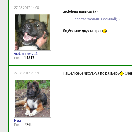
27.08.2017 14:00
gedelena написал(а):
просто хозяин- большой)))
Да,больше двух метров
урфин джус1
14317
Posts:
27.08.2017 23:59
Нашел себе чихуахуа по размеру
Очен
Ива
7269
Posts: