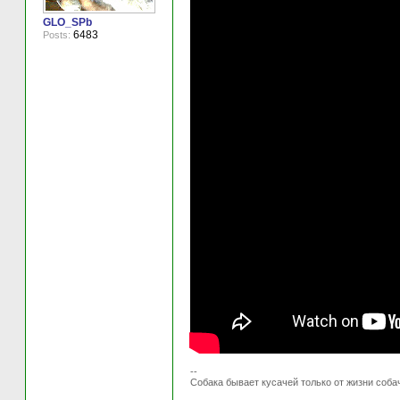
GLO_SPb
6483
Posts:
--
Собака бывает кусачей только от жизни соба