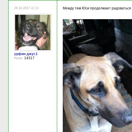
28.10.2017 11:13
Между тем Юси продолжает радоваться 
урфин джус1
14317
Posts: