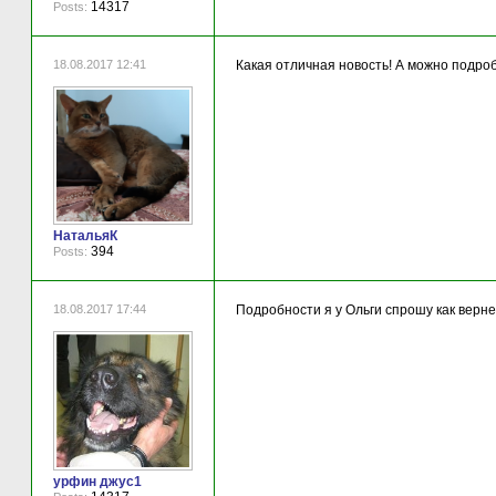
14317
Posts:
18.08.2017 12:41
Какая отличная новость! А можно подроб
НатальяК
394
Posts:
18.08.2017 17:44
Подробности я у Ольги спрошу как верн
урфин джус1