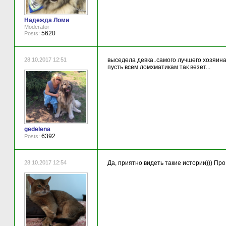
Надежда Ломи
Moderator
5620
Posts:
28.10.2017 12:51
выседела девка..самого лучшего хозяина.
пусть всем ломхматикам так везет...
gedelena
6392
Posts:
28.10.2017 12:54
Да, приятно видеть такие истории))) Про