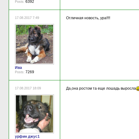
6392
Posts:
17.08.2017 7:49
Отличная новость, ура!!!!
Ива
7269
Posts:
17.08.2017 18:09
Да,она ростом та еще лошадь выросла
урфин джус1