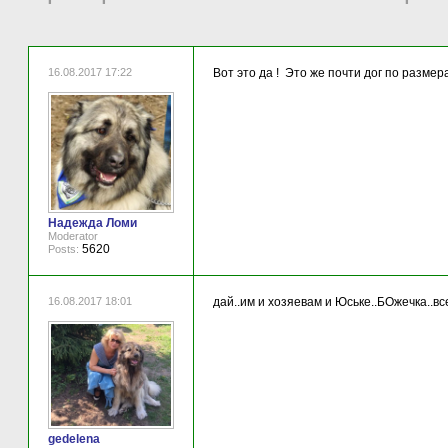
16.08.2017 17:22
Вот это да ! Это же почти дог по размер
Надежда Ломи
Moderator
5620
Posts:
16.08.2017 18:01
дай..им и хозяевам и Юське..БОжечка..вс
gedelena