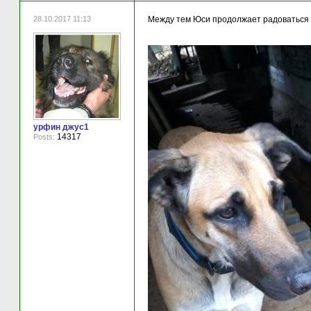
28.10.2017 11:13
Между тем Юси продолжает радоваться 
урфин джус1
14317
Posts: