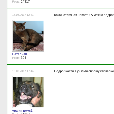
14317
Posts:
18.08.2017 12:41
Какая отличная новость! А можно подроб
НатальяК
394
Posts:
18.08.2017 17:44
Подробности я у Ольги спрошу как верн
урфин джус1