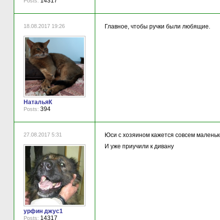
14317
Posts:
18.08.2017 19:26
Главное, чтобы ручки были любящие.
НатальяК
394
Posts:
27.08.2017 5:31
Юси с хозяином кажется совсем малень
И уже приучили к дивану
урфин джус1
14317
Posts: