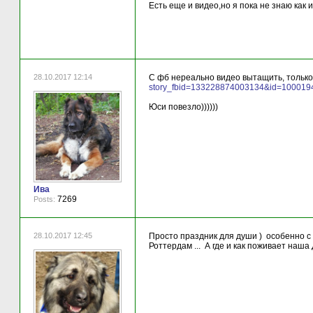
Есть еще и видео,но я пока не знаю как 
28.10.2017 12:14
С фб нереально видео вытащить, только
story_fbid=133228874003134&id=10001
Юси повезло))))))
Ива
7269
Posts:
28.10.2017 12:45
Просто праздник для души ) особенно с г
Роттердам ... А где и как поживает наша