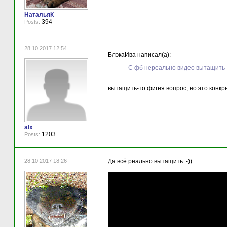
НатальяК
394
Posts:
28.10.2017 12:54
БлэкаИва написал(а):
С фб нереально видео вытащить
вытащить-то фигня вопрос, но это конкрет
alx
1203
Posts:
28.10.2017 18:26
Да всё реально вытащить :-))