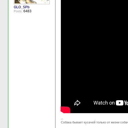
GLO_SPb
6483
Posts:
--
Собака бывает кусачей только от жизни соба