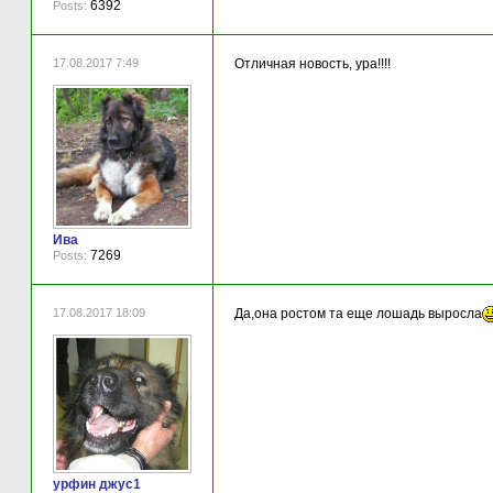
6392
Posts:
17.08.2017 7:49
Отличная новость, ура!!!!
Ива
7269
Posts:
17.08.2017 18:09
Да,она ростом та еще лошадь выросла
урфин джус1