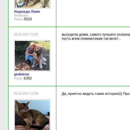
Надежда Ломи
Moderator
5620
Posts:
28.10.2017 12:51
выседела девка..самого лучшего хозяина.
пусть всем ломхматикам так везет...
gedelena
6392
Posts:
28.10.2017 12:54
Да, приятно видеть такие истории))) Про