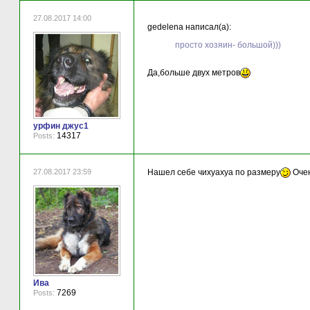
27.08.2017 14:00
gedelena написал(а):
просто хозяин- большой)))
Да,больше двух метров
урфин джус1
14317
Posts:
27.08.2017 23:59
Нашел себе чихуахуа по размеру
Очен
Ива
7269
Posts: