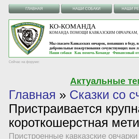
ГЛАВНАЯ
НАШИ СОБАКИ
НАШИ Р
КО-КОМАНДА
КОМАНДА ПОМОЩИ КАВКАЗСКИМ ОВЧАРКАМ, г.
Мы спасаем Кавказских овчарок, попавших в беду, н
добровольные пожертвования сочувствующих нам л
Наши собаки
Как помочь Команде
Финансовый от
Сейчас на форуме:
Актуальные т
Главная
»
Сказки со 
Пристраивается круп
короткошерстная мети
Пристроенные кавказские овчарки