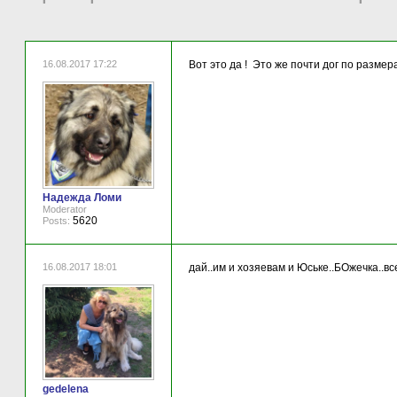
16.08.2017 17:22
Вот это да ! Это же почти дог по размер
Надежда Ломи
Moderator
5620
Posts:
16.08.2017 18:01
дай..им и хозяевам и Юське..БОжечка..вс
gedelena