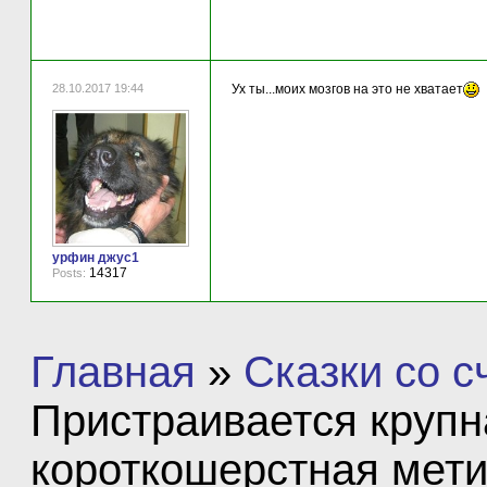
28.10.2017 19:44
Ух ты...моих мозгов на это не хватает
урфин джус1
14317
Posts:
Главная
»
Сказки со 
Пристраивается круп
короткошерстная мети