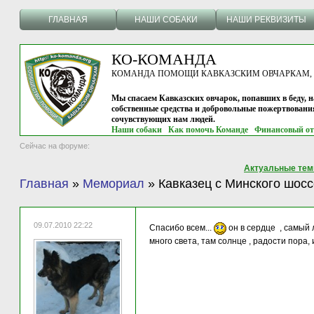
ГЛАВНАЯ
НАШИ СОБАКИ
НАШИ РЕКВИЗИТЫ
КО-КОМАНДА
КОМАНДА ПОМОЩИ КАВКАЗСКИМ ОВЧАРКАМ, г.
Мы спасаем Кавказских овчарок, попавших в беду, н
собственные средства и добровольные пожертвовани
сочувствующих нам людей.
Наши собаки
Как помочь Команде
Финансовый от
Сейчас на форуме:
Актуальные те
Главная
»
Мемориал
»
Кавказец с Минского шосс
09.07.2010 22:22
Спасибо всем...
он в сердце , самый л
много света, там солнце , радости пора, и