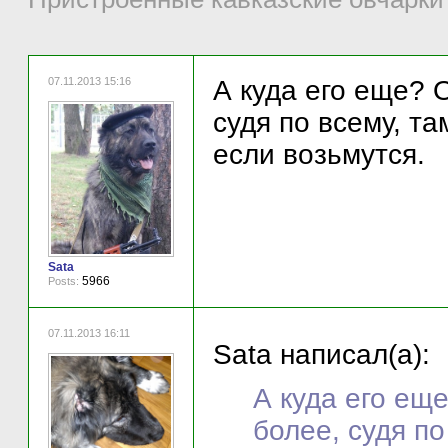
07.11.2013 15:16
А куда его еще? 
судя по всему, та
если возьмутся.
Sata
5966
Posts:
07.11.2013 16:11
Sata написал(а):
А куда его еще
более, судя по