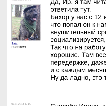
Да, Ир, я там чит
ответила тут.
Бахор у нас с 12 
что попал он к на
внушительный сро
социализируется, 
Sata
Так что на работ
5966
Posts:
хорошие. Там все
передержке, даже
и с каждым месяц
Ну да ладно, это 
07.11.2013 17:05