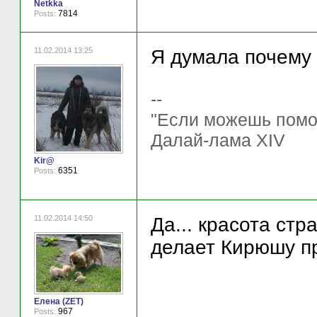
Netkka
7814
Posts:
11.02.2014 13:25
Я думала почему 
--
"Если можешь помочь
Далай-лама XIV
Kir@
6351
Posts:
11.02.2014 14:50
Да... красота стр
делает Кирюшу п
Елена (ZET)
967
Posts: