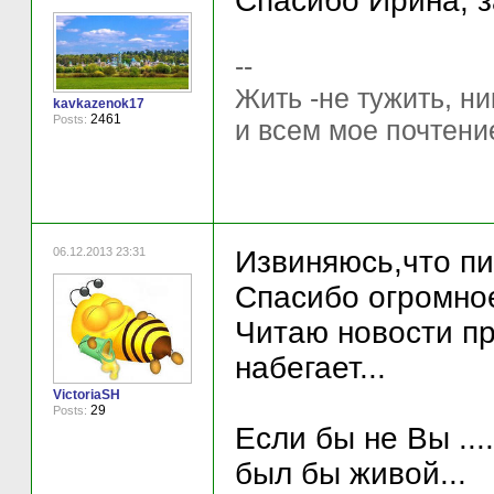
Спасибо Ирина, з
--
Жить -не тужить, ни
kavkazenok17
2461
Posts:
и всем мое почтени
06.12.2013 23:31
Извиняюсь,что п
Спасибо огромное
Читаю новости пр
набегает...
VictoriaSH
29
Posts:
Если бы не Вы ..
был бы живой...