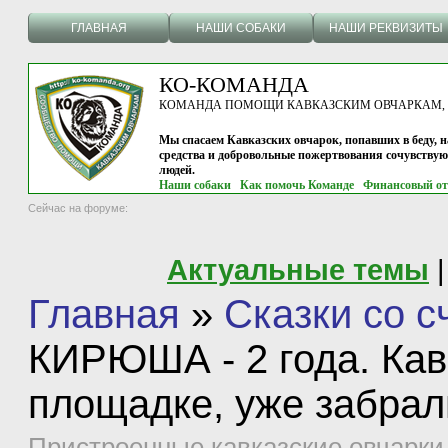
ГЛАВНАЯ
НАШИ СОБАКИ
НАШИ РЕКВИЗИТЫ
КО-КОМАНДА
КОМАНДА ПОМОЩИ КАВКАЗСКИМ ОВЧАРКАМ, г.
Мы спасаем Кавказских овчарок, попавших в беду, н
средства и добровольные пожертвования сочувству
людей.
Наши собаки
Как помочь Команде
Финансовый от
Сейчас на форуме:
Актуальные темы
|
Главная
»
Сказки со 
КИРЮША - 2 года. Кав
площадке, уже забрал
Пристроенные кавказские овчарки