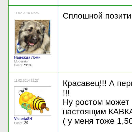
11.02.2014 18:26
Сплошной позитиф
Надежда Ломи
Moderator
5620
Posts:
11.02.2014 22:27
Красавец!!! А пе
!!!
Ну ростом может 
настоящим КАВКА
( у меня тоже 1,5
VictoriaSH
29
Posts: