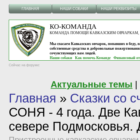
ГЛАВНАЯ
НАШИ СОБАКИ
НАШИ РЕКВИЗИТЫ
КО-КОМАНДА
КОМАНДА ПОМОЩИ КАВКАЗСКИМ ОВЧАРКАМ, г.
Мы спасаем Кавказских овчарок, попавших в беду, н
собственные средства и добровольные пожертвовани
сочувствующих нам людей.
Наши собаки
Как помочь Команде
Финансовый от
Сейчас на форуме:
Актуальные темы
|
Главная
»
Сказки со 
СОНЯ - 4 года. Две Ка
севере Подмосковья.
Пристроенные кавказские овчарки