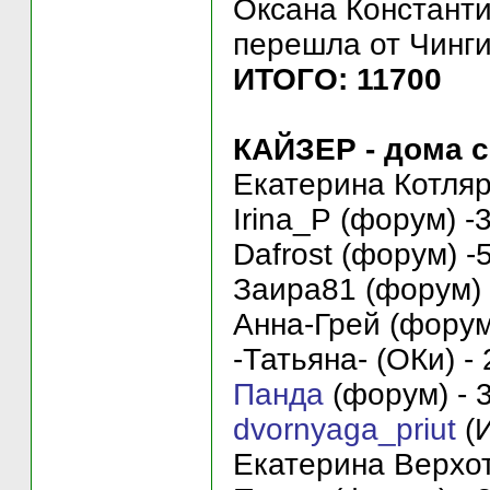
Оксана Константин
перешла от Чин
ИТОГО: 11700
КАЙЗЕР - дома с 
Екатерина Котляр 
Irina_P (форум) -
Dafrost (форум) -
Заира81 (форум) 
Анна-Грей (форум)
-Татьяна- (ОКи) - 
Панда
(форум) - 3
dvornyaga_priut
(И
Екатерина Верхоту