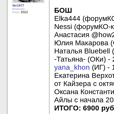
Ver1977
БОШ
Moderator
6502
Posts:
Elka444 (форумКО
Nessi (форумКО-к
Анастасия @how2a
Юлия Макарова (Ф
Наталья Bluebell 
-Татьяна- (ОКи) - 
yana_khon
(ИГ) - 
Екатерина Верхот
от Кайзера с октя
Оксана Константи
Айлы с начала 20
ИТОГО: 6900 руб