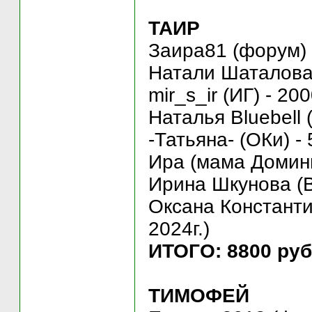
ТАИР
Заира81 (форум) 
Натали Шаталова 
mir_s_ir (ИГ) - 200
Наталья Bluebell 
-Татьяна- (ОКи) - 
Ира (мама Домини
Ирина Шкунова (ВК
Оксана Константин
2024г.)
ИТОГО: 8800 руб
ТИМОФЕЙ