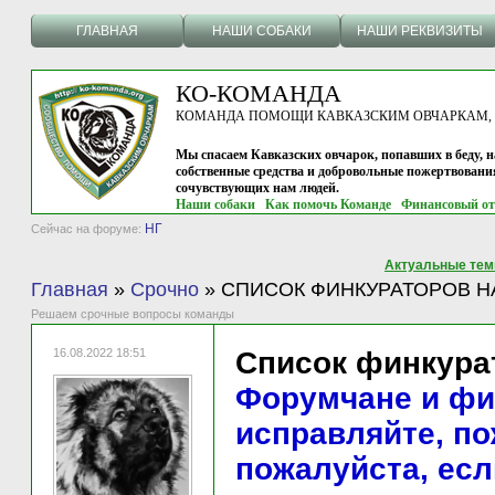
ГЛАВНАЯ
НАШИ СОБАКИ
НАШИ РЕКВИЗИТЫ
КО-КОМАНДА
КОМАНДА ПОМОЩИ КАВКАЗСКИМ ОВЧАРКАМ, г.
Мы спасаем Кавказских овчарок, попавших в беду, н
собственные средства и добровольные пожертвовани
сочувствующих нам людей.
Наши собаки
Как помочь Команде
Финансовый от
НГ
Сейчас на форуме:
Актуальные те
Главная
»
Срочно
»
СПИСОК ФИНКУРАТОРОВ Н
Решаем срочные вопросы команды
16.08.2022 18:51
Список финкурат
Форумчане и фи
исправляйте, по
пожалуйста, есл