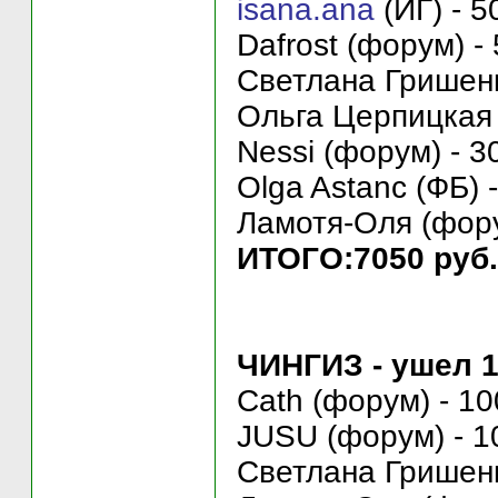
isana.ana
(ИГ) - 5
Dafrost (форум) -
Светлана Гришенк
Ольга Церпицкая (
Nessi (форум) - 3
Olga Astanc (ФБ) 
Ламотя-Оля (фору
ИТОГО:7050 руб.
ЧИНГИЗ - ушел 1
Cath (форум) - 10
JUSU (форум) - 1
Светлана Гришенк