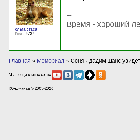
--
Время - хороший ле
ольга стася
9737
Posts:
Главная
»
Мемориал
»
Соня - дадим шанс увиде
Мы в социальных сетях
КО-команда
© 2005-2026