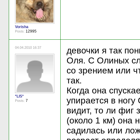
Vorisha
12995
Posts:
04.04.2010 16:37
девочки я так по
Оля. С Олиных сл
со зрением или ч
так.
Когда она спуска
*LIS*
упирается в ногу 
7
Posts:
видит, то ли фиг 
(около 1 км) она 
садилась или лож