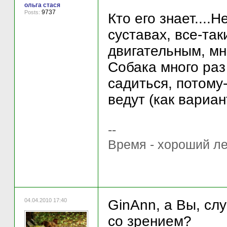
ольга стася
9737
Posts:
Кто его знает....
суставах, все-так
двигательным, мн
Собака много раз
садиться, потому
ведут (как вариант)
--
Время - хороший ле
04.04.2010 17:40
GinAnn, а Вы, сл
со зрением?