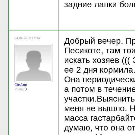
задние лапки боле
04.04.2010 17:34
Добрый вечер. Пр
Песикоте, там то
искать хозяев (((
ее 2 дня кормила.
Она периодически
GinAnn
а потом в течени
3
Posts:
участки.Выяснить 
меня не вышло. Н
масса гастарбайт
думаю, что она о