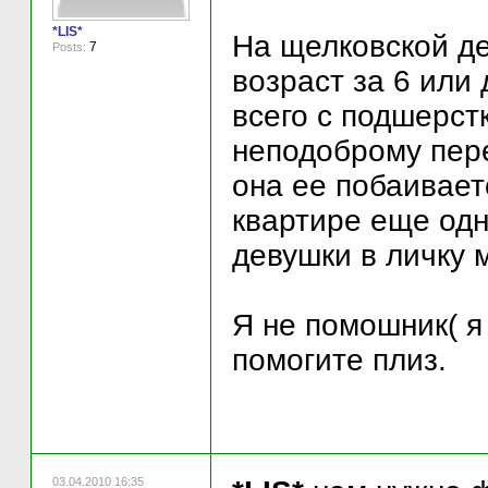
*LIS*
На щелковской де
7
Posts:
возраст за 6 или 
всего с подшерст
неподоброму пере
она ее побаиваетс
квартире еще одн
девушки в личку м
Я не помошник( я
помогите плиз.
03.04.2010 16:35