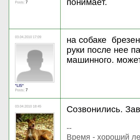
понимает.
7
Posts:
03.04.2010 17:09
на собаке брезе
руки после нее п
машинного. может 
*LIS*
7
Posts:
03.04.2010 18:45
Созвонились. Зав
--
Время - хороший ле