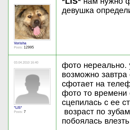
*LIS*
нам нужно ф
девушка определ
Vorisha
12995
Posts:
03.04.2010 16:40
фото нереально. у
возможно завтра 
сфотает на телеф
фото то времени 
сцепилась с ее с
*LIS*
возраст по зубам
7
Posts:
побоялась влезть