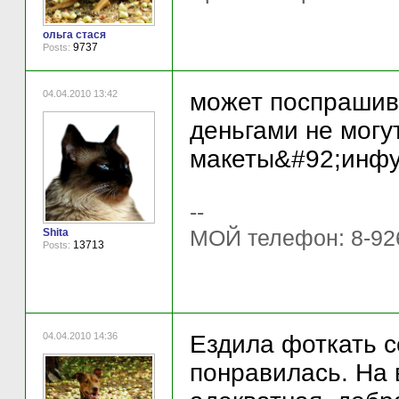
ольга стася
9737
Posts:
04.04.2010 13:42
может поспрашив
деньгами не могут
макеты&#92;инфу
--
МОЙ телефон: 8-92
Shita
13713
Posts:
04.04.2010 14:36
Ездила фоткать с
понравилась. На 