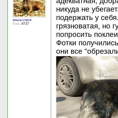
адекватная, добр
никуда не убегае
подержать у себя.
ольга стася
грязноватая, но г
9737
Posts:
попросить поклеи
Фотки получились
они все "обрезал