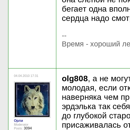
бегает одна впол
сердца надо смот
--
Время - хороший ле
04.04.2010 17:31
olg808
, а не мог
молодая, если от
наверняка чем пр
эрдэлька так себя
до глубокой стар
Орли
присаживалась от
Moderator
3094
Posts: