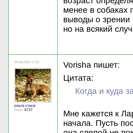
возраст определя
менее в собаках 
выводы о зрении 
но на всякий случ
04.04.2010 17:22
Vorisha пишет:
Цитата:
Когда и куда 
ольга стася
9737
Posts:
Мне кажется к Ла
начала. Пусть по
она слепой не пок