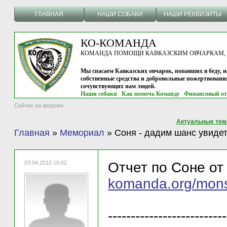
ГЛАВНАЯ
НАШИ СОБАКИ
НАШИ РЕКВИЗИТЫ
КО-КОМАНДА
КОМАНДА ПОМОЩИ КАВКАЗСКИМ ОВЧАРКАМ, г.
Мы спасаем Кавказских овчарок, попавших в беду, н
собственные средства и добровольные пожертвовани
сочувствующих нам людей.
Наши собаки
Как помочь Команде
Финансовый от
Сейчас на форуме:
Актуальные те
Главная
»
Мемориал
»
Соня - дадим шанс увиде
03.04.2010 16:02
Отчет по Соне о
komanda.org/monse
--------------------------