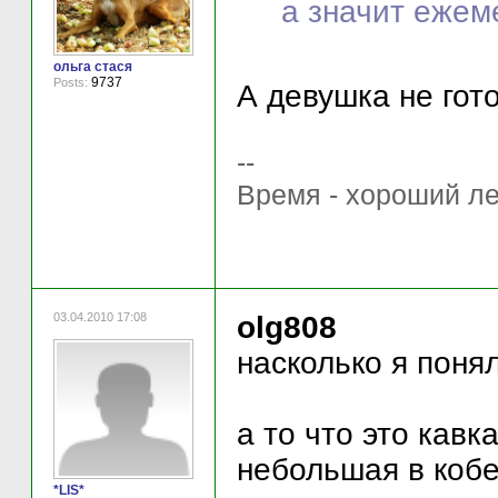
а значит ежем
ольга стася
9737
Posts:
А девушка не го
--
Время - хороший ле
03.04.2010 17:08
olg808
насколько я поня
а то что это кавк
небольшая в кобе
*LIS*