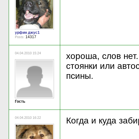
урфин джус1
14317
Posts:
04.04.2010 15:24
хороша, слов нет
стоянки или авто
псины.
Гость
04.04.2010 16:22
Когда и куда заб