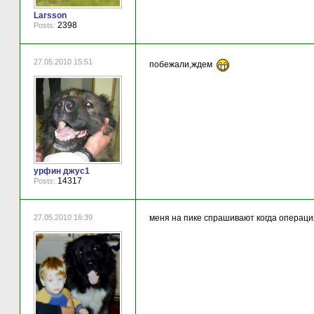
Larsson
2398
Posts:
27.05.2010 15:51
побежали,ждем
урфин джус1
14317
Posts:
27.05.2010 16:39
меня на пике спрашивают когда операци