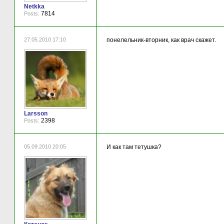
Netkka
7814
Posts:
27.05.2010 17:10
понелельник-вторник, как врач скажет.
Larsson
2398
Posts:
05.09.2010 20:05
И как там тетушка?