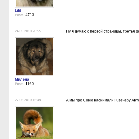
Lilit
4713
Posts:
24.05.2010 20:55
Ну я думаю с первой страницы, третья фо
Милена
1160
Posts:
27.05.2010 15:49
А мы про Соню наснимали! К вечеру Ант