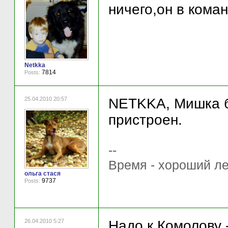
ничего,он в кома
Netkka
7814
Posts:
25.04.2010 20:57
NETKKA, Мишка б
пристроен.
--
Время - хороший ле
ольга стася
9737
Posts:
26.04.2010 5:27
Надо к Комолову 