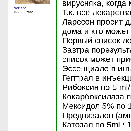
вирусняка, когда 
Vorisha
Т.к. все лекарств
12995
Posts:
Ларссон просит д
дома и кто может
Первый список ле
Завтра порезульт
список может при
Эссенциале в инъ
Гептрал в инъекц
Рибоксин по 5 ml/
Кокарбоксилаза по
Мексидол 5% по 1
Преднизалон (амп
Катозал по 5ml / 