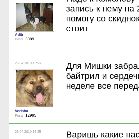
запись к нему на 
помогу со скиднок
стоит
Adib
3089
Posts:
26.04.2010 11:58
Для Мишки забрал
байтрил и сердеч
неделе все перед
Vorisha
12995
Posts:
26.04.2010 16:35
Варишь какие наф