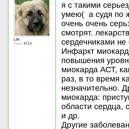
я с такими серье
умею( а судя по 
очень очень серь
смотрят. лекарств
Lilit
сердечниками не 
4713
Posts:
Инфаркт миокарда
повышения уровн
миокарда АСТ, ка
раз, в то время 
незначительно. 
миокарда: присту
области сердца, 
и др.
Другие заболеван