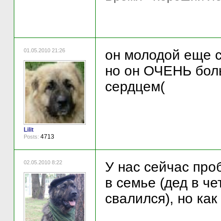
01.05.2010 21:26
он молодой еще с
но он ОЧЕНЬ бол
сердцем(
Lilit
4713
Posts:
02.05.2010 8:22
У нас сейчас про
в семье (дед в че
свалился), но как