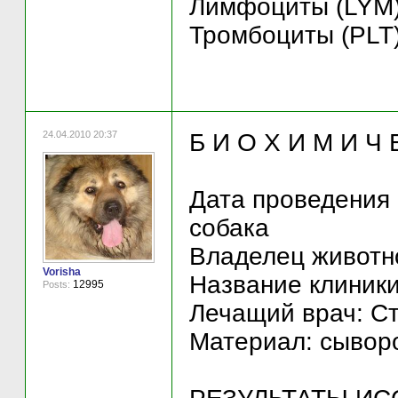
Лимфоциты (LYM)
Тромбоциты (PLT)
24.04.2010 20:37
Б И О Х И М И Ч 
Дата проведения 
собака
Владелец животно
Vorisha
Название клиники
12995
Posts:
Лечащий врач: С
Материал: сыворо