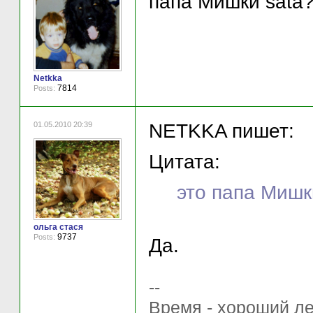
папа Мишки sata
Netkka
7814
Posts:
01.05.2010 20:39
NETKKA пишет:
Цитата:
это папа Мишк
ольга стася
9737
Posts:
Да.
--
Время - хороший ле