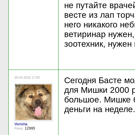
не путайте враче
весте из лап торч
него никакого неб
ветиринар нужен,
зоотехник, нужен
26.04.2010 17:05
Сегодня Басте м
для Мишки 2000 р
большое. Мишке 
деньги на неделе
Vorisha
12995
Posts: