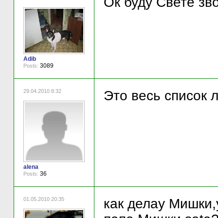
Ок буду Свете зв
Adib
3089
Posts:
29.04.2010 8:32
Это весь список
alena
36
Posts:
01.05.2010 20:35
как делау Мишки,