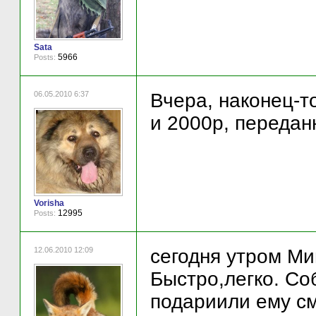
Sata
5966
Posts:
06.05.2010 6:37
Вчера, наконец-т
и 2000р, переда
Vorisha
12995
Posts:
12.06.2010 12:09
сегодня утром Ми
Быстро,легко. Со
подариили ему см