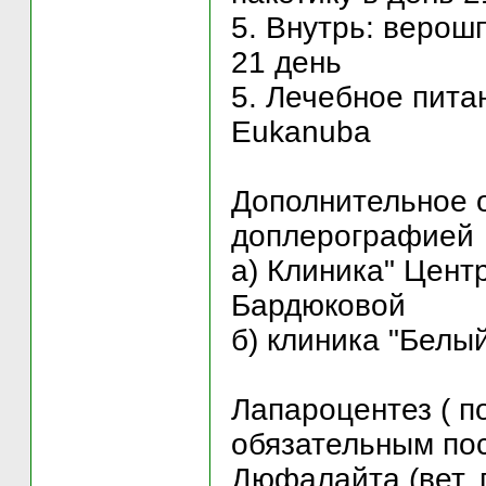
5. Внутрь: верошп
21 день
5. Лечебное питан
Eukanuba
Дополнительное 
доплерографией
а) Клиника" Цент
Бардюковой
б) клиника "Белы
Лапароцентез ( п
обязательным по
Дюфалайта (вет. 