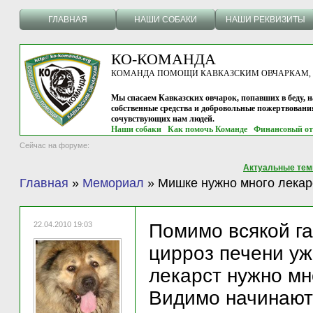
ГЛАВНАЯ
НАШИ СОБАКИ
НАШИ РЕКВИЗИТЫ
КО-КОМАНДА
КОМАНДА ПОМОЩИ КАВКАЗСКИМ ОВЧАРКАМ, г.
Мы спасаем Кавказских овчарок, попавших в беду, н
собственные средства и добровольные пожертвовани
сочувствующих нам людей.
Наши собаки
Как помочь Команде
Финансовый от
Сейчас на форуме:
Актуальные те
Главная
»
Мемориал
»
Мишке нужно много лекар
22.04.2010 19:03
Помимо всякой г
цирроз печени уж
лекарст нужно мн
Видимо начинают