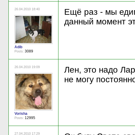
26.04.2010 18:40
Ещё раз - мы едим
данный момент эт
Adib
3089
Posts:
26.04.2010 19:09
Лен, это надо Ла
не могу постоянн
Vorisha
12995
Posts:
27.04.2010 17:29