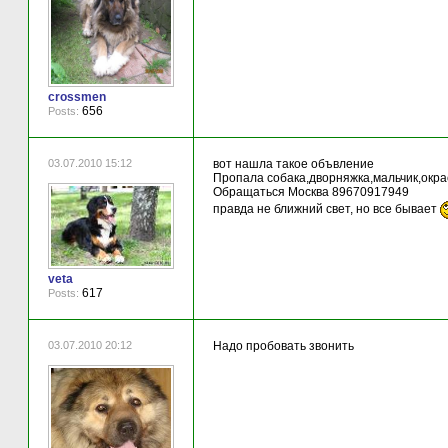
crossmen
656
Posts:
03.07.2010 15:12
вот нашла такое объвление
Пропала собака,дворняжка,мальчик,окрас
Обращаться Москва 89670917949
правда не ближний свет, но все бывает
veta
617
Posts:
03.07.2010 20:12
Надо пробовать звонить