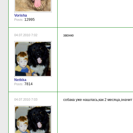
Vorisha
12995
Posts:
04.07.2010 7:02
звоню
Netkka
7814
Posts:
04.07.2010 7:03
собака уже нашлась,как 2 месяца,значит