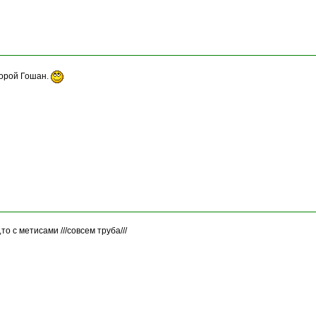
торой Гошан.
о с метисами ///совсем труба///