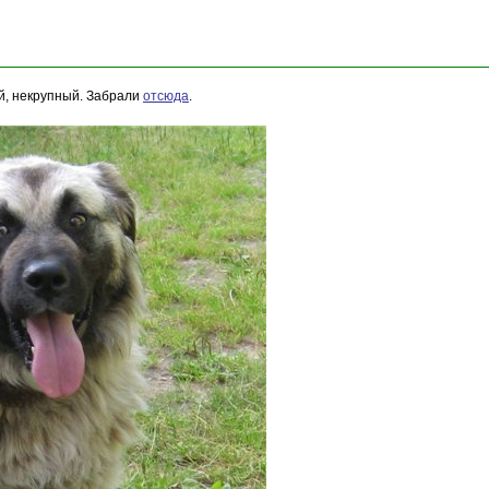
й, некрупный. Забрали
отсюда
.