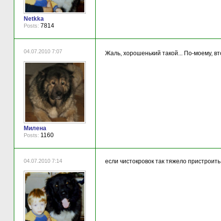
Netkka
7814
Posts:
04.07.2010 7:07
Жаль, хорошенький такой... По-моему, в
Милена
1160
Posts:
04.07.2010 7:14
если чистокровок так тяжело пристроить,т