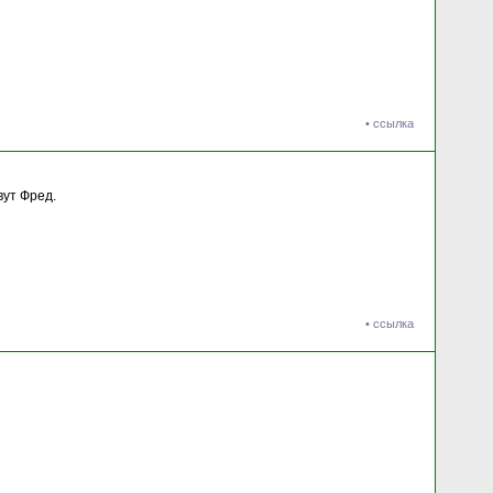
•
ссылка
вут Фред.
•
ссылка