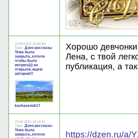
23.09.2022 15:58:48
Хорошо девчонки
Дзен рассказы
Topic:
Тема была
Лена, с твой лег
закрыта..хотели
чтобы была
публикация, а так
интрига))) но
открыли..ищем
авторов!!!
kavkazenok17
23.09.2022 16:02:41
Дзен рассказы
Topic:
Тема была
https://dzen.ru/
закрыта..хотели