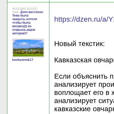
04.10.2022 16:13:57
Дзен рассказы
Topic:
Тема была
https://dzen.ru/
закрыта..хотели
чтобы была
интрига))) но
открыли..ищем
авторов!!!
Новый текстик:
Кавказская овчар
kavkazenok17
Если объяснить пр
анализирует про
воплощает его в 
анализирует ситу
кавказские овчар