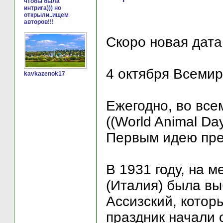
чтобы была
интрига))) но
открыли..ищем
авторов!!!
Скоро новая дата,
4 октября Всеми
kavkazenok17
Ежегодно, во вс
((World Animal Da
Первым идею пре
В 1931 году, на 
(Италия) была вы
Ассизский, котор
праздник начали 