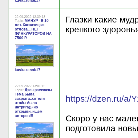
kavkazenok17
22.09.2022 12:39:13
Глазки какие муд
МАНУР - 9-10
Topic:
лет. Кавказец из
крепкого здоровья
отлова... НЕТ
ФИНКУРАТОРОВ НА
7500 Р.
kavkazenok17
22.09.2022 13:01:15
Дзен рассказы
Topic:
Тема была
https://dzen.ru/
закрыта..хотели
чтобы была
интрига))) но
открыли..ищем
авторов!!!
Скоро у нас мале
подготовила новы