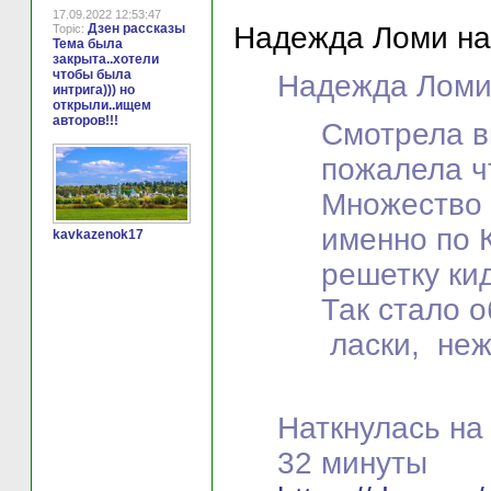
17.09.2022 12:53:47
Дзен рассказы
Надежда Ломи на
Topic:
Тема была
закрыта..хотели
чтобы была
Надежда Ломи 
интрига))) но
открыли..ищем
авторов!!!
Смотрела в
пожалела ч
Множество 
именно по 
kavkazenok17
решетку кид
Так стало 
ласки, неж
Наткнулась на
32 минуты