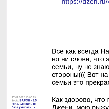
https://dzen.
Все как всегда Н
но ни слова, что
семьи, ну не знаю
стороны((( Вот н
семьи это прекра
17.09.2022 13:00:29
Как здорово, что 
БАРОН - 3,5
Topic:
года. Бросили на
Джени, мою рыжул
базе умирать... -