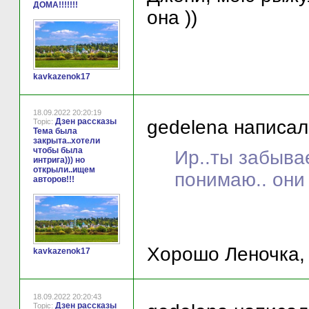
ДОМА!!!!!!!
она ))
kavkazenok17
18.09.2022 20:20:19
Дзен рассказы
gedelena написал(
Topic:
Тема была
закрыта..хотели
чтобы была
Ир..ты забывае
интрига))) но
открыли..ищем
понимаю.. они
авторов!!!
Хорошо Леночка, 
kavkazenok17
18.09.2022 20:20:43
Дзен рассказы
Topic: