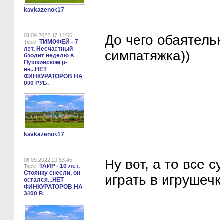
kavkazenok17
03.09.2022 17:14:56
До чего обаятель
ТИМОФЕЙ - 7
Topic:
лет. Несчастный
симпатяжка))
бродит неделю в
Пушкинском р-
не...НЕТ
ФИНКУРАТОРОВ НА
800 РУБ.
kavkazenok17
06.09.2022 20:53:45
Ну вот, а то все
ТАИР - 10 лет.
Topic:
Стоянку снесли, он
играть в игрушечк
остался...НЕТ
ФИНКУРАТОРОВ НА
3400 Р.