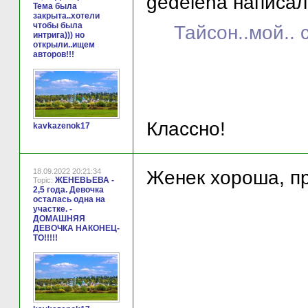
gedelena написал(
Тема была
закрыта..хотели
чтобы была
Тайсон..мой.. 
интрига))) но
открыли..ищем
авторов!!!
Классно!
kavkazenok17
18.09.2022 20:21:34
Женек хороша, пр
ЖЕНЕВЬЕВА -
Topic:
2,5 года. Девочка
осталась одна на
участке. -
ДОМАШНЯЯ
ДЕВОЧКА НАКОНЕЦ-
ТО!!!!!