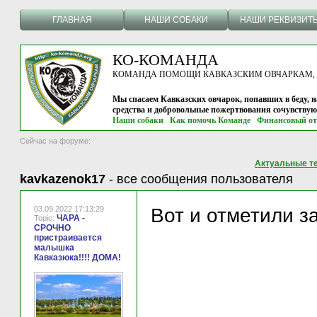
ГЛАВНАЯ
НАШИ СОБАКИ
НАШИ РЕКВИЗИТ
КО-КОМАНДА
КОМАНДА ПОМОЩИ КАВКАЗСКИМ ОВЧАРКАМ, г.
Мы спасаем Кавказских овчарок, попавших в беду, н
средства и добровольные пожертвования сочувству
Наши собаки
Как помочь Команде
Финансовый от
Сейчас на форуме:
Актуальные т
kavkazenok17
-
все сообщения пользователя
03.09.2022 17:13:29
Вот и отметили з
ЧАРА -
Topic:
СРОЧНО
пристраивается
малышка
Кавказюка!!!! ДОМА!