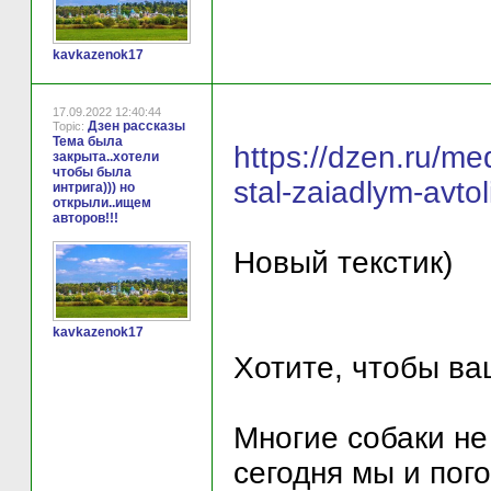
kavkazenok17
17.09.2022 12:40:44
Дзен рассказы
Topic:
Тема была
https://dzen.ru/m
закрыта..хотели
чтобы была
stal-zaiadlym-av
интрига))) но
открыли..ищем
авторов!!!
Новый текстик)
kavkazenok17
Хотите, чтобы в
Многие собаки не
сегодня мы и пого