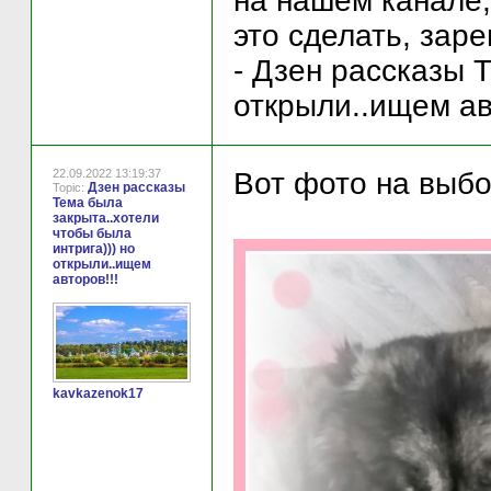
на нашем канале,
это сделать, зар
- Дзен рассказы 
открыли..ищем ав
22.09.2022 13:19:37
Вот фото на выбо
Дзен рассказы
Topic:
Тема была
закрыта..хотели
чтобы была
интрига))) но
открыли..ищем
авторов!!!
kavkazenok17