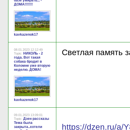
базе умирать... -
ДОМА!!!!!!!
kavkazenok17
08.01.2023 12:12:49
Светлая память за
НИКОЛЬ - 2
Topic:
года. Вот такая
собака бродит в
Коломне уже вторую
неделю. ДОМА!
kavkazenok17
09.01.2023 13:09:01
Дзен рассказы
Topic:
Тема была
https://dzen.ru/
закрыта..хотели