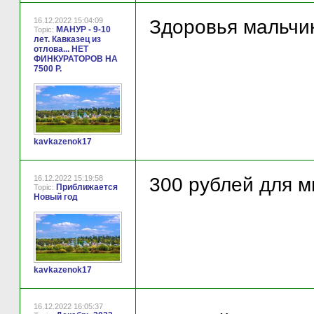
16.12.2022 15:04:09
Здоровья мальчик
МАНУР - 9-10
Topic:
лет. Кавказец из
отлова... НЕТ
ФИНКУРАТОРОВ НА
7500 Р.
kavkazenok17
16.12.2022 15:19:58
300 рублей для м
Приближается
Topic:
Новый год
kavkazenok17
16.12.2022 16:05:37