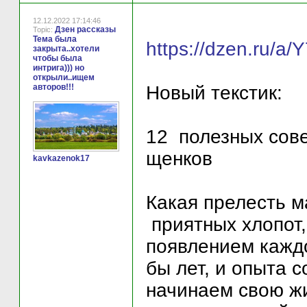
12.12.2022 17:14:46
Дзен рассказы
Topic:
Тема была
https://dzen.ru/a
закрыта..хотели
чтобы была
интрига))) но
открыли..ищем
авторов!!!
Новый текстик:
12 полезных сове
щенков
kavkazenok17
Какая прелесть м
приятных хлопот,
появлением каждо
бы лет, и опыта 
начинаем свою жи