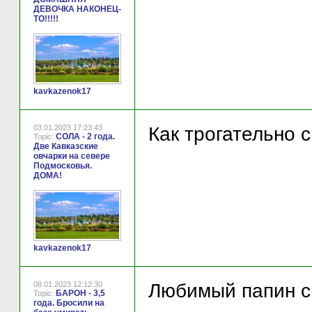
ДЕВОЧКА НАКОНЕЦ-
ТО!!!!!
kavkazenok17
03.01.2023 17:23:43
Как трогательно 
СОЛА - 2 года.
Topic:
Две Кавказские
овчарки на севере
Подмосковья.
ДОМА!
kavkazenok17
08.01.2023 12:12:30
Любимый папин с
БАРОН - 3,5
Topic:
года. Бросили на