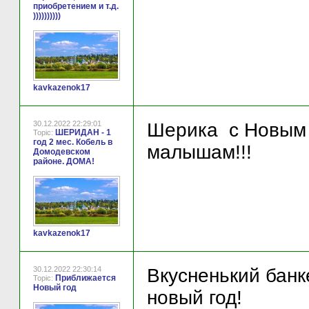
приобретением и т.д.
))))))))))
kavkazenok17
30.12.2022 22:29:01
Шерика с Новым 
ШЕРИДАН - 1
Topic:
год 2 мес. Кобель в
малышам!!!
Домодевском
районе. ДОМА!
kavkazenok17
30.12.2022 22:30:14
Вкусненький банк
Приближается
Topic:
Новый год
новый год!