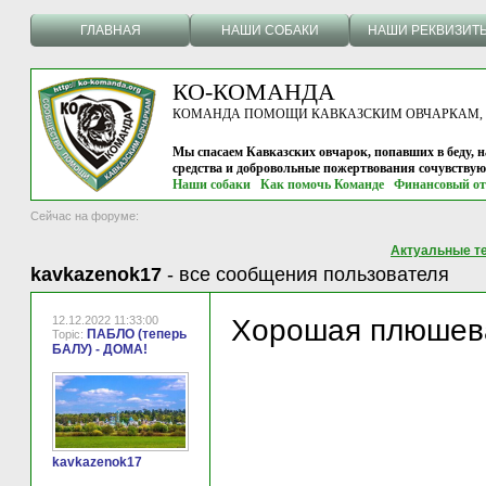
ГЛАВНАЯ
НАШИ СОБАКИ
НАШИ РЕКВИЗИТ
КО-КОМАНДА
КОМАНДА ПОМОЩИ КАВКАЗСКИМ ОВЧАРКАМ, г.
Мы спасаем Кавказских овчарок, попавших в беду, н
средства и добровольные пожертвования сочувству
Наши собаки
Как помочь Команде
Финансовый от
Сейчас на форуме:
Актуальные т
kavkazenok17
-
все сообщения пользователя
12.12.2022 11:33:00
Хорошая плюшева
ПАБЛО (теперь
Topic:
БАЛУ) - ДОМА!
kavkazenok17