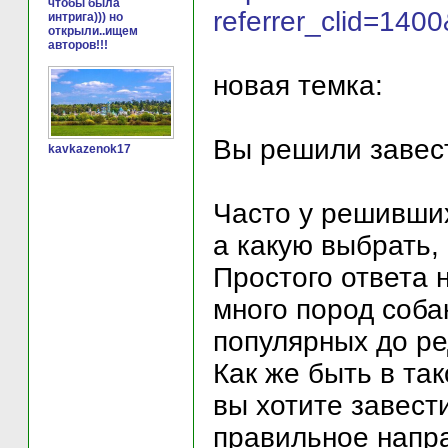
чтобы была
referrer_clid=140
интрига))) но
открыли..ищем
авторов!!!
новая темка:
Вы решили завест
kavkazenok17
Часто у решивших
а какую выбрать,
Простого ответа н
много пород соба
популярных до ре
Как же быть в та
вы хотите завест
правильное напр