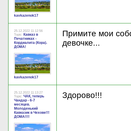
kavkazenok17
25.12.2022 11:12:56
Примите мои собо
Кавказ в
Topic:
Печатниках -
девочке...
Кордиалита (Кора).
ДОМА!
kavkazenok17
25.12.2022 11:13:27
Здорово!!!
ЧАК, теперь
Topic:
Чандар - 6-7
месяцев.
Молоденький
Кавказик в Чехове!!!
ДОМА!!!!