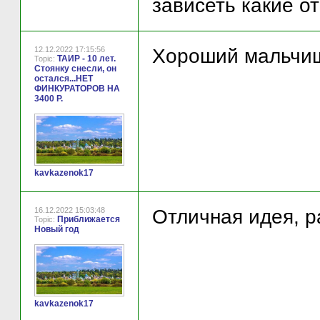
зависеть какие о
12.12.2022 17:15:56
Хороший мальчиш
ТАИР - 10 лет.
Topic:
Стоянку снесли, он
остался...НЕТ
ФИНКУРАТОРОВ НА
3400 Р.
kavkazenok17
16.12.2022 15:03:48
Отличная идея, р
Приближается
Topic:
Новый год
kavkazenok17