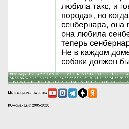
любила такс, и г
порода», но когд
сенбернара, она 
она любила сенбе
теперь сенбернар
Не в каждом доме
собаки должен бы
страницы:
1
2
3
4
5
6
7
8
9
10
11
12
13
14
15
16
17
18
19
20
21
22
23
24
54
55
56
57
58
59
60
61
62
63
64
65
66
67
68
69
70
71
72
73
74
75
76
77
105
106
107
108
109
110
111
112
113
114
115
116
117
118
119
120
121
12
Мы в социальных сетях
КО-команда
© 2005-2026