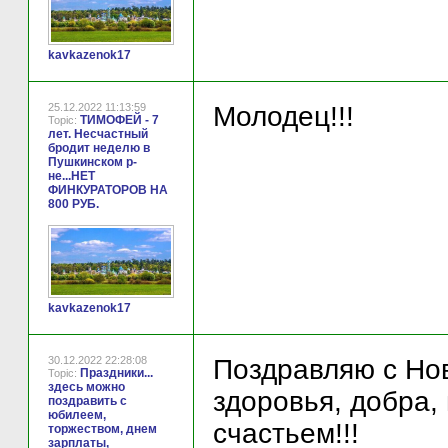
kavkazenok17
25.12.2022 11:13:59
Молодец!!!
ТИМОФЕЙ - 7
Topic:
лет. Несчастный
бродит неделю в
Пушкинском р-
не...НЕТ
ФИНКУРАТОРОВ НА
800 РУБ.
kavkazenok17
30.12.2022 22:28:08
Поздравляю с Но
Праздники...
Topic:
здесь можно
здоровья, добра,
поздравить с
юбилеем,
счастьем!!!
торжеством, днем
зарплаты,