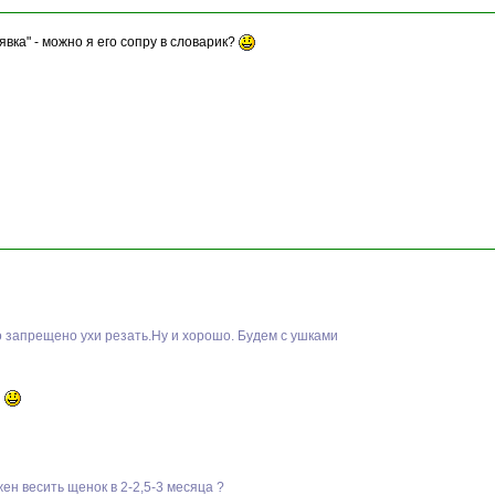
вка" - можно я его сопру в словарик?
о запрещено ухи резать.Ну и хорошо. Будем с ушками
я
жен весить щенок в 2-2,5-3 месяца ?