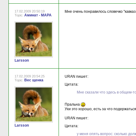
17.02.2009 20:50:19
Мне очень понравилось словечко "кавказя
Аминат - МАРА
Topic:
Larsson
17.02.2009 20:54:25
URAN пишет:
Вес щенка
Topic:
Цитата:
Мне сказали что здесь в общем-т
Пральна
Ухи это хорошо, есть за что подержатьс
URAN пишет:
Larsson
Цитата:
у меня опять вопрос: сколько дол