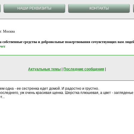
НАШИ РЕКВИЗИТЫ
КОНТАКТЫ
 Москва
на собственные средства и добровольные пожертвования сочувствующих нам людей
чет
Актуальные темы
|
Последние сообщения
|
м одна - ее сестренка едет домой. И радостно и грустно.
последнего, уж очень красивая щенка. Шерстка плюшевая, а цвет - заглядень
...