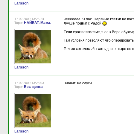
Larsson
17.02.2009 13:25:24
неееееее. Я пас. Нервные клетки не во
НАЙВАТ. Мама.
Topic:
Лучше подвиг с Радой
Если срок позволямс, я ее к Вере обукси
Там условия позволяют что оперироватьс
Только хотелось бы хоть дня четыре ее 
Larsson
17.02.2009 13:28:03
Значит, не слухи...
Вес щенка
Topic:
Larsson