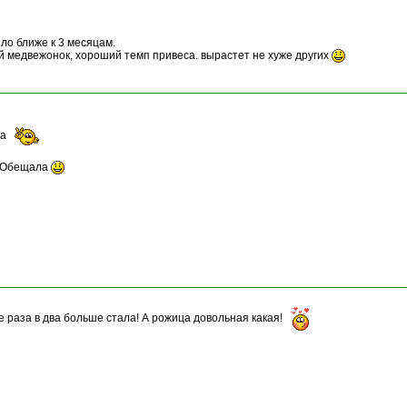
ило ближе к 3 месяцам.
ый медвежонок, хороший темп привеса. вырастет не хуже других
ома
. Обещала
е раза в два больше стала! А рожица довольная какая!