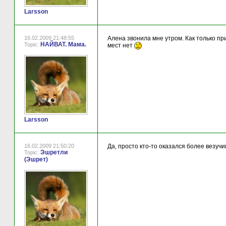
Larsson
16.02.2009 21:48:55
Алена звонила мне утром. Как только пр
НАЙВАТ. Мама.
Topic:
мест нет
Larsson
16.02.2009 21:50:20
Да, просто кто-то оказался более везуч
Эшретли
Topic:
(Эшрет)