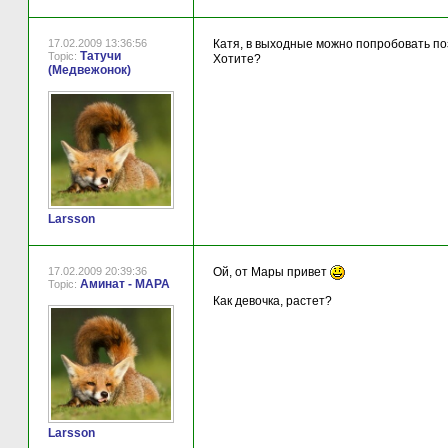
17.02.2009 13:36:56
Катя, в выходные можно попробовать по
Татучи
Topic:
Хотите?
(Медвежонок)
Larsson
17.02.2009 20:39:36
Ой, от Мары привет
Аминат - МАРА
Topic:
Как девочка, растет?
Larsson