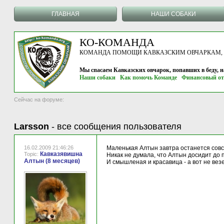
ГЛАВНАЯ
НАШИ СОБАКИ
КО-КОМАНДА
КОМАНДА ПОМОЩИ КАВКАЗСКИМ ОВЧАРКАМ, г.
Мы спасаем Кавказских овчарок, попавших в беду, 
Наши собаки
Как помочь Команде
Финансовый от
Сейчас на форуме:
Larsson
-
все сообщения пользователя
16.02.2009 21:46:26
Маленькая Алтын завтра останется совсе
Кавказявишна
Topic:
Никак не думала, что Алтын досидит до 
Алтын (8 месяцев)
И смышленая и красавица - а вот не везет