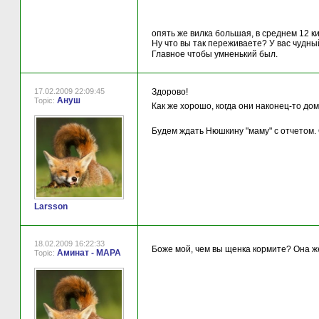
опять же вилка большая, в среднем 12 к
Ну что вы так переживаете? У вас чудн
Главное чтобы умненький был.
17.02.2009 22:09:45
Здорово!
Ануш
Topic:
Как же хорошо, когда они наконец-то д
Будем ждать Нюшкину "маму" с отчетом
Larsson
18.02.2009 16:22:33
Боже мой, чем вы щенка кормите? Она ж
Аминат - МАРА
Topic: