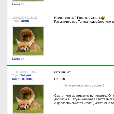
Larsson
16.02.2009 21:52:20
Ирина, это вы? Рада вас узнать
Тагир
Topic:
Расскажите про Тагира подробнее, что з
Larsson
16.02.2009 21:58:55
катя пишет:
Татучи
Topic:
(Медвежонок)
Цитата:
Он в вольере жить сможет?
Смотря что вы под этим понимаете. Он о
добраться, Татучи начинает свистеть ка
А дорвавшись готов играть, чесаться и в