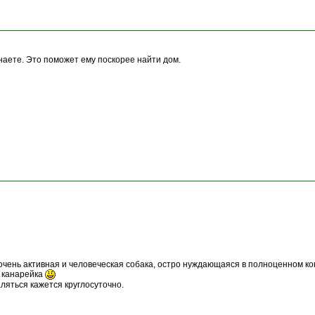
наете. Это поможет ему поскорее найти дом.
чень активная и человеческая собака, остро нуждающаяся в полноценном кон
к канарейка
аляться кажется круглосуточно.