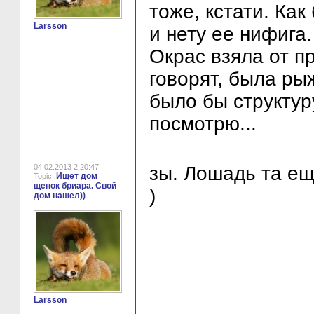
тоже, кстати. Как
Larsson
и нету ее нифига.
Окрас взяла от п
говорят, была рыж
было бы структур
посмотрю...
04.02.2013 2:20:47
зы. Лошадь та ещ
Ищет дом
Topic:
щенок бриара. Свой
)
дом нашел))
Larsson