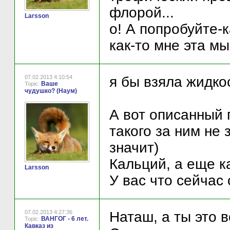
флорой...
Larsson
о! А попробуйте-
как-то мне эта мы
07.02.2013 4:10:54
я бы взяла жидко
Ваше
Topic:
чудушко? (Наум)
А вот описанный 
такого за ним не 
значит)
Кальций, а еще к
Larsson
У вас что сейчас 
07.02.2013 4:27:36
Наташ, а ты это 
ВАНГОГ - 6 лет.
Topic:
Кавказ из