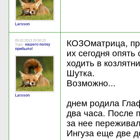
Larsson
05.02.2013 15:50:22
КОЗОматрица, п
нашего полку
Topic:
прибыло!
их сегодня опять
ходить в козлятник
Шутка.
Возможно...
Larsson
днем родила Глаф
два часа. После 
за нее переживал
Ингуза еще две д