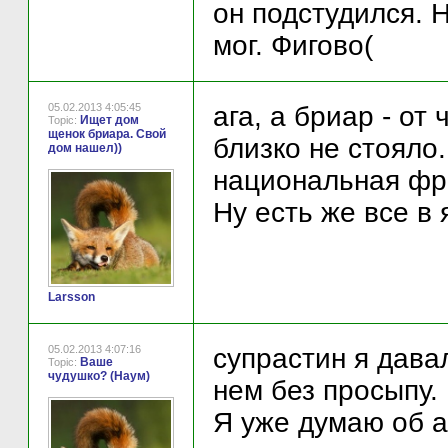
он подстудился. Н
мог. Фигово(
05.02.2013 4:05:45
ага, а бриар - от
Ищет дом
Topic:
щенок бриара. Свой
близко не стояло.
дом нашел))
национальная фр
Ну есть же все в 
Larsson
05.02.2013 4:07:16
супрастин я дава
Ваше
Topic:
чудушко? (Наум)
нем без просыпу.
Я уже думаю об а