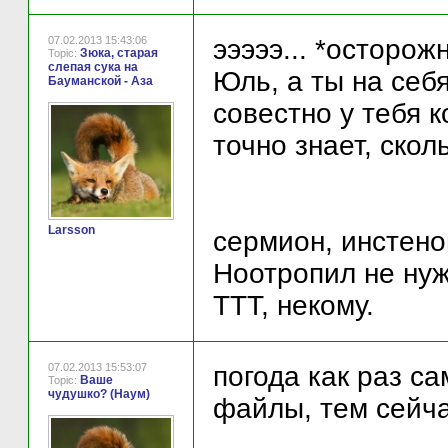
07.02.2013 15:43:06
эээээ... *осторож
Зюка, старая
Topic:
слепая сука на
Юль, а ты на себ
Бауманской - Аза
совестно у тебя к
точно знает, скол
Larsson
сермион, инстено
Ноотропил не нуж
ТТТ, некому.
07.02.2013 15:53:07
погода как раз са
Ваше
Topic:
чудушко? (Наум)
файлы, тем сейча