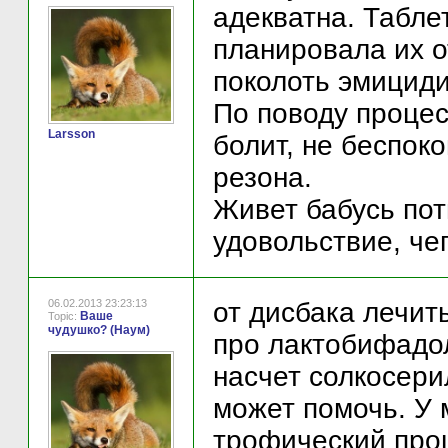
адекватна. Табле
планировала их о
поколоть эмициди
По поводу процес
Larsson
болит, не беспоко
резона.
Живет бабусь пот
удовольствие, че
06.02.2013 23:23:13
от дисбака лечит
Ваше
Topic:
чудушко? (Наум)
про лактобифадо
насчет солкосери
может помочь. У 
трофический проц