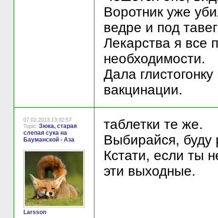
Воротник уже уби
ведре и под тавег
Лекарства я все 
необходимости.
Дала глистогонку 
вакцинации.
07.02.2013 13:32:57
таблетки те же.
Зюка, старая
Topic:
слепая сука на
Выбирайся, буду 
Бауманской - Аза
Кстати, если ты н
эти выходные.
Larsson