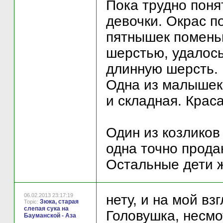
Пока трудно поня
девочки. Окрас п
пятнышек поменьш
шерстью, удалось
длинную шерсть.
Одна из малышек 
и складная. Крас
Один из козликов
одна точно прода
Остальные дети ж
06.02.2013 23:17:19
нету, и на мой вз
Зюка, старая
Topic:
слепая сука на
Головушка, несмо
Бауманской - Аза