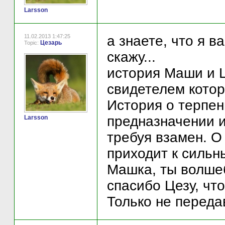
Larsson
11.02.2013 1:47:25
а знаете, что я в
Цезарь
Topic:
скажу...
история Маши и Ц
свидетелем котор
История о терпен
предназначении и
Larsson
требуя взамен. О
приходит к сильн
Машка, ты волше
спасибо Цезу, чт
Только не переда