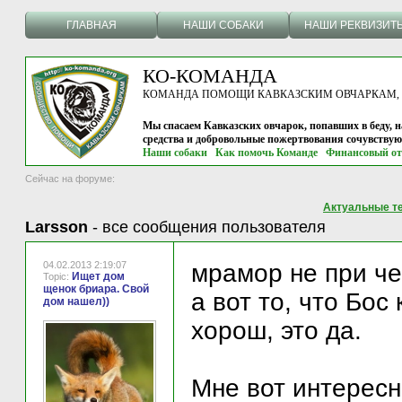
ГЛАВНАЯ
НАШИ СОБАКИ
НАШИ РЕКВИЗИТ
КО-КОМАНДА
КОМАНДА ПОМОЩИ КАВКАЗСКИМ ОВЧАРКАМ, г.
Мы спасаем Кавказских овчарок, попавших в беду, н
средства и добровольные пожертвования сочувству
Наши собаки
Как помочь Команде
Финансовый от
Сейчас на форуме:
Актуальные т
Larsson
-
все сообщения пользователя
04.02.2013 2:19:07
мрамор не при че
Ищет дом
Topic:
щенок бриара. Свой
а вот то, что Бос
дом нашел))
хорош, это да.
Мне вот интересно