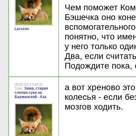
Чем поможет Ком
Бэшечка оно коне
вспомогательного
Larsson
понятно, что име
у него только од
Два, если считать
Подождите пока, 
08.02.2013 0:58:31
а вот хреново это
Зюка, старая
Topic:
слепая сука на
колесья - если бе
Бауманской - Аза
мозгов ходить.