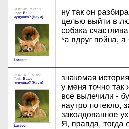
04.02.2013 2:24:13
ну так он разбира
Ваше
Topic:
чудушко? (Наум)
целью выйти в лю
собака счастлива
*а вдруг война, а 
Larsson
04.02.2013 15:50:29
знакомая история
Ваше
Topic:
чудушко? (Наум)
у меня точно так
все вылечили - бу
наутро потекло, з
заколдованное ух
Я, правда, тогда 
Larsson