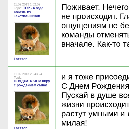
11.02.2013 1:52:02
Поживает. Нечего
ТОР - 4 года.
Topic:
Кобель из
не происходит. Гл
Текстильщиков.
ощущениям не бе
команды отменять
вначале. Как-то т
Larsson
11.02.2013 23:43:24
и я тоже присоед
Topic:
ПОЗДРАВЛЯЕМ Киру
С Днем Рождения,
с рождением сына!
Пускай в душе все
жизни происходит
растут умными и 
милая!
Larsson