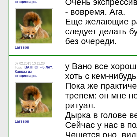
Очень экспрессив
стационара.
- вовремя. Ага.
Еще желающие рас
следует делать б
без очереди.
Larsson
07.02.2013 13:11:28
у Вано все хорош
ВАНГОГ - 6 лет.
Topic:
Кавказ из
хоть с кем-нибуд
стационара.
Пока же практиче
трепем: он мне не
ритуал.
Дырка в голове в
Larsson
Сейчас у нас в п
Чешется оно, вид