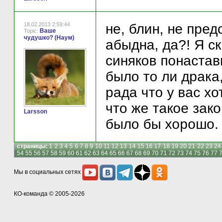
18.02.2013 2:59:44
не, блин, не пред
Ваше
Topic:
чудушко? (Наум)
абыдна, да?! Я с
синяков понастав
было то ли драка
рада что у вас хо
что же такое зак
Larsson
было бы хорошо.
страницы:
1
2
3
4
5
6
7
8
9
10
11
12
13
14
15
16
17
18
19
20
21
22
23
24
54
55
56
57
58
59
60
61
62
63
64
65
66
67
68
69
70
71
72
73
74
75
76
77
Мы в социальных сетях
КО-команда
© 2005-2026