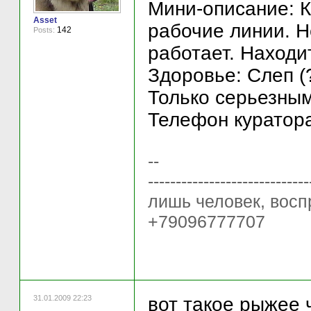
Мини-описание: К
Asset
рабочие линии. Н
142
Posts:
работает. Находи
Здоровье: Слеп (
Только серьезны
Телефон куратора
--
----------------------
лишь человек, восп
+79096777707
31.01.2009 22:23
вот такое рыжее