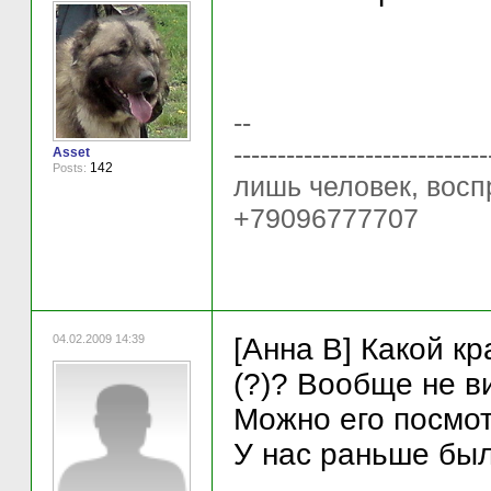
--
----------------------
Asset
142
Posts:
лишь человек, восп
+79096777707
04.02.2009 14:39
[Анна В] Какой к
(?)? Вообще не в
Можно его посмо
У нас раньше был