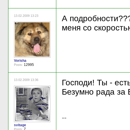
13.02.2009 13:23
А подробности???
меня со скоростью
Vorisha
12995
Posts:
13.02.2009 13:36
Господи! Ты - есть
Безумно рада за 
--
svitage
7
Posts: