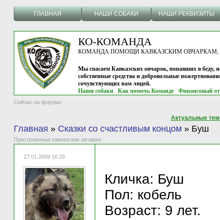
ГЛАВНАЯ
НАШИ СОБАКИ
НАШИ РЕКВИЗИТЫ
КО-КОМАНДА
КОМАНДА ПОМОЩИ КАВКАЗСКИМ ОВЧАРКАМ, г.
Мы спасаем Кавказских овчарок, попавших в беду, н
собственные средства и добровольные пожертвовани
сочувствующих нам людей.
Наши собаки
Как помочь Команде
Финансовый от
Сейчас на форуме:
Актуальные те
Главная
»
Сказки со счастливым концом
»
Буш
Пристроенные кавказские овчарки
27.01.2009 16:29
Кличка: Буш
Пол: кобель
Возраст: 9 лет.