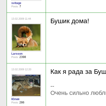
svitage
7
Posts:
13.02.2009 11:44
Бушик дома!
Larsson
2398
Posts:
13.02.2009 12:20
Как я рада за Бу
--
Очень сильно любл
Юлия
286
Posts: