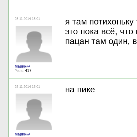
25.11.2014 15:01
я там потихоньку
это пока всё, что
пацан там один, в
Марин@
417
Posts:
25.11.2014 15:01
на пике
Марин@