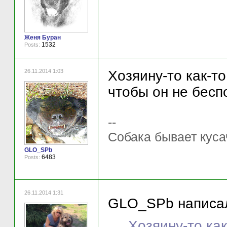
Женя Буран
1532
Posts:
26.11.2014 1:03
Хозяину-то как-то
чтобы он не бесп
--
Собака бывает куса
GLO_SPb
6483
Posts:
26.11.2014 1:31
GLO_SPb написал
Хозяину-то как