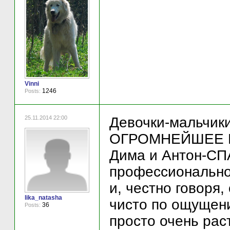
Vinni
1246
Posts:
25.11.2014 22:00
Девочки-мальчики
ОГРОМНЕЙШЕЕ ВА
Дима и Антон-СП
профессионально
и, честно говоря,
lika_natasha
чисто по ощущени
36
Posts:
просто очень рас