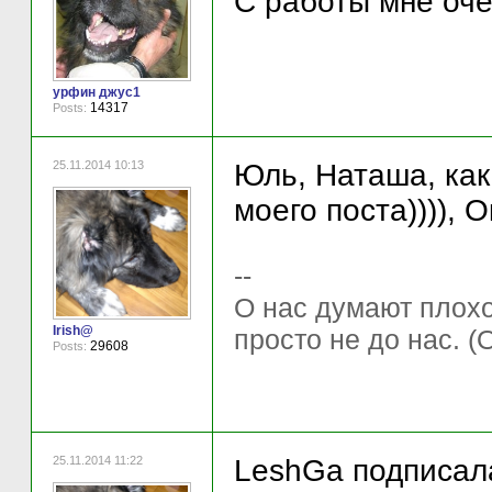
С работы мне оче
урфин джус1
14317
Posts:
25.11.2014 10:13
Юль, Наташа, как
моего поста)))), 
--
О нас думают плохо 
Irish@
просто не до нас. (
29608
Posts:
25.11.2014 11:22
LeshGa подписала