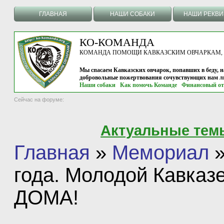
ГЛАВНАЯ
НАШИ СОБАКИ
НАШИ РЕКВ
КО-КОМАНДА
КОМАНДА ПОМОЩИ КАВКАЗСКИМ ОВЧАРКАМ, г.
Мы спасаем Кавказских овчарок, попавших в беду, н
добровольные пожертвования сочувствующих нам л
Наши собаки
Как помочь Команде
Финансовый от
Сейчас на форуме:
Актуальные тем
Главная
»
Мемориал
года. Молодой Кавказ
ДОМА!