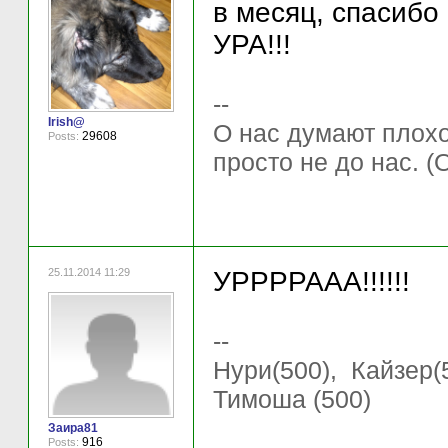
в месяц, спасибо
УРА!!!
--
Irish@
О нас думают плохо 
29608
Posts:
просто не до нас. (
25.11.2014 11:29
УРРРРААА!!!!!!
--
Нури(500), Кайзер(5
Тимоша (500)
Заира81
916
Posts: