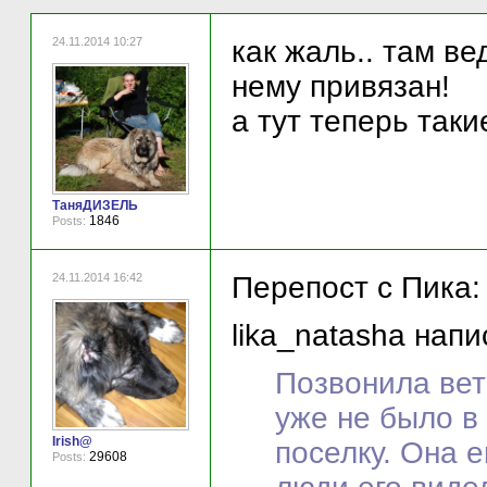
24.11.2014 10:27
как жаль.. там ве
нему привязан!
а тут теперь таки
ТаняДИЗЕЛЬ
1846
Posts:
24.11.2014 16:42
Перепост с Пика:
lika_natasha напи
Позвонила вете
уже не было в
Irish@
поселку. Она 
29608
Posts: