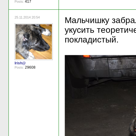
417
Posts:
25.11.2014 20:54
Мальчишку забрал
укусить теоретич
покладистый.
Irish@
29608
Posts: