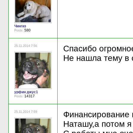
Чингиз
580
Posts:
25.11.2014 7:56
Спасибо огромное!
Не нашла тему в 
урфин джус1
14317
Posts:
25.11.2014 7:59
Финансирование н
Наташу,а потом я 