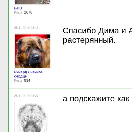
БНВ
2670
Posts:
25.11.2014 23:13
Спасибо Дима и А
растерянный.
Ричард Львиное
сердце
934
Posts:
25.11.2014 23:27
а подскажите как