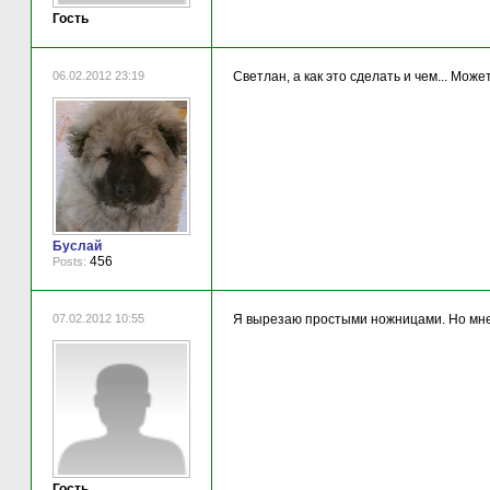
Гость
06.02.2012 23:19
Светлан, а как это сделать и чем... Може
Буслай
456
Posts:
07.02.2012 10:55
Я вырезаю простыми ножницами. Но мне п
Гость