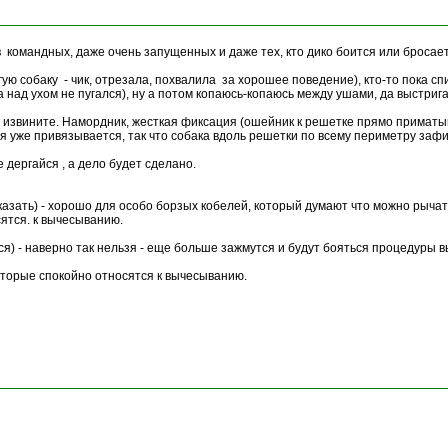
 командных, даже очень запущенных и даже тех, кто дико боится или бросаетс
угую собаку - чик, отрезала, похвалила за хорошее поведение), кто-то пока 
а над ухом не пугался), ну а потом копаюсь-копаюсь между ушами, да выстриг
уж извините. Намордник, жесткая фиксация (ошейник к решетке прямо примат
я уже привязывается, так что собака вдоль решетки по всему периметру зафикс
не дергайся , а дело будет сделано.
сказать) - хорошо для особо борзых кобелей, который думают что можно рычат
ятся. к вычесыванию.
ся) - наверно так нельзя - еще больше зажмутся и будут бояться процедуры в
оторые спокойно относятся к вычесыванию.