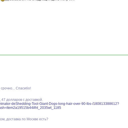
 срочно... Спасибо!
 47 долларов с доставкой.
rminator-deShedding-Tool-Giant-Dogs-long-hair-over-90-lbs-/180813388612?
ash=item2a19515b44#ht_2035wt_1185
ком, доставка по Москве есть?