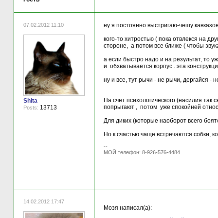
07.02.2012 11:10
ну я постоянно выстригаю-чешу кавказов
кого-то хитростью ( пока отвлекся на др
стороне, а потом все ближе ( чтобы звук
а если быстро надо и на результат, то 
и обхватывается корпус . эта конструкци
ну и все, тут рычи - не рычи, дергайся - 
На счет психологического (насилия так 
Shita
попрыгают , потом уже спокойней относ
13713
Posts:
Для диких (которые наоборот всего боят
Но к счастью чаще встречаются собки, к
--
МОЙ телефон: 8-926-576-4484
14.02.2012 17:47
Мозя написал(а):