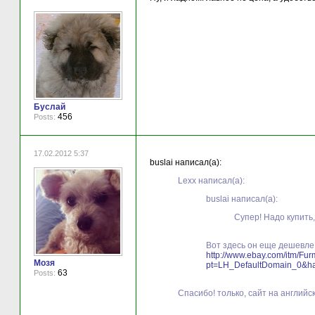
Буслай
456
Posts:
17.02.2012 5:37
buslai написал(а):
Lexx написал(а):
buslai написал(а):
Супер! Надо купить,
Вот здесь он еще дешевле,
http://www.ebay.com/itm/Fu
Мозя
pt=LH_DefaultDomain_0&h
63
Posts:
Спасибо! только, сайт на английс