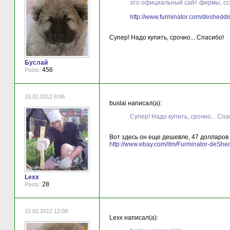
это официальный сайт фирмы, сс
http://www.furminator.com/desheddi
Супер! Надо купить, срочно... Спасибо!
Буслай
456
Posts:
15.02.2012 8:06
buslai написал(а):
Супер! Надо купить, срочно... Спа
Вот здесь он еще дешевле, 47 долларов 
http://www.ebay.com/itm/Furminator-deS
Lexx
28
Posts:
15.02.2012 12:08
Lexx написал(а):