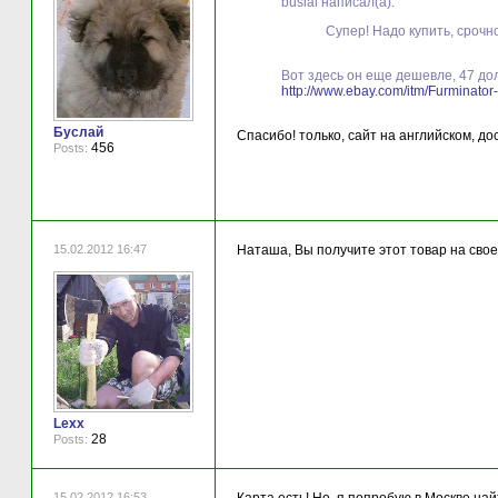
buslai написал(а):
Супер! Надо купить, срочно
Вот здесь он еще дешевле, 47 до
http://www.ebay.com/itm/Furmina
Буслай
Спасибо! только, сайт на английском, до
456
Posts:
15.02.2012 16:47
Наташа, Вы получите этот товар на свое
Lexx
28
Posts:
15.02.2012 16:53