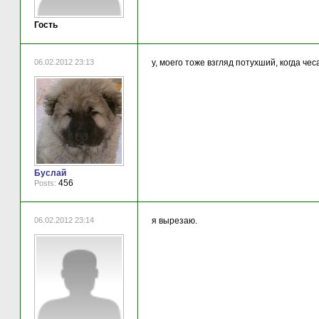
Гость
06.02.2012 23:13
у, моего тоже взгляд потухший, когда чес
Буслай
456
Posts:
06.02.2012 23:14
я вырезаю.