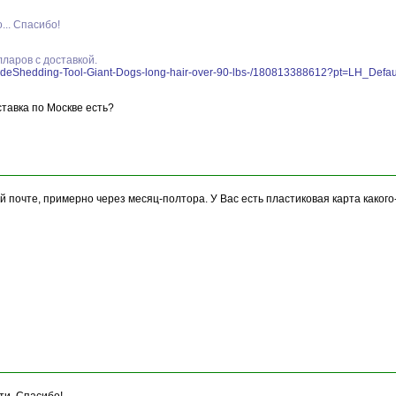
... Спасибо!
лларов с доставкой.
tor-deShedding-Tool-Giant-Dogs-long-hair-over-90-lbs-/180813388612?pt=LH_D
ставка по Москве есть?
й почте, примерно через месяц-полтора. У Вас есть пластиковая карта какого