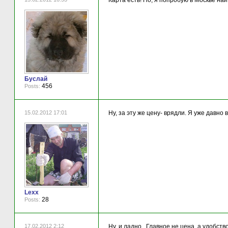
Карта есть! Но, я попробую в Москве най
Буслай
456
Posts:
15.02.2012 17:01
Ну, за эту же цену- врядли. Я уже давно
Lexx
28
Posts:
17.02.2012 2:12
Ну, и ладно...Главное не цена, а удобств