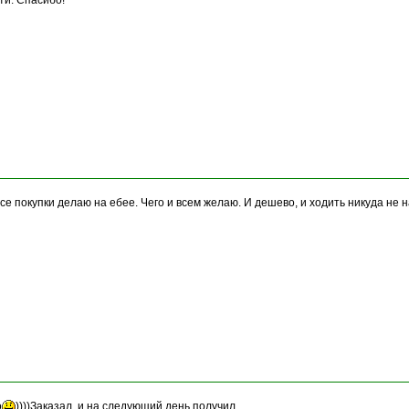
ти. Спасибо!
 все покупки делаю на ебее. Чего и всем желаю. И дешево, и ходить никуда не н
о
))))Заказал, и на следующий день получил.