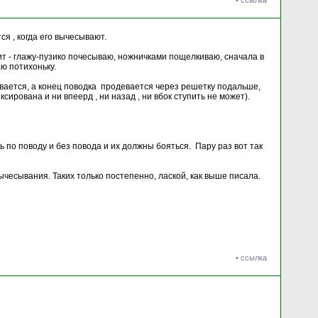
•
ссылка
я , когда его вычесывают.
спит - глажу-пузико почесываю, ножничками пощелкиваю, сначала в
аю потихоньку.
ывается, а конец поводка продевается через решетку подальше,
ирована и ни впеерд , ни назад , ни вбок ступить не может).
ь по поводу и без повода и их должны бояться. Пару раз вот так
ычесывания. Таких только постепенно, лаской, как выше писала.
•
ссылка