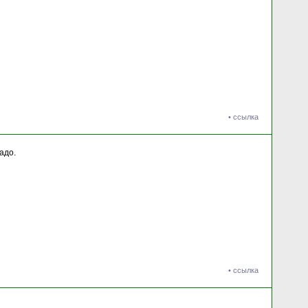
•
ссылка
адо.
•
ссылка