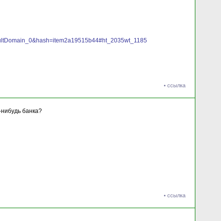
efaultDomain_0&hash=item2a19515b44#ht_2035wt_1185
•
ссылка
-нибудь банка?
•
ссылка