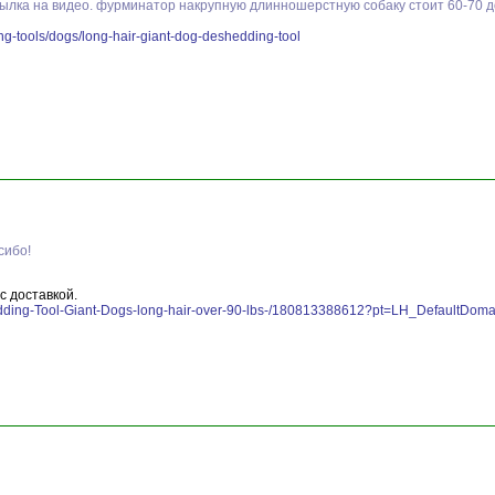
ылка на видео. фурминатор накрупную длинношерстную собаку стоит 60-70 д
ng-tools/dogs/long-hair-giant-dog-deshedding-tool
сибо!
с доставкой.
hedding-Tool-Giant-Dogs-long-hair-over-90-lbs-/180813388612?pt=LH_Default