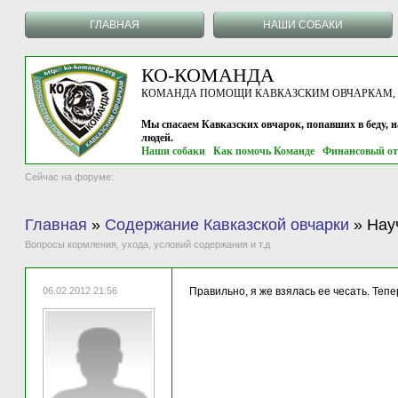
ГЛАВНАЯ
НАШИ СОБАКИ
КО-КОМАНДА
КОМАНДА ПОМОЩИ КАВКАЗСКИМ ОВЧАРКАМ, г.
Мы спасаем Кавказских овчарок, попавших в беду, 
людей.
Наши собаки
Как помочь Команде
Финансовый от
Сейчас на форуме:
Главная
»
Содержание Кавказской овчарки
»
Нау
Вопросы кормления, ухода, условий содержания и т.д
06.02.2012 21:56
Правильно, я же взялась ее чесать. Тепе