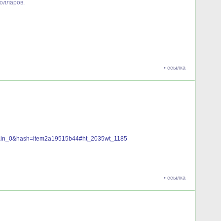
олларов.
•
ссылка
Domain_0&hash=item2a19515b44#ht_2035wt_1185
•
ссылка