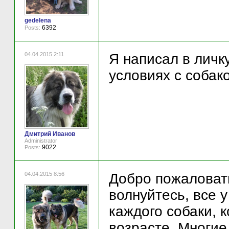
gedelena
6392
Posts:
04.04.2015 2:11
Я написал в личку
условиях с собак
Дмитрий Иванов
Administrator
9022
Posts:
04.04.2015 8:56
Добро пожаловат
волнуйтесь, все у
каждого собаки, 
возрасте. Многие