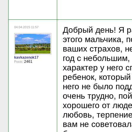
04.04.2015 11:57
Добрый день! Я р
этого мальчика, 
ваших страхов, н
год с небольшим,
kavkazenok17
2461
Posts:
характер у него 
ребенок, который
него не было под
очень трудно, по
хорошего от люде
любовь, терпение
вам не советовал