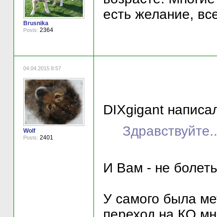
есть желание, вс
Brusnika
2364
Posts:
04.04.2015 8:57
DIXgigant написал
Здравствуйте..
Wolf
2401
Posts:
И Вам - не болеть 
У самого была ме
переход на КО мн