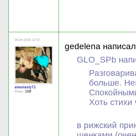
04.04.2015 12:57
gedelena написал(
GLO_SPb напи
Разговарив
больше. Не
anastasiy71
Спокойными
168
Posts:
Хоть стихи 
в рижский прию
щенками (очен