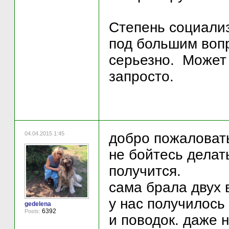
Степень социали
под большим вопр
серьезно. Может 
запросто.
04.04.2015 1:45
добро пожаловат
не бойтесь делат
получится.
сама брала двух 
у нас получилось
gedelena
6392
Posts:
и поводок. даже 