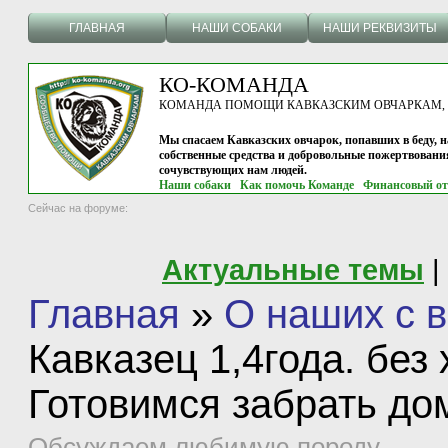
ГЛАВНАЯ
НАШИ СОБАКИ
НАШИ РЕКВИЗИТЫ
КО-КОМАНДА
КОМАНДА ПОМОЩИ КАВКАЗСКИМ ОВЧАРКАМ, г.
Мы спасаем Кавказских овчарок, попавших в беду, н
собственные средства и добровольные пожертвовани
сочувствующих нам людей.
Наши собаки
Как помочь Команде
Финансовый от
Сейчас на форуме:
Актуальные темы
|
Главная
»
О наших с в
Кавказец 1,4года. без
Готовимся забрать до
Обсуждаем любимую породу