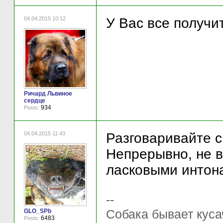
04.04.2015 10:12
У Вас все получи
Ричард Львиное
сердце
934
Posts:
04.04.2015 11:43
Разговаривайте с
Непрерывно, не в
ласковыми интона
--
Собака бывает куса
GLO_SPb
6483
Posts: