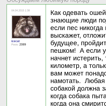
04.04.2015 1:38
Как одевать ошей
знающие люди под
если пес никогда 
выскажет, отложи
будущее, пройдит
icecat
2089
Posts:
пешком! А если у
начнет истерить,
километр, а только
вам может понадо
намотать. Любая
собакой должна з
когда собака пыта
когда она смиритс