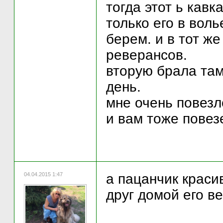
тогда этот ь кавк
только его в воль
берем. и в тот же
реверансов.
вторую брала там
день.
мне очень повезло
и вам тоже повез
04.04.2015 1:47
а пацанчик краси
друг домой его ве