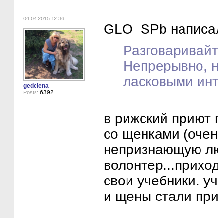
04.04.2015 12:36
GLO_SPb написал
Разговаривайт
Непрерывно, н
ласковыми инт
gedelena
6392
Posts:
в рижский приют 
со щенками (очен
непризнающую лю
волонтер...приход
свои учебники. уч
и щены стали при