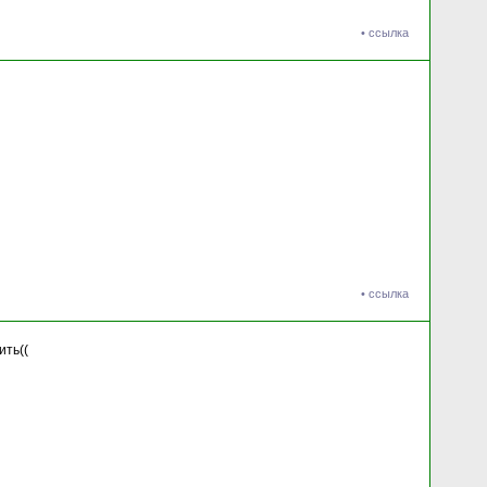
•
ссылка
•
ссылка
ить((