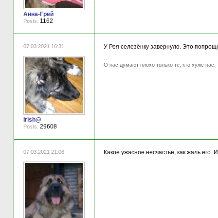
Анна-Грей
1162
Posts:
07.03.2021 16:31
У Рея селезёнку завернуло. Это попрощ
--
О нас думают плохо только те, кто хуже нас. 
Irish@
29608
Posts:
07.03.2021 21:06
Какое ужасное несчастье, как жаль его. 