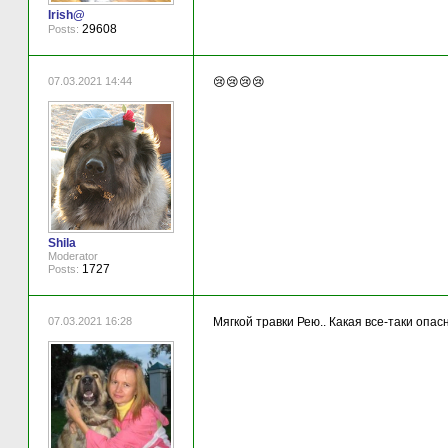
Irish@
29608
Posts:
07.03.2021 14:44
😢😢😢😢
Shila
Moderator
1727
Posts:
07.03.2021 16:28
Мягкой травки Рею.. Какая все-таки опас