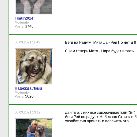
Timur2014
Moderator
3748
Posts:
08.03.2021 11:45
Беги на Радугу, Митяша - Рей ! 5 лет и
С кем теперь Мотя - Нира будет играть.
Надежда Ломи
Moderator
5620
Posts:
08.03.2021 13:12
да что ж у них все заворачивается((((((((
беги Рей по радуге..Небесная Стая с тобо
хозяйке сил принять и пережить это...