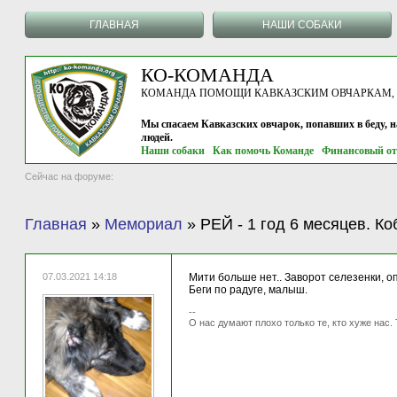
ГЛАВНАЯ
НАШИ СОБАКИ
КО-КОМАНДА
КОМАНДА ПОМОЩИ КАВКАЗСКИМ ОВЧАРКАМ, г.
Мы спасаем Кавказских овчарок, попавших в беду, 
людей.
Наши собаки
Как помочь Команде
Финансовый от
Сейчас на форуме:
Главная
»
Мемориал
»
РЕЙ - 1 год 6 месяцев. К
07.03.2021 14:18
Мити больше нет.. Заворот селезенки, оп
Беги по радуге, малыш.
--
О нас думают плохо только те, кто хуже нас. 