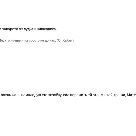
е заворота желудка и кишечника.
Те, кто лучше - им просто не до нас. (О. Хайям)
И очень жаль немолодую его хозяйку, сил пережить ей это. Мягкой травки, Митен