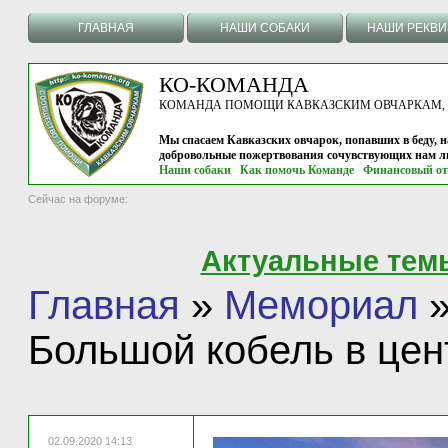
ГЛАВНАЯ
НАШИ СОБАКИ
НАШИ РЕКВ
КО-КОМАНДА
КОМАНДА ПОМОЩИ КАВКАЗСКИМ ОВЧАРКАМ, г.
Мы спасаем Кавказских овчарок, попавших в беду, н
добровольные пожертвования сочувствующих нам л
Наши собаки
Как помочь Команде
Финансовый от
Сейчас на форуме:
Актуальные тем
Главная
»
Мемориал
Большой кобель в цен
02.09.2020 14:13