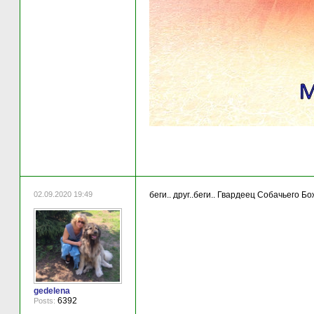
02.09.2020 19:49
беги.. друг..беги.. Гвардеец Собачьего Бож
gedelena
6392
Posts: