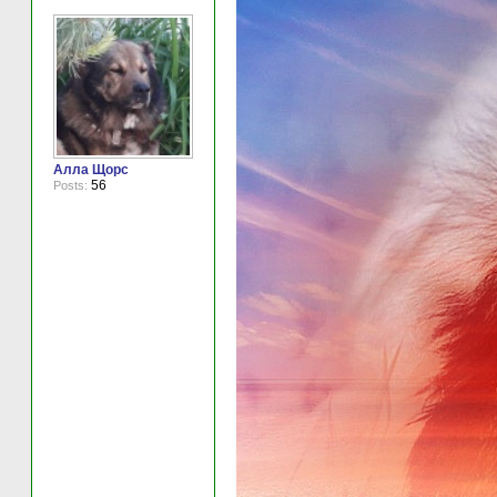
Алла Щорс
56
Posts: