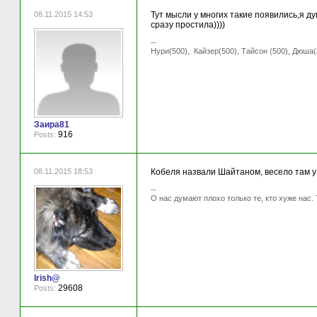
08.11.2015 14:53
Тут мысли у многих такие появились,я ду
сразу простила))))
--
Нури(500), Кайзер(500), Тайсон (500), Дюша(
Заира81
916
Posts:
08.11.2015 18:53
Кобеля назвали Шайтаном, весело там у 
--
О нас думают плохо только те, кто хуже нас. 
Irish@
29608
Posts: