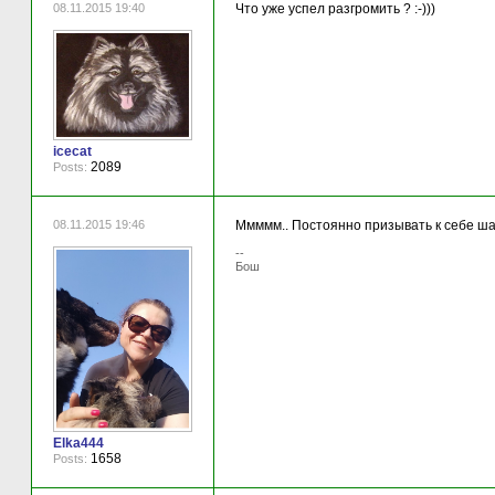
08.11.2015 19:40
Что уже успел разгромить ? :-)))
icecat
2089
Posts:
08.11.2015 19:46
Ммммм.. Постоянно призывать к себе ша
--
Бош
Elka444
1658
Posts: