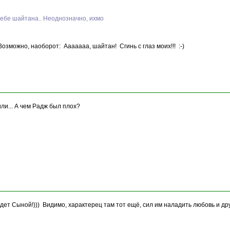
себе шайтана.. Неоднозначно, ихмо
озможно, наоборот: Ааааааа, шайтан! Сгинь с глаз моих!!! :-)
ли... А чем Радж был плох?
 будет Сыной!))) Видимо, характерец там тот ещё, сил им наладить любовь и др