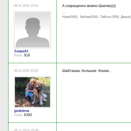
08.11.2015 19:51
А сокращенно можно Шаечка))))
--
Нури(500), Кайзер(500), Тайсон (500), Дюша(
Заира81
916
Posts:
08.11.2015 20:02
Шайташка..большая бошка...
gedelena
6392
Posts:
08.11.2015 20:08