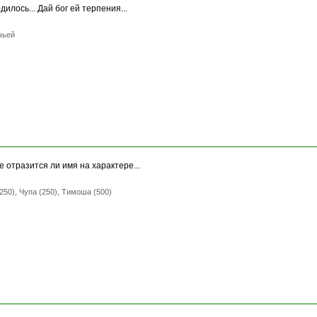
илось... Дай бог ей терпения...
чьей
 отразится ли имя на характере...
250), Чупа (250), Тимоша (500)