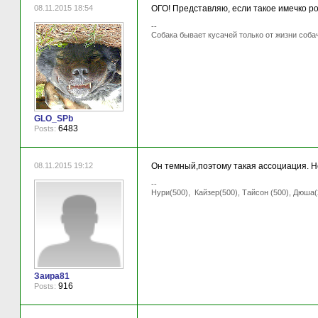
08.11.2015 18:54
ОГО! Представляю, если такое имечко род
--
Собака бывает кусачей только от жизни соба
GLO_SPb
6483
Posts:
08.11.2015 19:12
Он темный,поэтому такая ассоциация. Не
--
Нури(500), Кайзер(500), Тайсон (500), Дюша(
Заира81
916
Posts: