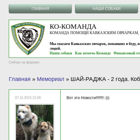
ГЛАВНАЯ
НАШИ СОБАКИ
КО-КОМАНДА
КОМАНДА ПОМОЩИ КАВКАЗСКИМ ОВЧАРКАМ, г.
Мы спасаем Кавказских овчарок, попавших в беду, 
людей.
Наши собаки
Как помочь Команде
Финансовый от
Сейчас на форуме:
Главная
»
Мемориал
»
ШАЙ-РАДЖА - 2 года. Коб
07.11.2015 21:06
Вот это Новости!!!!!!!!:-)))