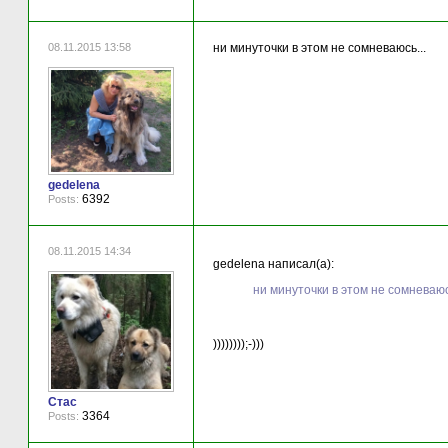
08.11.2015 13:58
ни минуточки в этом не сомневаюсь...
gedelena
6392
Posts:
08.11.2015 14:34
gedelena написал(а):
ни минуточки в этом не сомневаюс
))))))));-)))
Стас
3364
Posts: