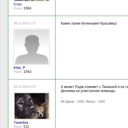
Стас
3364
Posts:
08.11.2015 1:27
Какие лапки беленькие! Красавец!
Irina_P
1563
Posts:
08.11.2015 6:37
А может Радж поживет с Танюшей и ее сем
Денежка на усмотрение команды.
--
ФК Дакар - 1000, Манур - 1000
Таню4ка
511
Posts: