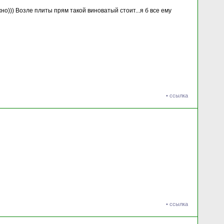
но))) Возле плиты прям такой виноватый стоит...я б все ему
•
ссылка
•
ссылка