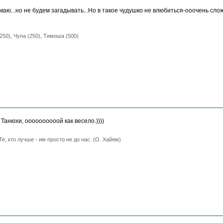
маю...но не будем загадывать...Но в такое чудушко не влюбиться-ооочень слож
250), Чупа (250), Тимоша (500)
Танюхи, оооооооооой как весело.))))
Те, кто лучше - им просто не до нас. (О. Хайям)