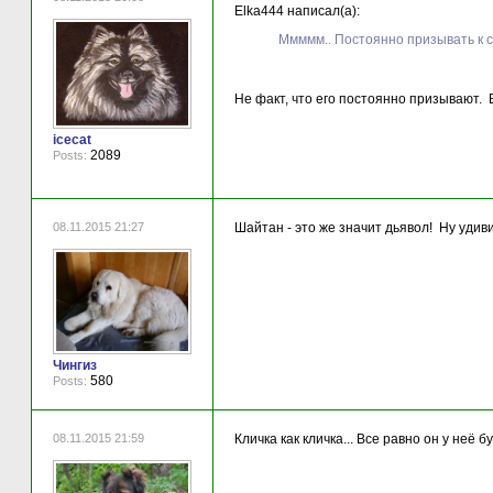
Elka444 написал(а):
Ммммм.. Постоянно призывать к 
Не факт, что его постоянно призывают. В
icecat
2089
Posts:
08.11.2015 21:27
Шайтан - это же значит дьявол! Ну удиви
Чингиз
580
Posts:
08.11.2015 21:59
Кличка как кличка... Все равно он у неё