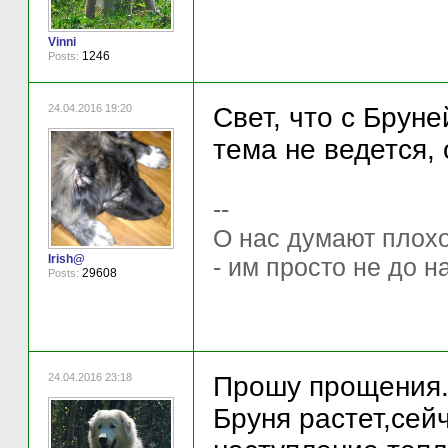
Vinni
1246
Posts:
24.04.2016 19:20
Свет, что с Брун
тема не ведется, 
--
О нас думают плохо 
Irish@
- им просто не до н
29608
Posts:
24.04.2016 23:18
Прошу прощения
Бруня растет,сей