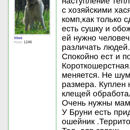
наступление тепл
с хозяйскими хас
комп,как только 
есть сушку и обо
ей нужно челове
Vinni
1246
Posts:
различать людей.
Спокойно ест и п
Короткошерстная
меняется. Не шум
размера. Куплен 
клещей обработа
Очень нужны мам
У Бруни есть прид
ошейник .Террито