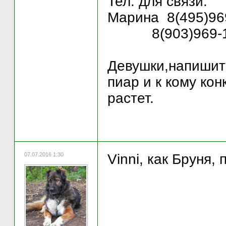
Тел. для связи:
Марина 8(495)96
8(903)969-1
Девушки,напишите
пиар и к кому ко
растет.
07.07.2016 1:30
Vinni, как Бруня,