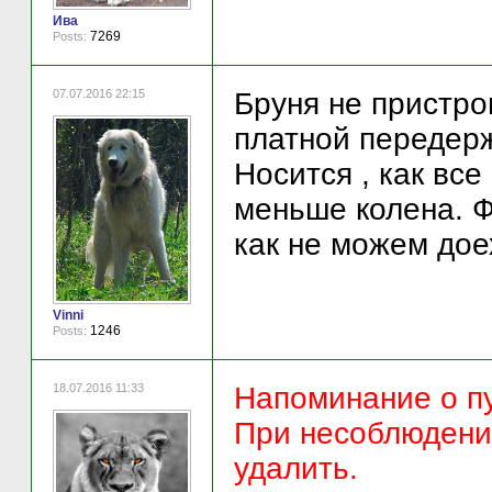
Ива
7269
Posts:
07.07.2016 22:15
Бруня не пристро
платной передерж
Носится , как все
меньше колена. Фо
как не можем доех
Vinni
1246
Posts:
18.07.2016 11:33
Напоминание о пу
При несоблюдени
удалить.