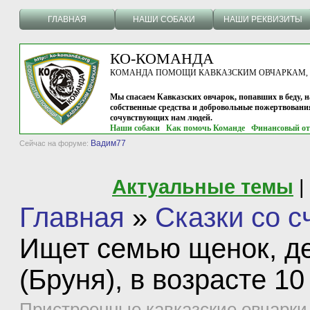
ГЛАВНАЯ
НАШИ СОБАКИ
НАШИ РЕКВИЗИТЫ
КО-КОМАНДА
КОМАНДА ПОМОЩИ КАВКАЗСКИМ ОВЧАРКАМ, г.
Мы спасаем Кавказских овчарок, попавших в беду, н
собственные средства и добровольные пожертвовани
сочувствующих нам людей.
Наши собаки
Как помочь Команде
Финансовый от
Вадим77
Сейчас на форуме:
Актуальные темы
|
Главная
»
Сказки со 
Ищет семью щенок, д
(Бруня), в возрасте 1
Пристроенные кавказские овчарки