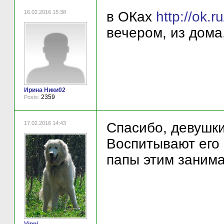
16.02.2016 15:38
в ОКах
http://ok
вечером, из дома
Ирина Ники02
2359
Posts:
17.02.2016 14:43
Спасибо, девушки
Воспитывают его 
папы этим занима
Vinni