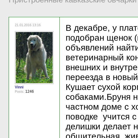
21.01.2016 13:16
В декабре, у пл
подобран щенок (
объявлений найти
ветеринарный кон
внешних и внутре
переезда в новый
Кушает сухой кор
Vinni
1246
Posts:
собаками.Бруня н
частном доме с х
поводке учится 
делишки делает н
общительная, жив