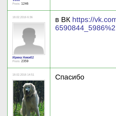
1246
Posts:
18.02.2016 6:36
в ВК
https://vk.c
6590844_5986%2F
Ирина Ники02
2359
Posts:
18.02.2016 14:51
Спасибо