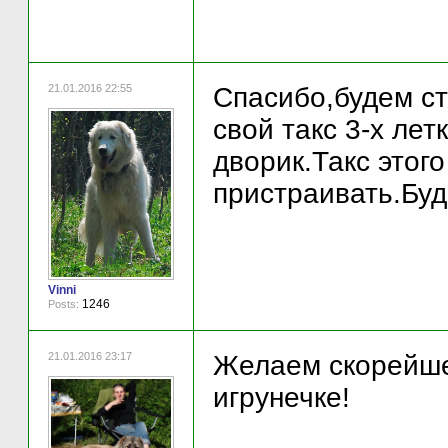
21.01.2016 22:55
Спасибо,будем ст
свой такс 3-х лет
дворик.Такс этого
пристраивать.Буд
Vinni
1246
Posts:
21.01.2016 23:17
Желаем скорейше
игрунечке!