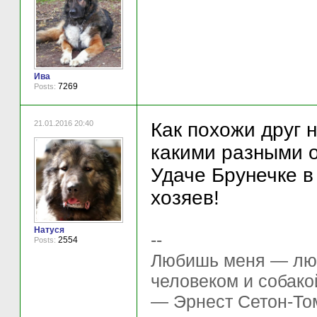
Ива
7269
Posts:
21.01.2016 20:40
Как похожи друг 
какими разными о
Удаче Брунечке в
хозяев!
Натуся
--
2554
Posts:
Любишь меня — люб
человеком и собако
— Эрнест Сетон-То