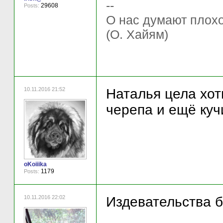
--
29608
Posts:
О нас думают плохо 
(О. Хайям)
10.11.2016 21:52
Наталья цела хот
черепа и ещё кучи
oKoiiika
1179
Posts:
10.11.2016 22:02
Издевательства б