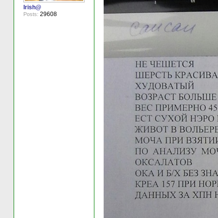
Irish@
29608
Posts: