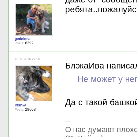
ребята..пожалуйс
gedelena
6392
Posts:
10.11.2016 22:50
БлэкаИва написал
Не может у нег
Да с такой башко
Irish@
29608
Posts:
--
О нас думают плохо 