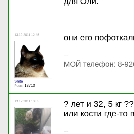
для Оли.
13.12.2011 12:45
они его пофоткал
--
МОЙ телефон: 8-92
Shita
13713
Posts:
13.12.2011 13:05
? лет и 32, 5 кг
или кости где-то 
--