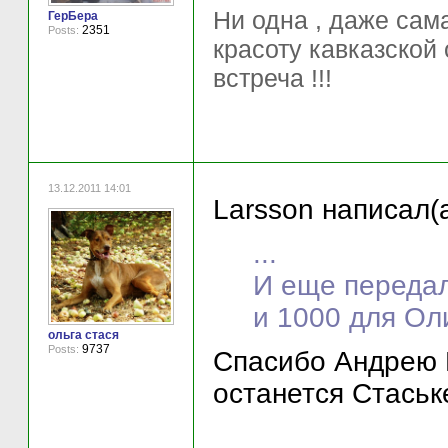
Ни одна , даже са
ГерБера
2351
Posts:
красоту кавказской 
встреча !!!
13.12.2011 14:01
Larsson написал(а
...
И еще передал
и 1000 для Ол
ольга стася
9737
Posts:
Спасибо Андрею 
останется Стаськ