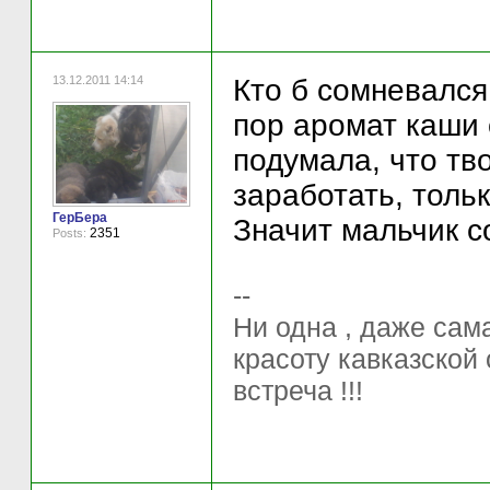
13.12.2011 14:14
Кто б сомневался
пор аромат каши 
подумала, что тво
заработать, толь
ГерБера
Значит мальчик с
2351
Posts:
--
Ни одна , даже са
красоту кавказской 
встреча !!!