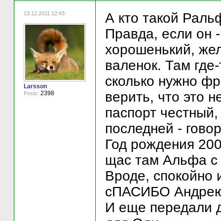
13.12.2011 12:43
А кто такой Раль
Правда, если он -
хорошенький, жел
валенок. Там где-
сколько нужно фро
Larsson
верить, что это н
2398
Posts:
паспорт честный,
последней - говор
Год рождения 20
щас там Альфа с 
Вроде, спокойно 
сПАСИБО Андрею 
И еще передали д