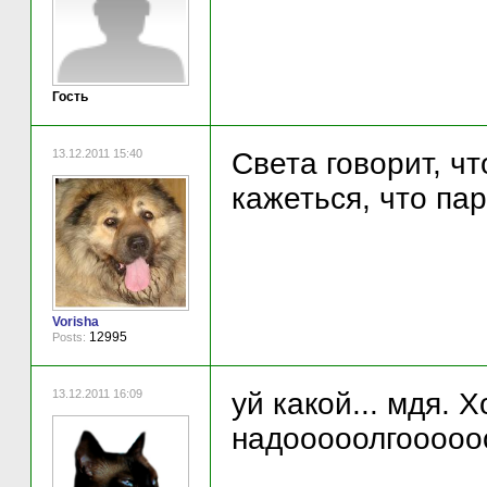
Гость
13.12.2011 15:40
Света говорит, чт
кажеться, что пар
Vorisha
12995
Posts:
13.12.2011 16:09
уй какой... мдя. 
надооооолгооооо