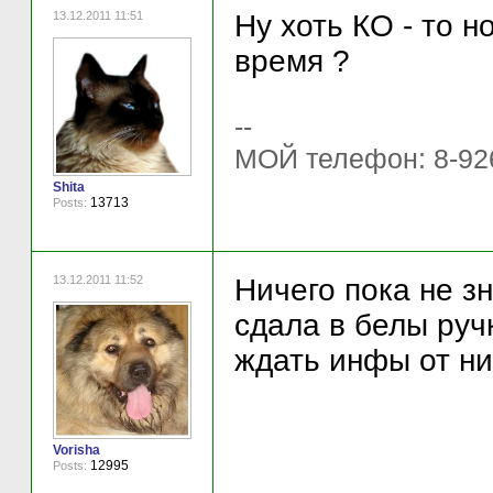
13.12.2011 11:51
Ну хоть КО - то 
время ?
--
МОЙ телефон: 8-92
Shita
13713
Posts:
13.12.2011 11:52
Ничего пока не з
сдала в белы руч
ждать инфы от ни
Vorisha
12995
Posts: