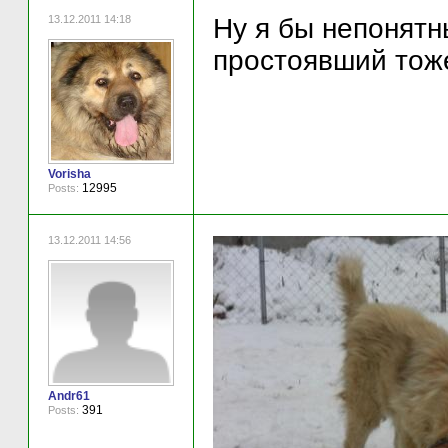
13.12.2011 14:18
Ну я бы непонятн
простоявший тоже
Vorisha
12995
Posts:
13.12.2011 14:56
Andr61
391
Posts: