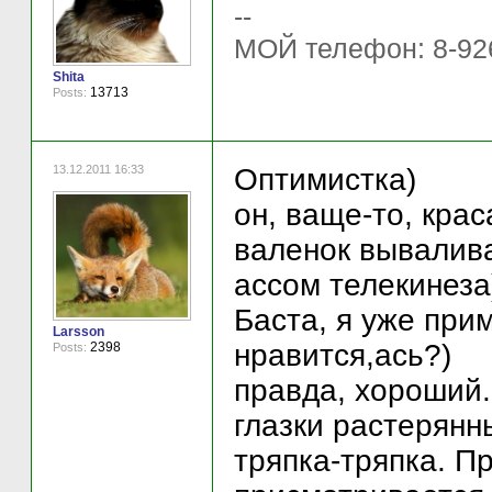
--
МОЙ телефон: 8-92
Shita
13713
Posts:
13.12.2011 16:33
Оптимистка)
он, ваще-то, крас
валенок вывалива
ассом телекинеза)
Баста, я уже при
Larsson
нравится,ась?)
2398
Posts:
правда, хороший.
глазки растерянн
тряпка-тряпка. П