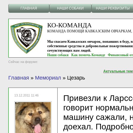
ГЛАВНАЯ
НАШИ СОБАКИ
НАШИ РЕКВИЗИТЫ
КО-КОМАНДА
КОМАНДА ПОМОЩИ КАВКАЗСКИМ ОВЧАРКАМ, г.
Мы спасаем Кавказских овчарок, попавших в беду, н
собственные средства и добровольные пожертвовани
сочувствующих нам людей.
Наши собаки
Как помочь Команде
Финансовый от
Сейчас на форуме:
Актуальные те
Главная
»
Мемориал
»
Цезарь
13.12.2011 11:46
Привезли к Ларсс
говорит нормальн
машину сажали, н
доехал. Подробно