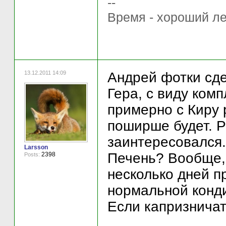
--
Время - хороший ле
13.12.2011 14:09
Андрей фотки сде
Гера, с виду комп
примерно с Киру 
поширше будет. Р
заинтересовался.
Larsson
Печень? Вообще, 
2398
Posts:
несколько дней п
нормальной конди
Если капризничат