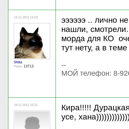
19.12.2011 14:53
ээээээ .. лично н
нашли, смотрели.
морда для КО оче
тут нету, а в тем
Shita
--
13713
Posts:
МОЙ телефон: 8-92
19.12.2011 15:21
Кира!!!!! Дурацка
усе, хана)))))))))))))