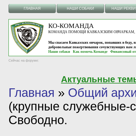
ГЛАВНАЯ
НАШИ СОБАКИ
НАШИ РЕКВ
КО-КОМАНДА
КОМАНДА ПОМОЩИ КАВКАЗСКИМ ОВЧАРКАМ, г.
Мы спасаем Кавказских овчарок, попавших в беду, н
добровольные пожертвования сочувствующих нам л
Наши собаки
Как помочь Команде
Финансовый от
Сейчас на форуме:
Актуальные тем
Главная
»
Общий арх
(крупные служебные-с
Свободно.