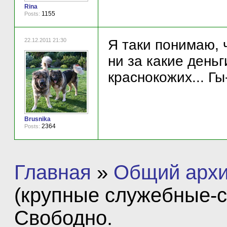
Rina
1155
Posts:
22.12.2011 21:30
Я таки понимаю, 
ни за какие деньг
краснокожих... Гы
Brusnika
2364
Posts:
Главная
»
Общий арх
(крупные служебные-с
Свободно.