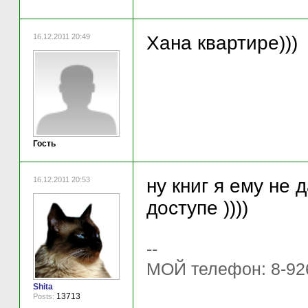
16.12.2011 20:49
Хана квартире)))
Гость
16.12.2011 20:53
ну книг я ему не д
доступе ))))
--
МОЙ телефон: 8-92
Shita
13713
Posts: