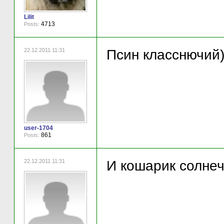
Lilit
4713
Posts:
22.12.2011 11:31
Псин класснючий))
user-1704
861
Posts:
22.12.2011 11:31
И кошарик солнеч