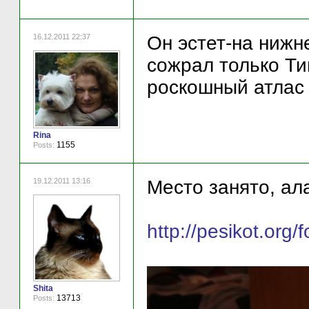
16.12.2011 22:37
Он эстет-на нижн
сожрал только Тиц
роскошный атлас
Rina
1155
Posts:
19.12.2011 13:16
Место занято, ал
http://pesikot.or
Shita
13713
Posts: