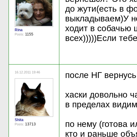
до жути(есть в ф
выкладываем)У не
ходит в собачью ш
Rina
1155
Posts:
всех)))))Если теб
16.12.2011 19:46
после НГ вернусь
хаски довольно ч
в пределах видимо
Shita
по нему (готова и
13713
Posts:
кто и раньше объя