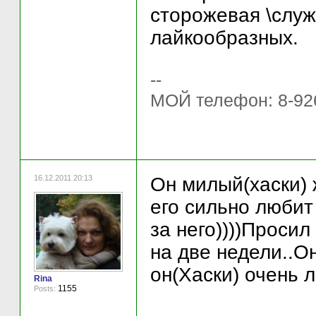
сторожевая \служ
лайкообразных.
--
МОЙ телефон: 8-92
16.12.2011 20:13
Он милый(хаски) 
его сильно любит 
за него))))Просил
на две недели..О
он(Хаски) очень л
Rina
1155
Posts: