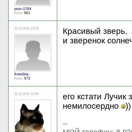
user-1704
861
Posts:
22.12.2011 13:18
Красивый зверь.
и зверенок солне
AntoSha
972
Posts:
22.12.2011 14:30
его кстати Лучик 
немилосердно
))
--