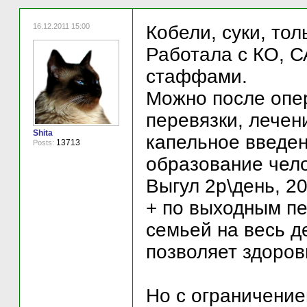
16.12.2011 15:00
Кобели, суки, то
Работала с КО, С
стаффами.
Можно после опер
перевязки, лечени
Shita
капельное введени
13713
Posts:
образование чел
Выгул 2р\день, 20
+ по выходным п
семьей на весь де
позволяет здоров
Но с ограничение