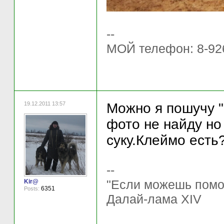
--
МОЙ телефон: 8-92
19.12.2011 13:57
Можно я пошучу "
фото не найду но
суку.Клеймо есть
--
"Если можешь помочь
Kir@
6351
Posts:
Далай-лама XIV