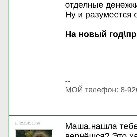
отделные денежки
Ну и разумеется 
На новый год\пр
--
МОЙ телефон: 8-92
16.12.2011 18:26
Маша,нашла тебе 
вернёшся? Это ха