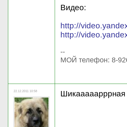
Видео:
http://video.yande
http://video.yande
--
МОЙ телефон: 8-92
22.12.2011 10:58
Шикааааарррная 