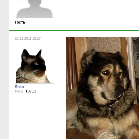
Гость
22.12.2011 10:37
Shita
13713
Posts: