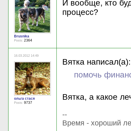
И вообще, кто бу
процесс?
Brusnika
2364
Posts:
16.03.2012 14:49
Вятка написал(а):
помочь финан
Вятка, а какое л
ольга стася
9737
Posts:
--
Время - хороший ле