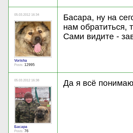
05.03.2012 16:34
Басара, ну на сег
нам обратиться, т
Сами видите - за
Vorisha
12995
Posts:
05.03.2012 16:38
Да я всё понимаю
Басара
76
Posts: