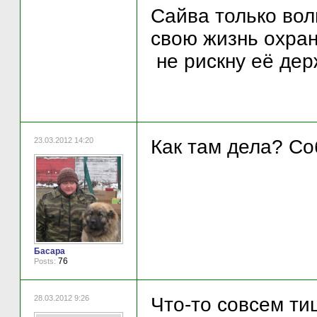
Сайва только вол
свою жизнь охран
не рискну её дер
23.03.2012 14:20
Как там дела? Со
Басара
76
Posts:
28.03.2012 9:26
Что-то совсем ти