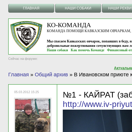
ГЛАВНАЯ
НАШИ СОБАКИ
НАШИ РЕКВ
КО-КОМАНДА
КОМАНДА ПОМОЩИ КАВКАЗСКИМ ОВЧАРКАМ, г.
Мы спасаем Кавказских овчарок, попавших в беду, н
добровольные пожертвования сочувствующих нам л
Наши собаки
Как помочь Команде
Финансовый от
Сейчас на форуме:
Актуальн
Главная
»
Общий архив
»
В Ивановском приюте 
05.03.2012 15:25
№1 - КАЙРАТ (за
http://www.iv-priyu