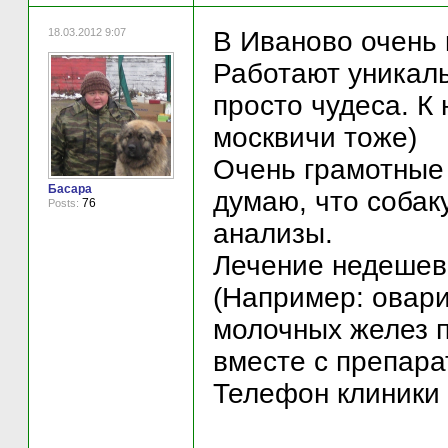
18.03.2012 9:07
В Иваново очень 
Работают уникал
просто чудеса. К 
москвичи тоже)
Очень грамотные
Басара
думаю, что собаку
76
Posts:
анализы.
Лечение недешево
(Например: овари
молочных желез п
вместе с препара
Телефон клиники 