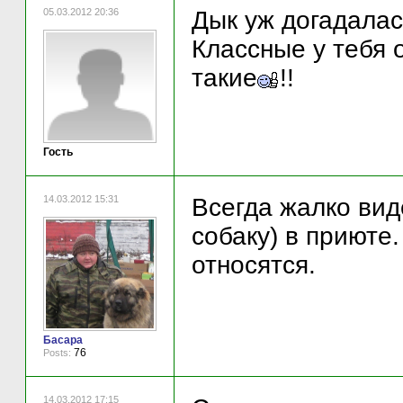
05.03.2012 20:36
Дык уж догадала
Классные у тебя 
такие
!!
Гость
14.03.2012 15:31
Всегда жалко вид
собаку) в приюте
относятся.
Басара
76
Posts:
14.03.2012 17:15