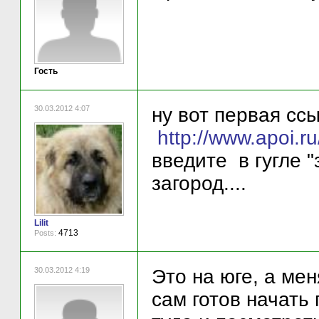
Гость
30.03.2012 4:07
ну вот первая ссы
http://www.a
введите в гугле "
загород....
Lilit
4713
Posts:
30.03.2012 4:19
Это на юге, а ме
сам готов начать 