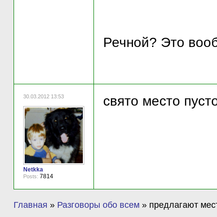
Речной? Это воо
30.03.2012 13:53
свято место пусто
Netkka
7814
Posts:
Главная
»
Разговоры обо всем
»
предлагают мест