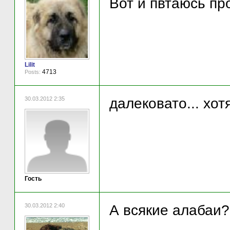
Вот и пвтаюсь про
Lilit
4713
Posts:
30.03.2012 2:35
далековато... хо
Гость
30.03.2012 2:40
А всякие алабаи?