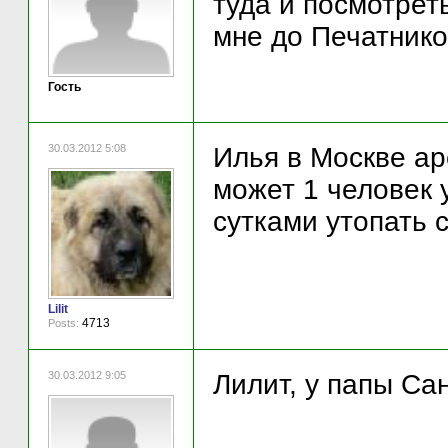
туда и посмотреть
мне до Печатнико
Гость
30.03.2012 5:08
Илья в Москве ар
может 1 человек 
сутками утопать 
Lilit
4713
Posts:
30.03.2012 9:05
Лилит, у папы Са