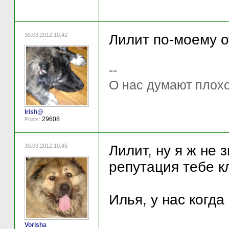
30.03.2012 10:42
Лилит по-моему о
--
О нас думают плохо 
Irish@
29608
Posts:
30.03.2012 10:45
Лилит, ну я ж не 
репутация тебе к
Илья, у нас когд
Vorisha