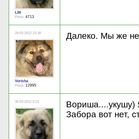
Lilit
4713
Posts:
29.03.2012 23:38
Далеко. Мы же не
Vorisha
12995
Posts:
30.03.2012 0:22
Вориша....укушу) 
Забора вот нет, с