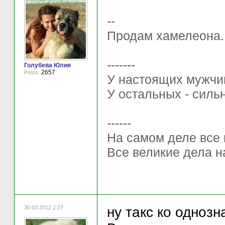
--
Продам хамелеона.. 
-------
Голубева Юлия
2657
Posts:
У настоящих мужчи
У остальных - силь
------
На самом деле все 
Все великие дела н
30.03.2012 2:27
ну такс ко одноз