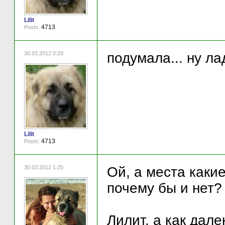
Lilit
4713
Posts:
30.03.2012 0:29
подумала... ну ла
Lilit
4713
Posts:
30.03.2012 1:25
Ой, а места каки
почему бы и нет?
Лилит, а как дале