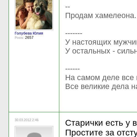
--
Продам хамелеона.. 
-------
Голубева Юлия
2657
Posts:
У настоящих мужчи
У остальных - силь
------
На самом деле все 
Все великие дела н
30.03.2012 2:46
Старички есть у в
Простите за отст