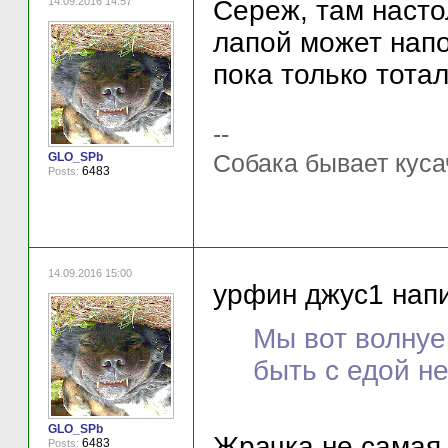
14.09.2016 14:57
Сереж, там насто
лапой может напо
пока только тота
--
Собака бывает куса
GLO_SPb
6483
Posts:
14.09.2016 15:00
урфин джус1 напи
Мы вот волнуе
быть с едой не
GLO_SPb
Жрачка не самая
6483
Posts: