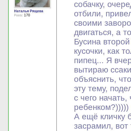
собачку, очер
отбили, привел
Наталья Рящева
170
Posts:
своими заворо
двигаться, а т
Бусина второй
кусочки, как т
пипец... Я вче
вытираю ссаки
объяснить, что
эту тему, поде
с чего начать,
ребенком?)))))
А ещё кличку б
засрамил, вот