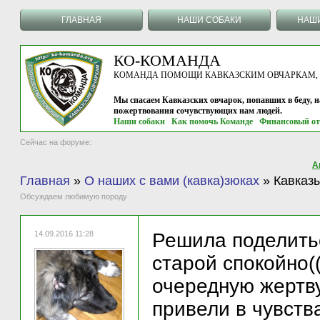
ГЛАВНАЯ
НАШИ СОБАКИ
НАШ
КО-КОМАНДА
КОМАНДА ПОМОЩИ КАВКАЗСКИМ ОВЧАРКАМ, г.
Мы спасаем Кавказских овчарок, попавших в беду, н
пожертвования сочувствующих нам людей.
Наши собаки
Как помочь Команде
Финансовый от
Сейчас на форуме:
А
Главная
»
О наших с вами (кавка)зюках
»
Кавказы
Обсуждаем любимую породу
14.09.2016 11:28
Решила поделитьс
старой спокойно((
очередную жертву
привели в чувств