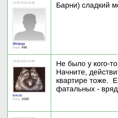
14.09.2016 14:38
Барни) сладкий м
illletjaga
496
Posts:
14.09.2016 14:46
Не было у кого-то 
Начните, действит
квартире тоже. Е
фатальных - вряд
icecat
2089
Posts: