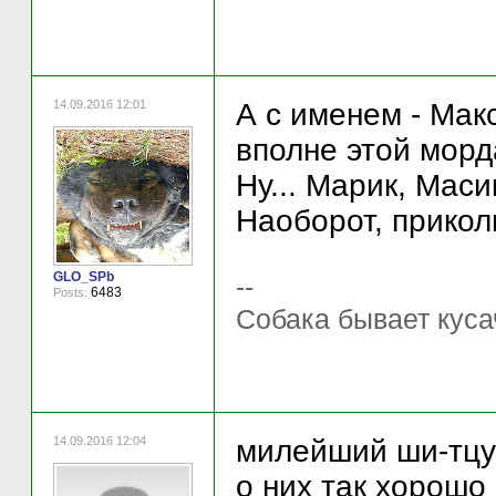
14.09.2016 12:01
А с именем - Макс
вполне этой морд
Ну... Марик, Маси
Наоборот, прикол
GLO_SPb
--
6483
Posts:
Собака бывает куса
14.09.2016 12:04
милейший ши-тцу
о них так хорошо