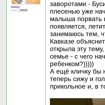
заворотами - Буси
Irish@
плесенью уже нач
29608
Posts:
малыша порвать н
появляется, летит
занимаюсь тем, ч
Кавказе объяснить
открыла эту тему,
семье - с чего на
ребенком?)))))
А ещё кличку бы н
теперь сижу и го
прикольное и, в 