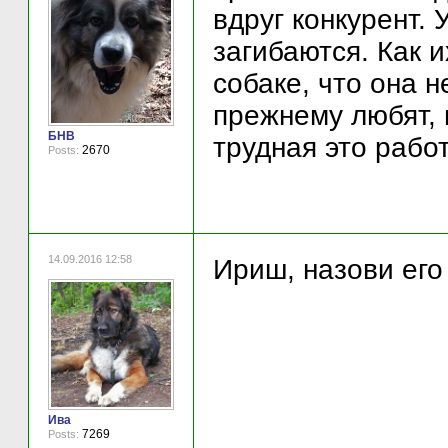
вдруг конкурент. 
загибаются. Как и
собаке, что она 
прежнему любят, н
БНВ
трудная это рабо
2670
Posts:
14.09.2016 12:58
Ириш, назови его 
Ива
7269
Posts: