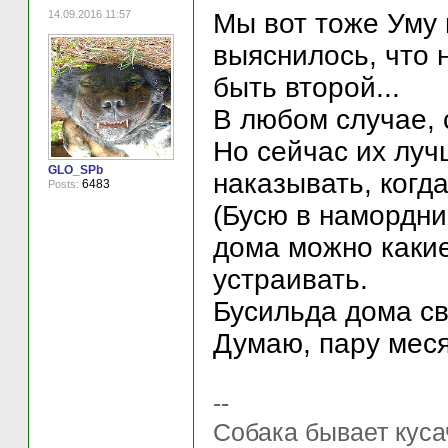
14.09.2016 11:57
Мы вот тоже Уму 
выяснилось, что н
быть второй...
В любом случае, 
Но сейчас их луч
GLO_SPb
наказывать, когда
6483
Posts:
(Бусю в намордник
дома можно какие
устраивать.
Бусильда дома с
Думаю, пару меся
--
Собака бывает куса