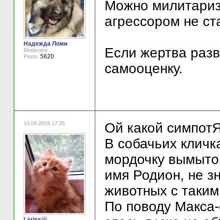
Можно милитариз
агрессором не ста
Надежда Ломи
Если жертва разв
Moderator
5620
Posts:
самооценку.
14.09.2016 17:35
Ой какой симпотЯ
В собачьих кличк
мордочку вымытог
имя Родион, не зн
животных с таким 
По поводу Макса-
Lariss@