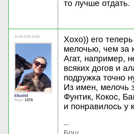
то лучше отдать.
14.09.2016 14:00
Хохо)) его теперь
мелочью, чем за 
Агат, например, 
всяких догов и ал
подружка точно н
Из имен, мелочь з
Фунтик, Кокос, Ба
Elka444
1658
Posts:
и понравилось у 
--
Бош