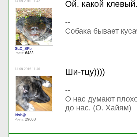
14.09.2016 11:42
Ой, какой клевый
--
Собака бывает куса
GLO_SPb
6483
Posts:
14.09.2016 11:46
Ши-тцу))))
--
О нас думают плохо 
до нас. (О. Хайям)
Irish@
29608
Posts: