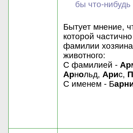
бы что-нибудь 
Бытует мнение, ч
которой частично
фамилии хозяина.
животного:
С фамилией -
Ар
Ар
н
о
льд,
Ари
с,
П
С именем - Б
арн