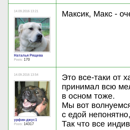
14.09.2016 13:21
Максик, Макс - оч
Наталья Рящева
170
Posts:
14.09.2016 13:54
Это все-таки от 
принимал всю ме
в осном тоже.
Мы вот волнуемся
с едой непонятно,
урфин джус1
Так что все инди
14317
Posts: