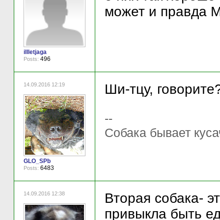
может и правда М
illletjaga
496
Posts:
14.09.2016 12:19
Ши-тцу, говорите? 
--
Собака бывает куса
GLO_SPb
6483
Posts:
14.09.2016 12:38
Вторая собака- э
привыкла быть ед