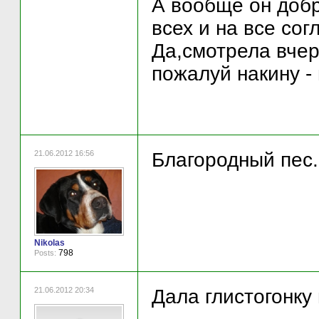
А вообще он добр
всех и на все со
Да,смотрела вчер
пожалуй накину - 
21.06.2012 16:56
Благородный пес..
Nikolas
798
Posts:
21.06.2012 20:34
Дала глистогонку