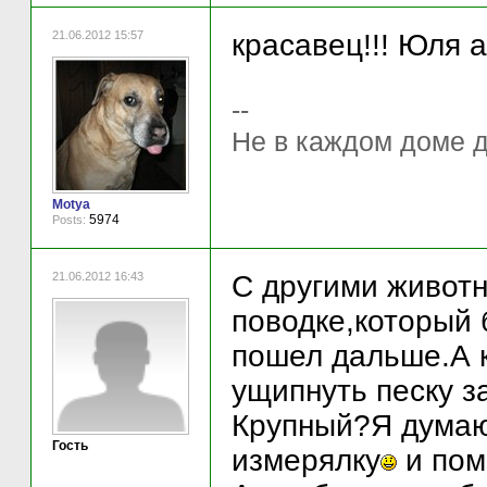
21.06.2012 15:57
красавец!!! Юля 
--
Не в каждом доме д
Motya
5974
Posts:
21.06.2012 16:43
C другими животн
поводке,который 
пошел дальше.А к
ущипнуть песку з
Крупный?Я думаю 
Гость
измерялку
и пом