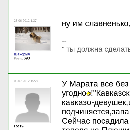
25.06.2012 1:37
ну им славненько
--
" ты должна сделать
Шакорыч
693
Posts:
03.07.2012 15:27
У Марата все без
угодно
!"Кавказс
кавказо-девушек,
подчиняется,завал
Сейчас посадила 
Гость