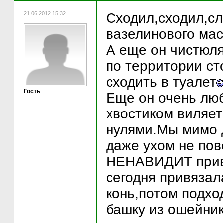
21.06.2012 15:32
Сходил,сходил,сл
вазелинового мас
А еще он чистюля
по территории ст
сходить в туалет
Гость
Еще он очень люб
хвостиком виляет
нулями.Мы мимо д
даже ухом не пове
НЕНАВИДИТ привяз
сегодня привязала
конь,потом подхо
башку из ошейник