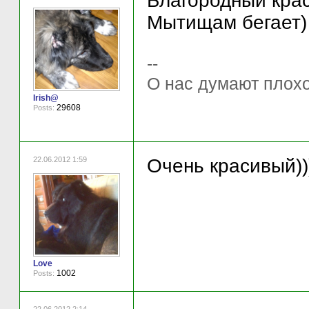
Благородный краса
Мытищам бегает)
--
О нас думают плохо 
Irish@
29608
Posts:
22.06.2012 1:59
Очень красивый))
Love
1002
Posts: