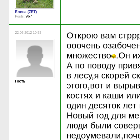
Елена (ZET)
967
Posts:
22.06.2012 10:53
Открою вам стррр
ооочень озабочен
множество
.Он и
А по поводу прив
в лесу,я скорей 
Гость
этого,вот и выры
костях и каши ил
один десяток лет
Новый год для ме
люди были соверш
недоумевали,поче