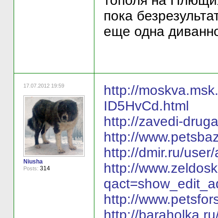
тополя на Плющих
пока безрезульта
еще одна диванн
17.07.2012 19:59
http://moskva.msk.
ID5HvCd.html
http://zavedi-drug
http://www.petsbaz
http://dmir.ru/u
Niusha
http://www.zeldosk
314
Posts:
qact=show_edit_
http://www.petsfo
http://baraholka.