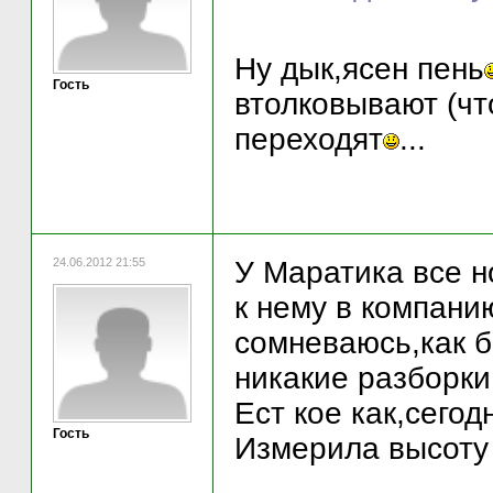
Ну дык,ясен пень
Гость
втолковывают (чт
переходят
...
24.06.2012 21:55
У Маратика все 
к нему в компани
сомневаюсь,как б
никакие разборки
Ест кое как,сегод
Гость
Измерила высоту 