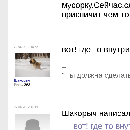
мусорку.Сейчас,сл
приспичит чем-то
22.06.2012 10:55
вот! где то внутр
--
" ты должна сделать
Шакорыч
693
Posts:
22.06.2012 11:19
Шакорыч написал(
вот! где то вн