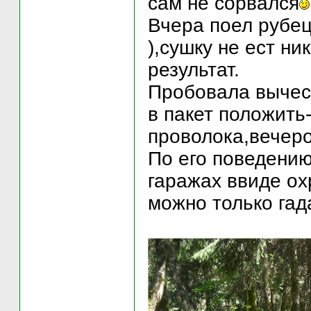
сам не сорвался
Вчера поел рубец
),сушку не ест н
результат.
Пробовала вычес
в пакет положить
проволока,вечер
По его поведению
гаражах ввиде ох
можно только гада