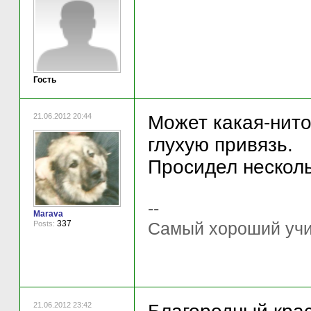
Гость
21.06.2012 20:44
Может какая-нито 
глухую привязь.
Просидел несколь
--
Marava
337
Самый хороший учите
Posts:
21.06.2012 23:42