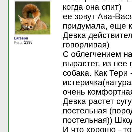
когда она спит)
ее зовут Ава-Вас
придумала, еще к
Девка действител
Larsson
говорливая)
2398
Posts:
С облегчением на
вырастет, из нее
собака. Как Тери 
истеричка(натура
очень комфортна
Девка растет суг
постельная (поро
постельная)) Шко
И что хорошо - т