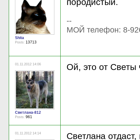
породистый.
--
МОЙ телефон: 8-92
Shita
13713
Posts:
01.11.2012 14:06
Ой, это от Светы
Светлана-812
961
Posts:
01.11.2012 14:14
Светлана отдаст,