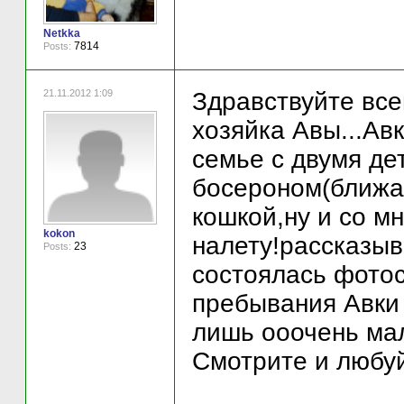
Netkka
7814
Posts:
21.11.2012 1:09
Здравствуйте все
хозяйка Авы...Ав
семье с двумя де
босероном(ближа
кошкой,ну и со м
kokon
налету!рассказыв
23
Posts:
состоялась фотос
пребывания Авки 
лишь ооочень мал
Смотрите и любуй