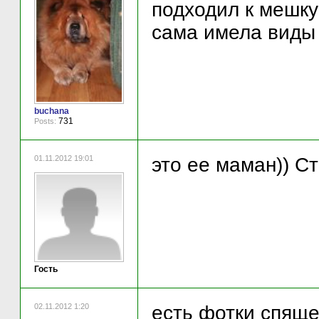
подходил к мешку
сама имела вид
buchana
731
Posts:
01.11.2012 19:01
это ее маман)) С
Гость
02.11.2012 1:20
есть фотки спяще