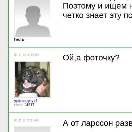
Поэтому и ищем н
четко знает эту 
Гость
01.11.2012 15:33
Ой,а фоточку?
урфин джус1
14317
Posts:
01.11.2012 15:44
А от ларссон раз