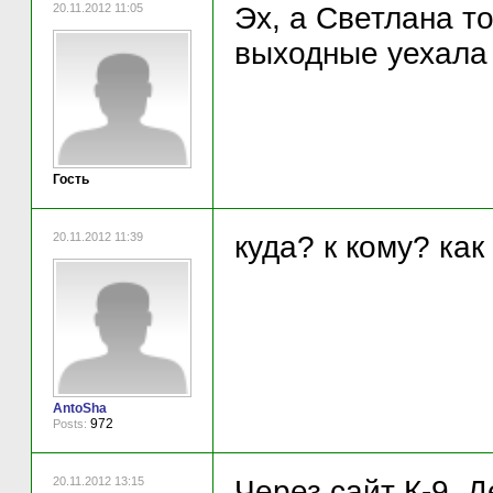
20.11.2012 11:05
Эх, а Светлана то
выходные уехала 
Гость
20.11.2012 11:39
куда? к кому? ка
AntoSha
972
Posts:
20.11.2012 13:15
Через сайт К-9. 