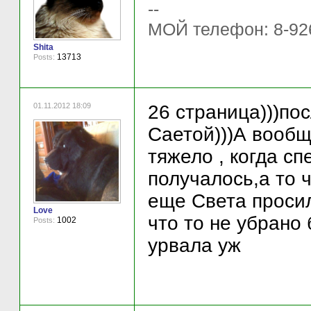
--
МОЙ телефон: 8-92
Shita
13713
Posts:
01.11.2012 18:09
26 страница)))пос
Саетой)))А вообщ
тяжело , когда с
получалось,а то 
еще Света просила
Love
что то не убрано 
1002
Posts:
урвала уж