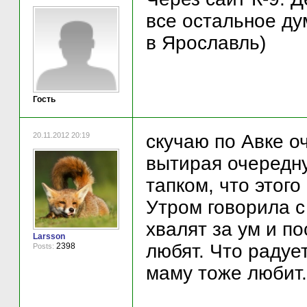
все остальное ду
в Ярославль)
Гость
20.11.2012 20:19
скучаю по Авке о
вытирая очередн
тапком, что этого
Утром говорила с
хвалят за ум и п
Larsson
любят. Что радует
2398
Posts:
маму тоже любит.