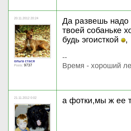
20.11.2012 20:24
Да развешь надо 
твоей собаньке хо
будь эгоисткой
,
--
ольга стася
Время - хороший ле
9737
Posts:
21.11.2012 0:02
а фотки,мы ж ее т