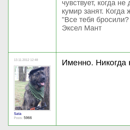
чувствует, когда не
кумир занят. Когда 
"Все тебя бросили?
Эксел Мант
13.11.2012 12:48
Именно. Никогда н
Sata
5966
Posts: