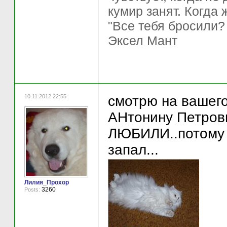
кумир занят. Когда 
"Все тебя бросили?
Эксел Мант
10.11.2012 22:55
смотрю на вашег
АНтонину Петров
ЛЮБИЛИ..потому и 
запал...
Лилия_Прохор
3260
Posts: