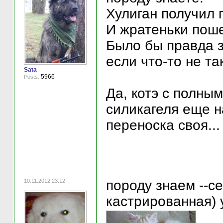
Хулиган получил 
И жратеньки поше
Было бы правда з
если что-то не т
Sata
5966
Posts:
Да, котэ с полным
силикагеля еще н
переноска своя... 
10.11.2012 23:12
породу знаем --с
кастрированная) 