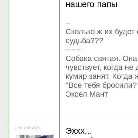
нашего папы
--
Сколько ж их будет
судьба???
-------
Собака святая. Она
чувствует, когда не
кумир занят. Когда 
"Все тебя бросили?
Эксел Мант
10.11.2012 23:19
Эххх...