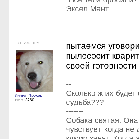
Эксел Мант
13.11.2012 11:46
пытаемся уговори
пылесосит кварит
своей готовности
--
Сколько ж их будет
Лилия_Прохор
судьба???
3260
Posts:
-------
Собака святая. Она
чувствует, когда не
кумир занят. Когда 