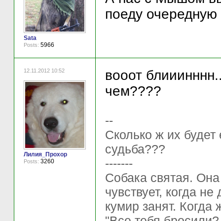
поеду очередную 
Sata
5966
Posts:
12.11.2012 10:52
вооот блииинннн.
чем????
--
Сколько ж их будет
судьба???
Лилия_Прохор
-------
3260
Posts:
Собака святая. Она
чувствует, когда не
кумир занят. Когда 
"Все тебя бросили?