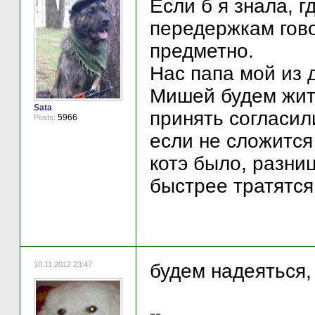
Если б я знала, г
передержкам гово
предметно.
Нас папа мой из 
Мишей будем жить
Sata
принять согласили
5966
Posts:
если не сложится
котэ было, разни
быстрее тратятся
10.11.2012 23:47
будем надеяться, 
--