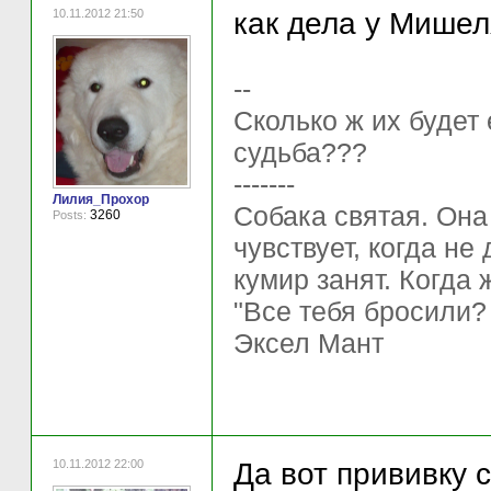
10.11.2012 21:50
как дела у Мишел
--
Сколько ж их будет
судьба???
-------
Лилия_Прохор
Собака святая. Она
3260
Posts:
чувствует, когда не
кумир занят. Когда 
"Все тебя бросили?
Эксел Мант
10.11.2012 22:00
Да вот прививку с