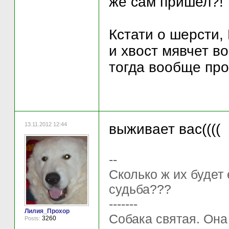
же сам пришел?!".
Кстати о шерсти,
и хвост мявчет во
тогда вообще про
13.11.2012 12:44
выживает вас((((
--
Сколько ж их будет
судьба???
-------
Лилия_Прохор
Собака святая. Она
3260
Posts: