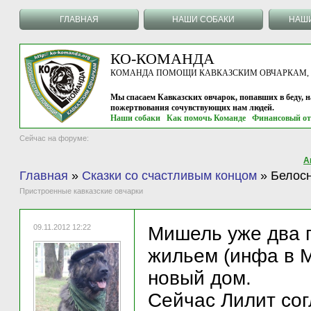
ГЛАВНАЯ
НАШИ СОБАКИ
НАШ
КО-КОМАНДА
КОМАНДА ПОМОЩИ КАВКАЗСКИМ ОВЧАРКАМ, г.
Мы спасаем Кавказских овчарок, попавших в беду, н
пожертвования сочувствующих нам людей.
Наши собаки
Как помочь Команде
Финансовый от
Сейчас на форуме:
А
Главная
»
Сказки со счастливым концом
»
Белос
Пристроенные кавказские овчарки
09.11.2012 12:22
Мишель уже два г
жильем (инфа в М
новый дом.
Сейчас Лилит сог