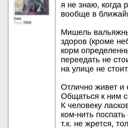
я не знаю, когда
вообще в ближай
Sata
5966
Posts:
Мишель вальяжный
здоров (кроме не
корм определенны
переедать не стои
на улице не стоит
Отлично живет и 
Общаться к ним са
К человеку ласко
ком-нить поспать
т.к. не жрется, 