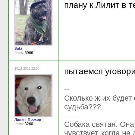
плану к Лилит в т
Sata
5966
Posts:
10.11.2012 22:53
пытаемся уговорит
--
Сколько ж их будет
судьба???
-------
Лилия_Прохор
Собака святая. Она
3260
Posts:
чувствует, когда не