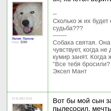
--
Сколько ж их будет
судьба???
-------
Лилия_Прохор
Собака святая. Она
3260
Posts:
чувствует, когда не
кумир занят. Когда 
"Все тебя бросили?
Эксел Мант
13.11.2012 11:51
Вот бы мой сын з
пылесосил, мечты