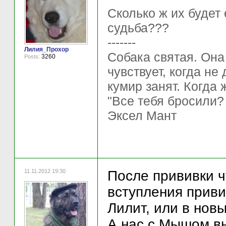
Сколько ж их будет
судьба???
-------
Лилия_Прохор
Собака святая. Она
3260
Posts:
чувствует, когда не
кумир занят. Когда 
"Все тебя бросили?
Эксел Мант
11.11.2012 19:30
После прививки ч
вступления привив
Лилит, или в нов
А нас с Мышом вы