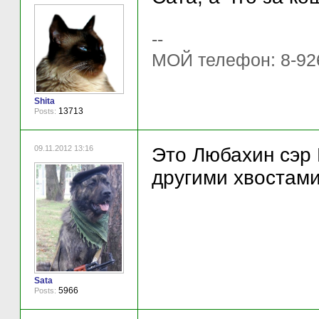
--
МОЙ телефон: 8-92
Shita
13713
Posts:
09.11.2012 13:16
Это Любахин сэр 
другими хвостами
Sata
5966
Posts: