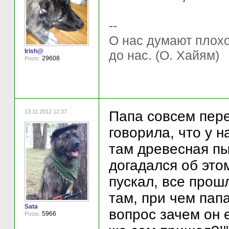
--
О нас думают плохо 
Irish@
до нас. (О. Хайям)
29608
Posts:
13.11.2012 12:37
Папа совсем перех
говорила, что у н
там древесная пы
догадался об этом
пускал, все прош
там, при чем папа
Sata
вопрос зачем он е
5966
Posts: