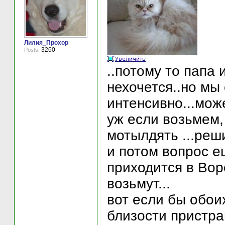
Лилия_Прохор
3260
Posts:
..потому то папа 
нехочется..но мы
интенсивно...може
уж если возьмем,
мотылдять ...реш
и потом вопрос е
приходится в Вор
возьмут...
вот если бы обои
близости пристра