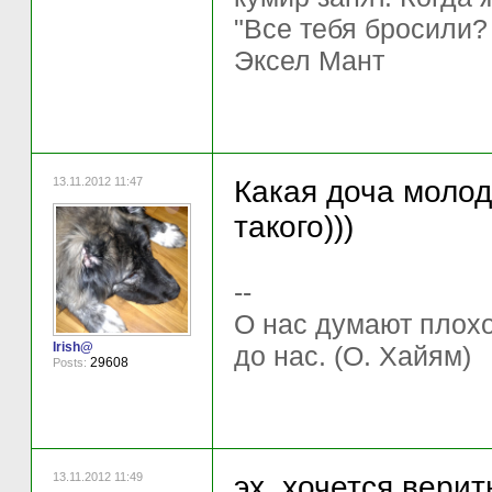
"Все тебя бросили?
Эксел Мант
13.11.2012 11:47
Какая доча молод
такого)))
--
О нас думают плохо 
Irish@
до нас. (О. Хайям)
29608
Posts:
13.11.2012 11:49
эх, хочется верит