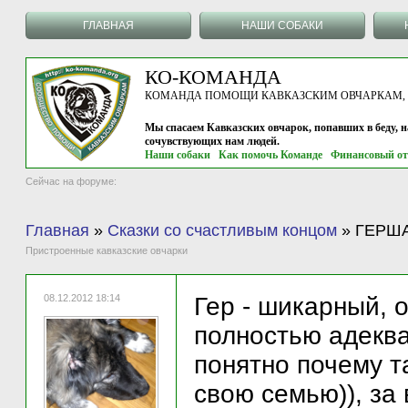
ГЛАВНАЯ
НАШИ СОБАКИ
КО-КОМАНДА
КОМАНДА ПОМОЩИ КАВКАЗСКИМ ОВЧАРКАМ, г.
Мы спасаем Кавказских овчарок, попавших в беду, 
сочувствующих нам людей.
Наши собаки
Как помочь Команде
Финансовый от
Сейчас на форуме:
Главная
»
Сказки со счастливым концом
»
ГЕРШАТ
Пристроенные кавказские овчарки
08.12.2012 18:14
Гер - шикарный, о
полностью адеква
понятно почему т
свою семью)), за