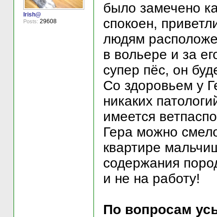
было замечено ка
Irish@
спокоен, приветли
29608
Posts:
людям расположе
в вольере и за е
супер пёс, он буд
Со здоровьем у Г
никаких патологи
имеется ветпаспо
Гера можно смело
квартире мальчиш
содержания пород
и не на работу!
По вопросам усы