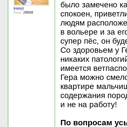
было замечено ка
Irish@
спокоен, приветли
29608
Posts:
людям расположе
в вольере и за е
супер пёс, он буд
Со здоровьем у Г
никаких патологи
имеется ветпаспо
Гера можно смело
квартире мальчиш
содержания пород
и не на работу!
По вопросам усы