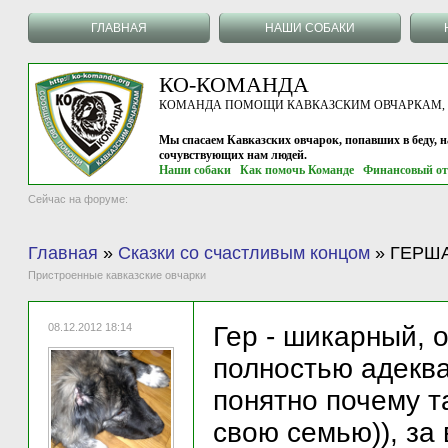
ГЛАВНАЯ
НАШИ СОБАКИ
КО-КОМАНДА
КОМАНДА ПОМОЩИ КАВКАЗСКИМ ОВЧАРКАМ, г.
Мы спасаем Кавказских овчарок, попавших в беду, 
сочувствующих нам людей.
Наши собаки
Как помочь Команде
Финансовый от
Сейчас на форуме:
Главная
»
Сказки со счастливым концом
»
ГЕРШАТ
Пристроенные кавказские овчарки
08.12.2012 18:14
Гер - шикарный, о
полностью адеква
понятно почему т
свою семью)), за