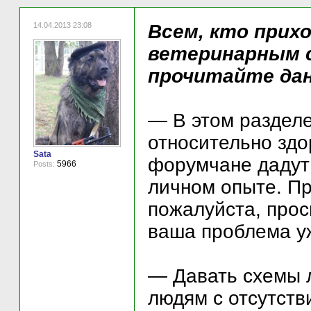
14.04.2013 23:08
Всем, кто прих
ветеринарным 
прочитайте дан
— В этом раздел
относительно зд
Sata
форумчане дадут
5966
Posts:
личном опыте. Пр
пожалуйста, прос
ваша проблема у
— Давать схемы л
людям с отсутств