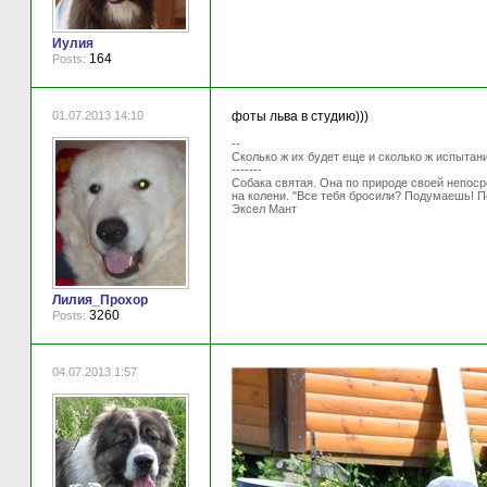
Иулия
164
Posts:
01.07.2013 14:10
фоты льва в студию)))
--
Сколько ж их будет еще и сколько ж испытан
-------
Собака святая. Она по природе своей непосре
на колени. "Все тебя бросили? Подумаешь! П
Эксел Мант
Лилия_Прохор
3260
Posts:
04.07.2013 1:57