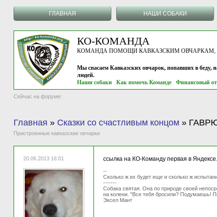
ГЛАВНАЯ
НАШИ СОБАКИ
КО-КОМАНДА
КОМАНДА ПОМОЩИ КАВКАЗСКИМ ОВЧАРКАМ, г.
Мы спасаем Кавказских овчарок, попавших в беду, 
людей.
Наши собаки
Как помочь Команде
Финансовый от
Сейчас на форуме:
Главная
»
Сказки со счастливым концом
»
ГАВРЮ
Пристроенные кавказские овчарки
20.06.2013 16:01
ссылка на КО-Команду первая в Яндексе...
--
Сколько ж их будет еще и сколько ж испытан
-------
Собака святая. Она по природе своей непосре
на колени. "Все тебя бросили? Подумаешь! П
Эксел Мант