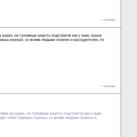
•
ссылка
а ушках, на туловище шерсть подстригли как у льва, пушок
врюша хорошо, со всеми людьми спокоен и рассудителен, по
•
ссылка
чики на ушках, на туловище шерсть подстригли как у льва,
ведет себя Гаврюша хорошо, со всеми людьми спокоен и