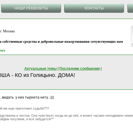
НАШИ РЕКВИЗИТЫ
КОНТАКТЫ
 Москва
на собственные средства и добровольные пожертвования сочувствующих нам
чет
Актуальные темы
|
Последние сообщения
|
ША - КО из Голицыно. ДОМА!
видать у них тырнета нету...(((
ий им еще приготовит судьба???
дственна и честна. Она чувствует, когда не до неё, и может часами неподвижно лежать
ойдём погуляем, и всё забудется!""