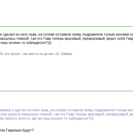
сделал из него льва, на голове оставили гриву, подравняли только кончики н
казалась темной, так что Гавр теперь красивый, прекрасивый, ведет себя Га
 наш хозяин то заблудился?)))
Те, кто лучше - им просто не до нас. (О. Хайям)
ммер и сделал из него льва, на голове оставили гриву, подравняли только кон
слая шерсть оказалась темной, так что Гавр теперь красивый, прекрасивый, 
ин просто золото, где же наш хозяин то заблудился?)))
тки Гаврюши будут?