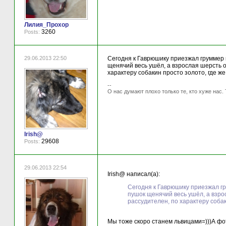
Лилия_Прохор
3260
Posts:
29.06.2013 22:50
Сегодня к Гаврюшику приезжал груммер и 
щенячий весь ушёл, а взрослая шерсть о
характеру собакин просто золото, где же
--
О нас думают плохо только те, кто хуже нас. 
Irish@
29608
Posts:
29.06.2013 22:54
Irish@ написал(а):
Сегодня к Гаврюшику приезжал гру
пушок щенячий весь ушёл, а взро
рассудителен, по характеру собак
Мы тоже скоро станем львицами=)))А фо