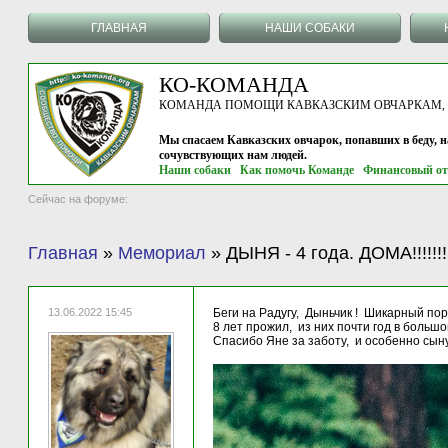
ГЛАВНАЯ
НАШИ СОБАКИ
КО-КОМАНДА
КОМАНДА ПОМОЩИ КАВКАЗСКИМ ОВЧАРКАМ, г.
Мы спасаем Кавказских овчарок, попавших в беду, 
сочувствующих нам людей.
Наши собаки
Как помочь Команде
Финансовый от
Сейчас на форуме:
Главная
»
Мемориал
»
ДЫНЯ - 4 года. ДОМА!!!!!!!!!
13.06.2022 15:45
Беги на Радугу, Дыньчик ! Шикарный п
8 лет прожил, из них почти год в больш
Спасибо Яне за заботу, и особенно сын