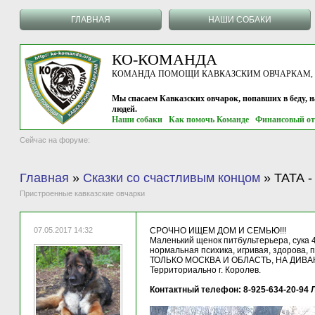
ГЛАВНАЯ
НАШИ СОБАКИ
КО-КОМАНДА
КОМАНДА ПОМОЩИ КАВКАЗСКИМ ОВЧАРКАМ, г.
Мы спасаем Кавказских овчарок, попавших в беду, 
людей.
Наши собаки
Как помочь Команде
Финансовый от
Сейчас на форуме:
Главная
»
Сказки со счастливым концом
»
ТАТА -
Пристроенные кавказские овчарки
07.05.2017 14:32
СРОЧНО ИЩЕМ ДОМ И СЕМЬЮ!!!
Маленький щенок питбультерьера, сука 4
нормальная психика, игривая, здорова, 
ТОЛЬКО МОСКВА И ОБЛАСТЬ, НА ДИВАН!!
Территориально г. Королев.
Контактный телефон: 8-925-634-20-94