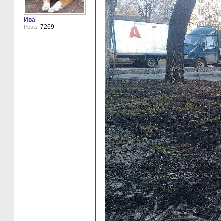
Ива
7269
Posts: