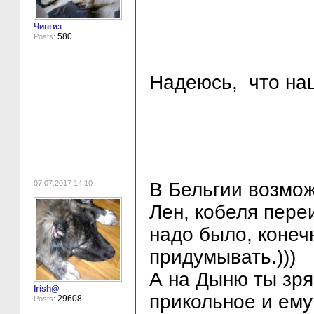
Чингиз
580
Posts:
Надеюсь, что наш
07.07.2017 14:10
В Бельгии возмож
Лен, кобеля пере
надо было, конеч
придумывать.)))
А на Дыню ты зря
Irish@
прикольное и ему 
29608
Posts: