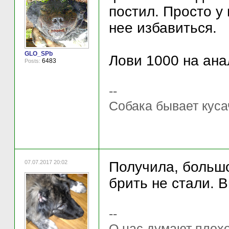
постил. Просто у
нее избавиться.
GLO_SPb
Лови 1000 на ана
6483
Posts:
--
Собака бывает куса
07.07.2017 20:02
Получила, большо
брить не стали. В
--
О нас думают плохо 