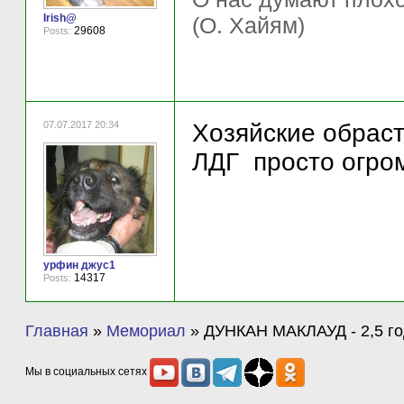
Irish@
(О. Хайям)
29608
Posts:
07.07.2017 20:34
Хозяйские обрас
ЛДГ просто огром
урфин джус1
14317
Posts:
Главная
»
Мемориал
»
ДУНКАН МАКЛАУД - 2,5 го
Мы в социальных сетях