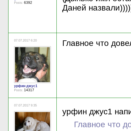
6392
Posts:
Даней назвали)))))
07.07.2017 6:20
Главное что довел
урфин джус1
14317
Posts:
07.07.2017 9:35
урфин джус1 напи
Главное что до