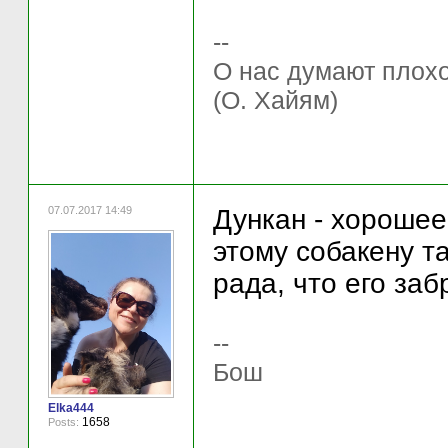
--
О нас думают плохо 
(О. Хайям)
07.07.2017 14:49
Дункан - хорошее
этому собакену т
рада, что его за
--
Бош
Elka444
1658
Posts: