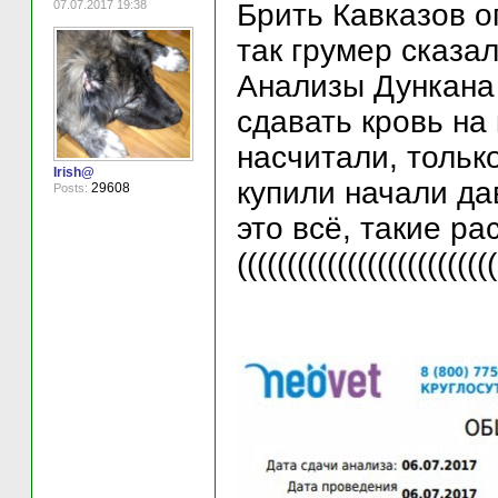
07.07.2017 19:38
Брить Кавказов о
так грумер сказа
Анализы Дункана 
сдавать кровь на
насчитали, тольк
Irish@
купили начали да
29608
Posts:
это всё, такие ра
((((((((((((((((((((((((((