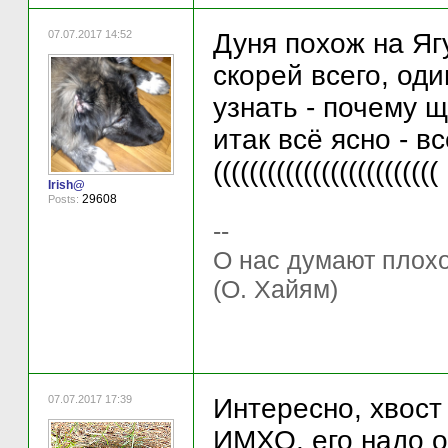
07.07.2017 14:52
Дуня похож на Яг
скорей всего, оди
узнать - почему щ
итак всё ясно - в
(((((((((((((((((((((((((
Irish@
29608
Posts:
--
О нас думают плохо 
(О. Хайям)
07.07.2017 17:39
Интересно, хвост 
ИМХО, его надо о