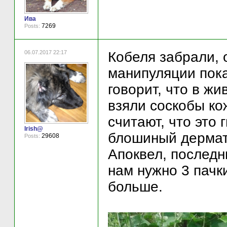
Ива
7269
Posts:
06.07.2017 22:17
Кобеля забрали, о
манипуляции пока
говорит, что в ж
взяли соскобы ко
считают, что это 
Irish@
блошиный дермат
29608
Posts:
Апоквел, последн
нам нужно 3 пачки
больше.