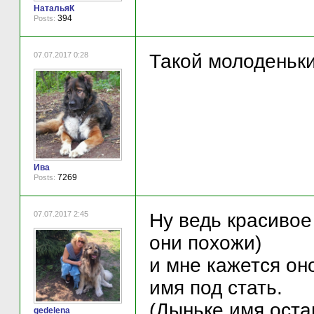
НатальяК
394
Posts:
07.07.2017 0:28
Такой молоденький
Ива
7269
Posts:
07.07.2017 2:45
Ну ведь красивое
они похожи)
и мне кажется он
имя под стать.
(Дыньке имя остав
gedelena