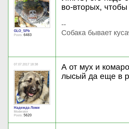
во-вторых, чтобы
--
Собака бывает куса
GLO_SPb
6483
Posts:
07.07.2017 18:38
А от мух и комар
лысый да еще в р
Надежда Ломи
Moderator
5620
Posts: