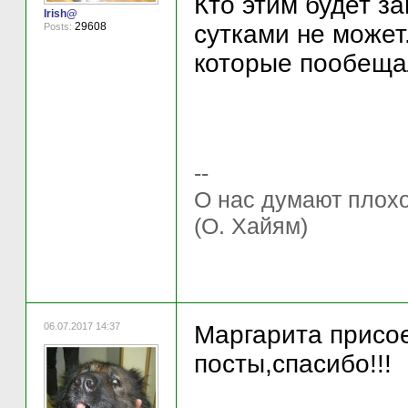
Кто этим будет з
Irish@
сутками не может
29608
Posts:
которые пообещал
--
О нас думают плохо 
(О. Хайям)
06.07.2017 14:37
Маргарита присое
посты,спасибо!!!