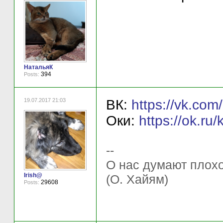
НатальяК
394
Posts:
19.07.2017 21:03
ВК:
https://vk.c
Оки:
https://ok.r
--
О нас думают плохо 
Irish@
(О. Хайям)
29608
Posts: