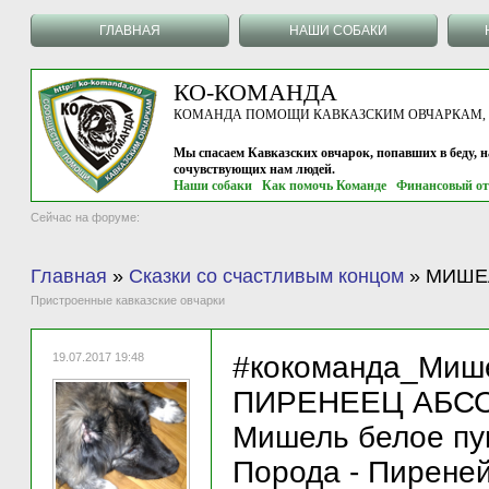
ГЛАВНАЯ
НАШИ СОБАКИ
КО-КОМАНДА
КОМАНДА ПОМОЩИ КАВКАЗСКИМ ОВЧАРКАМ, г.
Мы спасаем Кавказских овчарок, попавших в беду, 
сочувствующих нам людей.
Наши собаки
Как помочь Команде
Финансовый от
Сейчас на форуме:
Главная
»
Сказки со счастливым концом
»
МИШЕЛЬ
Пристроенные кавказские овчарки
19.07.2017 19:48
#кокоманда_Миш
ПИРЕНЕЕЦ АБСОЛ
Мишель белое пу
Порода - Пиреней