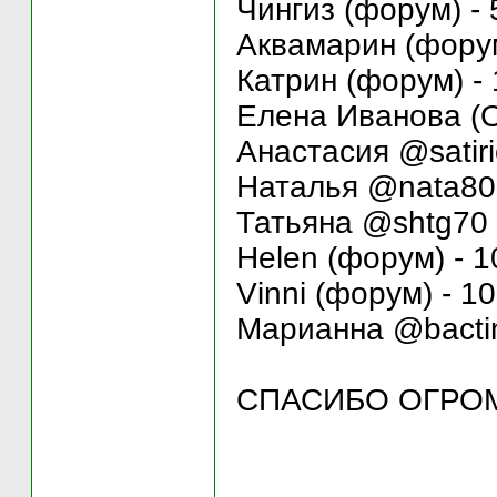
Чингиз (форум) - 
Аквамарин (форум
Катрин (форум) -
Елена Иванова (О
Анастасия @satiri
Наталья @nata806
Татьяна @shtg70 
Helen (форум) - 1
Vinni (форум) - 1
Марианна @bactin
СПАСИБО ОГРОМН