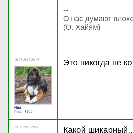
--
О нас думают плохо 
(О. Хайям)
19.07.2017 20:08
Это никогда не кон
Ива
7269
Posts:
19.07.2017 20:18
Какой шикарный..