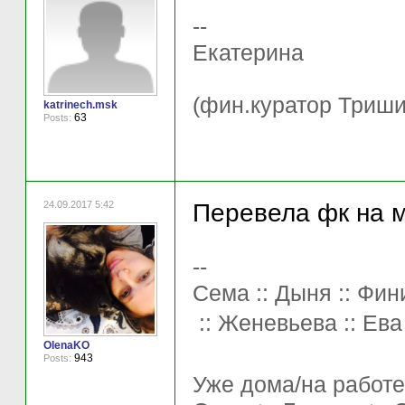
--
Екатерина
(фин.куратор Триши
katrinech.msk
63
Posts:
24.09.2017 5:42
Перевела фк на м
--
Сема :: Дыня :: Фини
:: Женевьева :: Ева
OlenaKO
943
Posts:
Уже дома/на работе