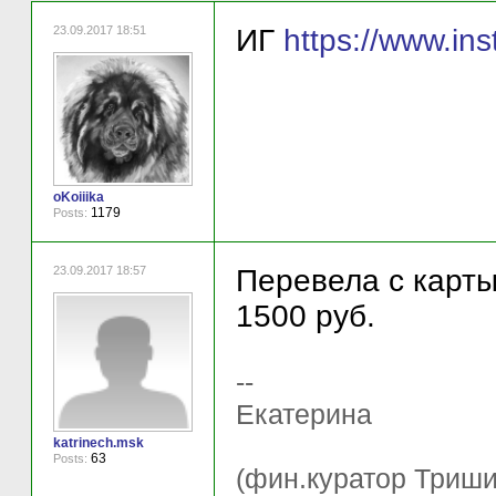
23.09.2017 18:51
ИГ
https://www.i
oKoiiika
1179
Posts:
23.09.2017 18:57
Перевела с карты
1500 руб.
--
Екатерина
katrinech.msk
63
Posts:
(фин.куратор Триши