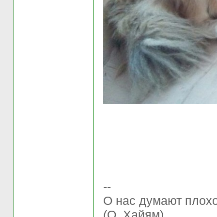
--
О нас думают плохо 
(О. Хайям)