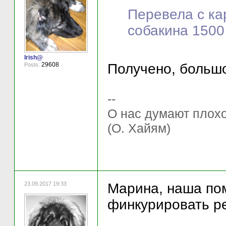
Перевела с ка
собакина 1500
Irish@
Получено, большо
29608
Posts:
--
О нас думают плохо 
(О. Хайям)
23.09.2017 19:33
Марина, наша пом
финкурировать ре