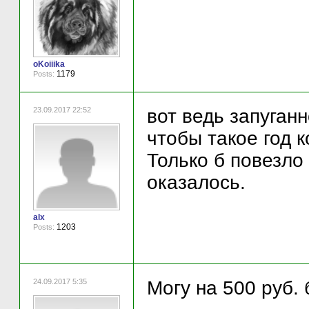
oKoiiika
1179
Posts:
23.09.2017 22:52
вот ведь запуган
чтобы такое год к
Только б повезло
оказалось.
alx
1203
Posts:
24.09.2017 5:35
Могу на 500 руб.