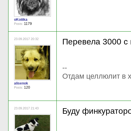
oKoiiika
1179
Posts:
23.09.2017 20:32
Перевела 3000 с к
--
Отдам целлюлит в 
alisenok
120
Posts:
23.09.2017 21:43
Буду финкураторо