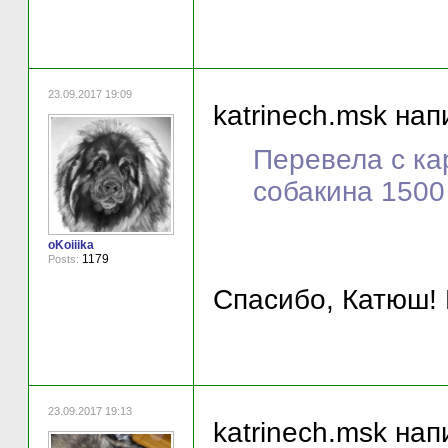
23.09.2017 19:09
katrinech.msk нап
Перевела с ка
собакина 1500
oKoiiika
1179
Posts:
Спасибо, Катюш! 
23.09.2017 19:13
katrinech.msk нап