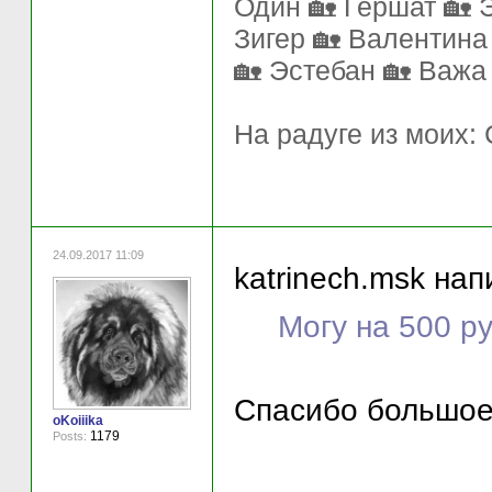
Один 🏡 Гершат 🏡 
Зигер 🏡 Валентина
🏡 Эстебан 🏡 Важа
На радуге из моих:
24.09.2017 11:09
katrinech.msk нап
Могу на 500 р
Спасибо большое!
oKoiiika
1179
Posts: