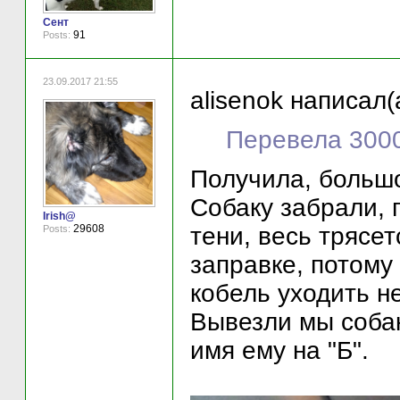
Сент
91
Posts:
23.09.2017 21:55
alisenok написал(
Перевела 3000 
Получила, больш
Собаку забрали, 
Irish@
тени, весь трясет
29608
Posts:
заправке, потому 
кобель уходить не
Вывезли мы собак
имя ему на "Б".