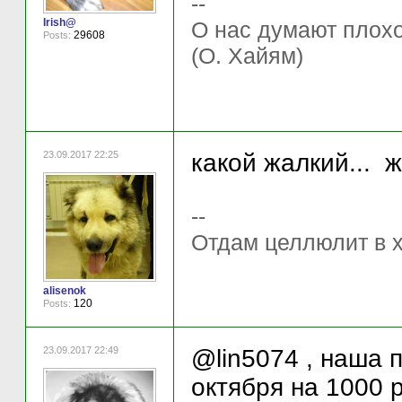
--
Irish@
О нас думают плохо 
29608
Posts:
(О. Хайям)
23.09.2017 22:25
какой жалкий... 
--
Отдам целлюлит в 
alisenok
120
Posts:
23.09.2017 22:49
@lin5074 , наша 
октября на 1000 