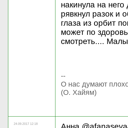
накинула на него
рявкнул разок и 
глаза из орбит по
может по здоровь
смотреть.... Мал
--
О нас думают плохо 
(О. Хайям)
24.09.2017 12:18
Анна @afanaseva4