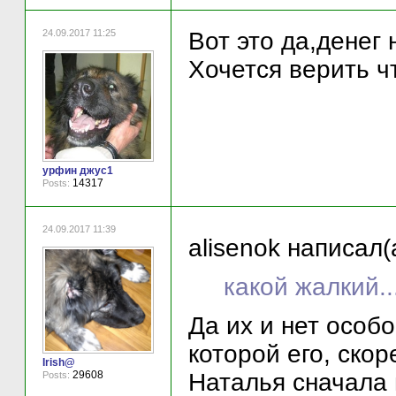
24.09.2017 11:25
Вот это да,денег 
Хочется верить чт
урфин джус1
14317
Posts:
24.09.2017 11:39
alisenok написал(
какой жалкий.
Да их и нет особо
которой его, скор
Irish@
Наталья сначала 
29608
Posts: