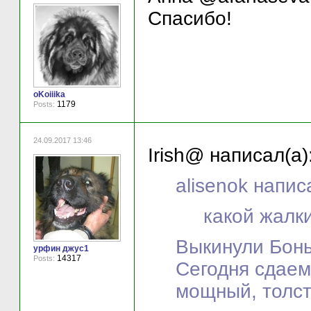
Спасибо!
oKoiiika
1179
Posts:
24.09.2017 13:46
Irish@ написал(а)
alisenok напис
какой жалк
Выкинули Бонь
урфин джус1
14317
Posts:
Сегодня сдаем
мощный, толст