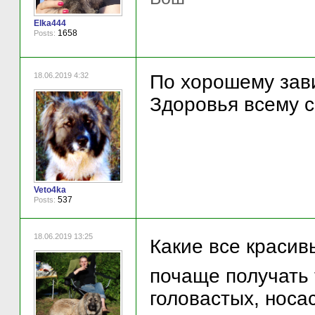
Elka444
1658
Posts:
18.06.2019 4:32
По хорошему зави
Здоровья всему с
Veto4ka
537
Posts:
18.06.2019 13:25
Какие все красивы
почаще получать 
головастых, носас