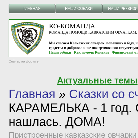
ГЛАВНАЯ
НАШИ СОБАКИ
НАШИ РЕКВИЗ
КО-КОМАНДА
КОМАНДА ПОМОЩИ КАВКАЗСКИМ ОВЧАРКАМ, г.
Мы спасаем Кавказских овчарок, попавших в беду, н
средства и добровольные пожертвования сочувству
Наши собаки
Как помочь Команде
Финансовый от
Сейчас на форуме:
Актуальные темы
Главная
»
Сказки со 
КАРАМЕЛЬКА - 1 год. 
нашлась. ДОМА!
Пристроенные кавказские овчарки