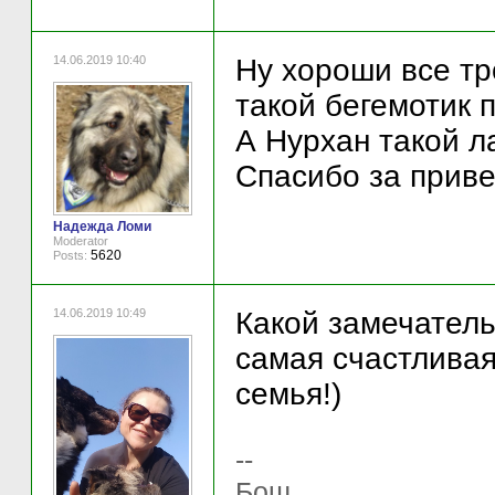
14.06.2019 10:40
Ну хороши все тр
такой бегемотик 
А Нурхан такой л
Спасибо за приве
Надежда Ломи
Moderator
5620
Posts:
14.06.2019 10:49
Какой замечатель
самая счастливая)
семья!)
--
Бош