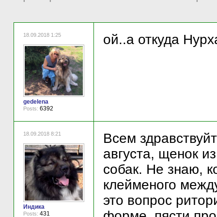
18.09.2018 1:25
ой..а откуда Нурх
gedelena
6392
Posts:
18.09.2018 8:21
Всем здравствуйт
августа, щенок и
собак. Не знаю, 
клейменого между
это вопрос ритор
Индика
форме, пясти пр
431
Posts: