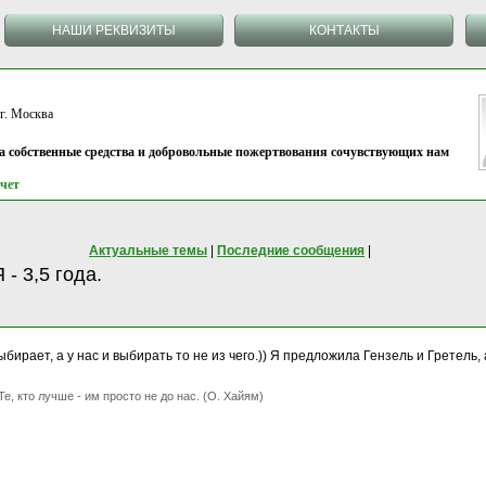
НАШИ РЕКВИЗИТЫ
КОНТАКТЫ
 Москва
на собственные средства и добровольные пожертвования сочувствующих нам
чет
Актуальные темы
|
Последние сообщения
|
- 3,5 года.
ирает, а у нас и выбирать то не из чего.)) Я предложила Гензель и Гретель, а
Те, кто лучше - им просто не до нас. (О. Хайям)