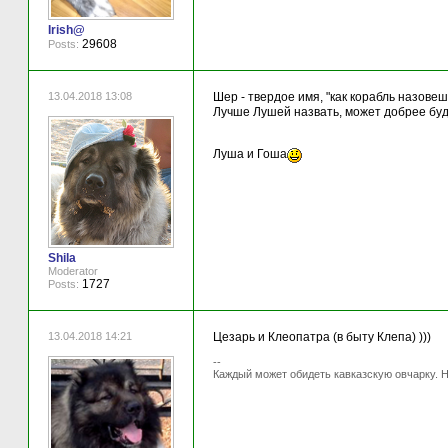
Irish@
29608
Posts:
13.04.2018 13:08
Шер - твердое имя, "как корабль назовешь
Лучше Лушей назвать, может добрее буде
Луша и Гоша
Shila
Moderator
1727
Posts:
13.04.2018 14:21
Цезарь и Клеопатра (в быту Клепа) )))
--
Каждый может обидеть кавказскую овчарку. Н