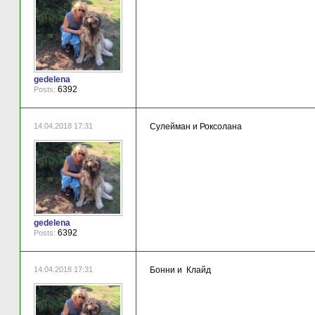
gedelena
6392
Posts:
14.04.2018 17:31
Сулейман и Роксолана
gedelena
6392
Posts:
14.04.2018 17:31
Бонни и Клайд