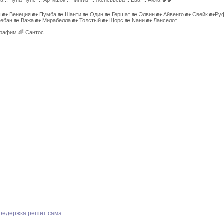
ша :: Чупа Чупс :: Артишок :: Чингиз :: Женевьева :: Ева :: Айла 🐕🐕
 🏡 Венеция 🏡 Пумба 🏡 Шанти 🏡 Один 🏡 Гершат 🏡 Элвин 🏡 Айвенго 🏡 Свейк 🏡Руф
ебан 🏡 Важа 🏡 Мирабелла 🏡 Толстый 🏡 Щорс 🏡 Naни 🏡 Ланселот
ерафим 🌈 Сантос
ередержка решит сама.