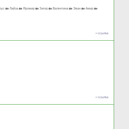
ус 🏡 Лайза 🏡 Яромир 🏡 Зигер 🏡 Валентина 🏡 Эван 🏡 Амир 🏡
•
ссылка
•
ссылка