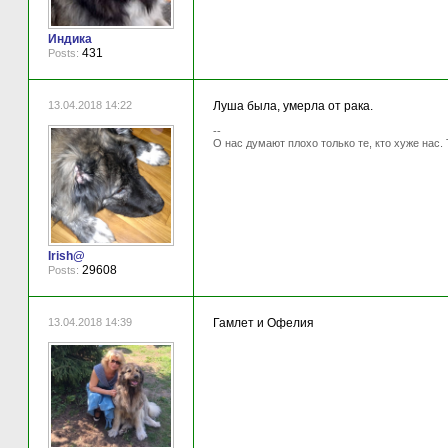
Индика
431
Posts:
13.04.2018 14:22
Луша была, умерла от рака.
--
О нас думают плохо только те, кто хуже нас. 
Irish@
29608
Posts:
13.04.2018 14:39
Гамлет и Офелия