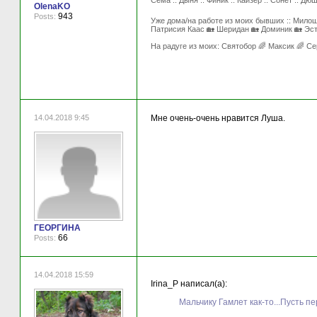
Сема :: Дыня :: Финик :: Кайзер :: Сонет :: Дю
OlenaKO
943
Posts:
Уже дома/на работе из моих бывших :: Милош
Патрисия Каас 🏡 Шеридан 🏡 Доминик 🏡 Эст
На радуге из моих: Святобор 🌈 Максик 🌈 С
14.04.2018 9:45
Мне очень-очень нравится Луша.
ГЕОРГИНА
66
Posts:
14.04.2018 15:59
Irina_P написал(а):
Мальчику Гамлет как-то...Пусть п