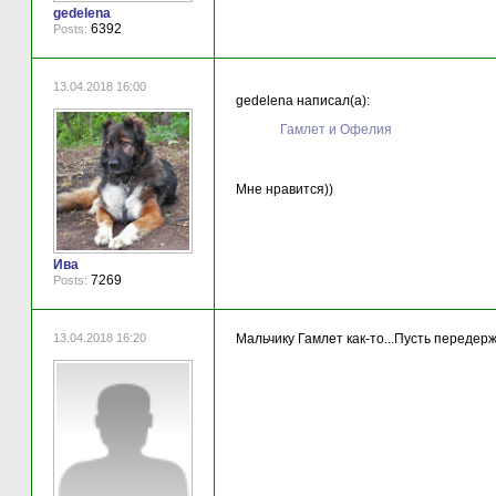
gedelena
6392
Posts:
13.04.2018 16:00
gedelena написал(а):
Гамлет и Офелия
Мне нравится))
Ива
7269
Posts:
13.04.2018 16:20
Мальчику Гамлет как-то...Пусть передер