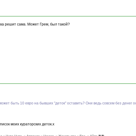
жка решит сама. Может Грем, был такой?
может быть 10 евро на бывших "деток" оставить? Они ведь совсем без денег о
исок моих кураторских деток.х