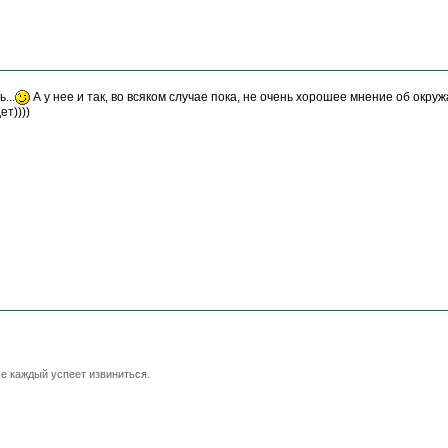
...
А у нее и так, во всяком случае пока, не очень хорошее мнение об окр
т))))
е каждый успеет извиниться.