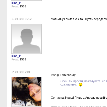
Irina_P
1563
Posts:
13.04.2018 16:22
Мальчику Гамлет как-то...Пусть передер
Irina_P
1563
Posts:
14.04.2018 2:01
Irish@ написал(а):
Олен, ты прости, пожалуйста, но 
сожалению...
Согласна, Ириш! Пишу а Апреле новый сп
--