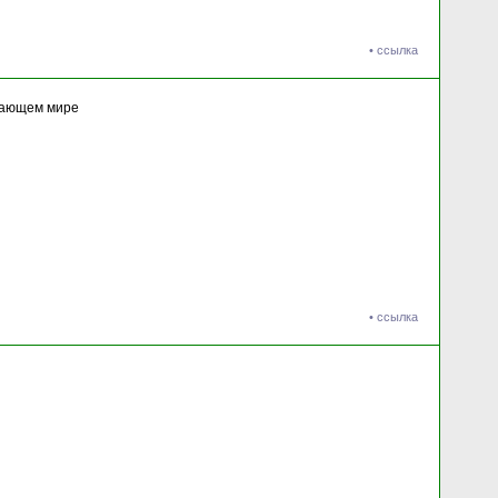
•
ссылка
ужающем мире
•
ссылка