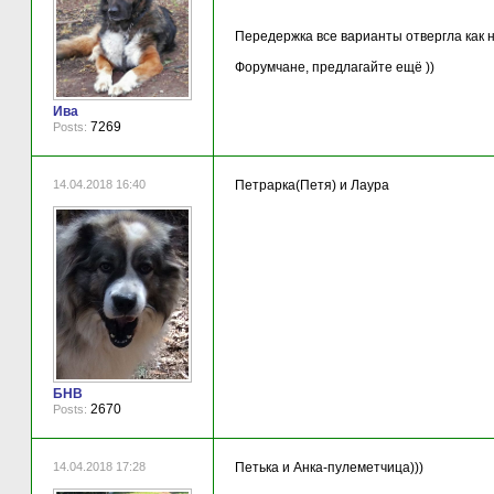
Передержка все варианты отвергла как 
Форумчане, предлагайте ещё ))
Ива
7269
Posts:
14.04.2018 16:40
Петрарка(Петя) и Лаура
БНВ
2670
Posts:
14.04.2018 17:28
Петька и Анка-пулеметчица)))