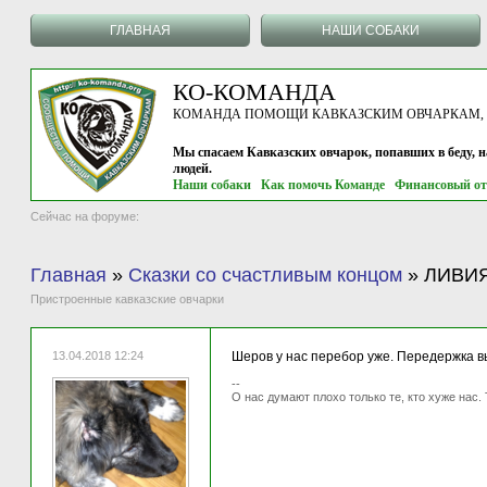
ГЛАВНАЯ
НАШИ СОБАКИ
КО-КОМАНДА
КОМАНДА ПОМОЩИ КАВКАЗСКИМ ОВЧАРКАМ, г.
Мы спасаем Кавказских овчарок, попавших в беду, 
людей.
Наши собаки
Как помочь Команде
Финансовый от
Сейчас на форуме:
Главная
»
Сказки со счастливым концом
»
ЛИВИЯ 
Пристроенные кавказские овчарки
13.04.2018 12:24
Шеров у нас перебор уже. Передержка выб
--
О нас думают плохо только те, кто хуже нас. 