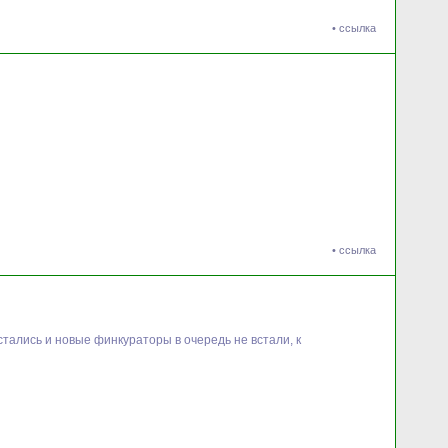
•
ссылка
•
ссылка
стались и новые финкураторы в очередь не встали, к