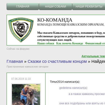
ГЛАВНАЯ
НАШИ СОБАКИ
НАШИ РЕКВИЗИТЫ
КО-КОМАНДА
КОМАНДА ПОМОЩИ КАВКАЗСКИМ ОВЧАРКАМ, г.
Мы спасаем Кавказских овчарок, попавших в беду, н
собственные средства и добровольные пожертвовани
сочувствующих нам людей.
Наши собаки
Как помочь Команде
Финансовый от
Сейчас на форуме:
Актуальные те
Главная
»
Сказки со счастливым концом
»
Найде
Пристроенные кавказские овчарки
07.06.2019 11:10
Timur2014 написал(а):
gedelena написал(а):
а в пажах кавказец просма
они все подобраны или взяты из 